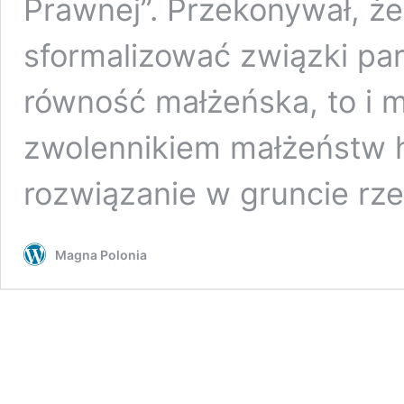
Prawnej”. Przekonywał, ż
sformalizować związki part
równość małżeńska, to i 
zwolennikiem małżeństw h
rozwiązanie w gruncie rz
Magna Polonia