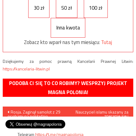
30 zł
50 zł
100 zł
Inna kwota
Zobacz kto wparł nas tym miesiącu:
Tutaj
Dziękujemy za pomoc prawną Kancelarii Prawnej Litwin:
https://kancelaria-litwin.pl
PODOBA CI SIĘ TO CO ROBIMY? WESPRZYJ PROJEKT
MAGNA POLONIA!
Nawigacja
Rosja. Zaginął samolot z 29
Nauczyciel islamu skazany za
znęcanie się i
osobami na pokładzie
wykorzystywanie seksualne
wpisu
dzieci
Telegram
https://t.me/magnapolonia