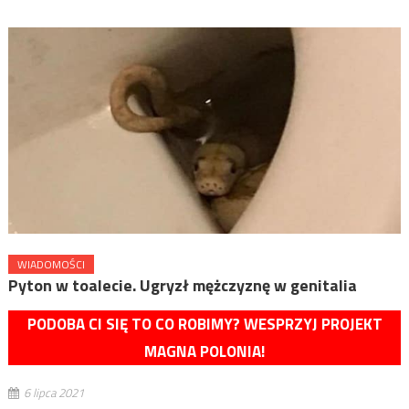
WIADOMOŚCI
Pyton w toalecie. Ugryzł mężczyznę w genitalia
PODOBA CI SIĘ TO CO ROBIMY? WESPRZYJ PROJEKT
MAGNA POLONIA!
6 lipca 2021