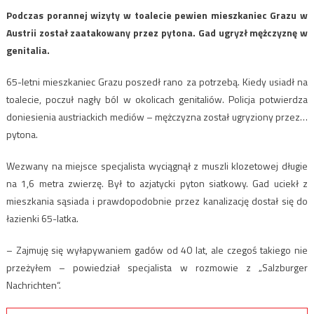
Podczas porannej wizyty w toalecie pewien mieszkaniec Grazu w
Austrii został zaatakowany przez pytona. Gad ugryzł mężczyznę w
genitalia.
65-letni mieszkaniec Grazu poszedł rano za potrzebą. Kiedy usiadł na
toalecie, poczuł nagły ból w okolicach genitaliów. Policja potwierdza
doniesienia austriackich mediów – mężczyzna został ugryziony przez…
pytona.
Wezwany na miejsce specjalista wyciągnął z muszli klozetowej długie
na 1,6 metra zwierzę. Był to azjatycki pyton siatkowy. Gad uciekł z
mieszkania sąsiada i prawdopodobnie przez kanalizację dostał się do
łazienki 65-latka.
– Zajmuję się wyłapywaniem gadów od 40 lat, ale czegoś takiego nie
przeżyłem – powiedział specjalista w rozmowie z „Salzburger
Nachrichten“.