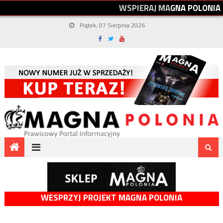
W
S
P
I
E
R
A
J
M
A
G
N
A
P
O
L
O
N
I
A
Piątek, 07 Sierpnia 2026
WESPRZYJ PROJEKT MAGNA POLONIA