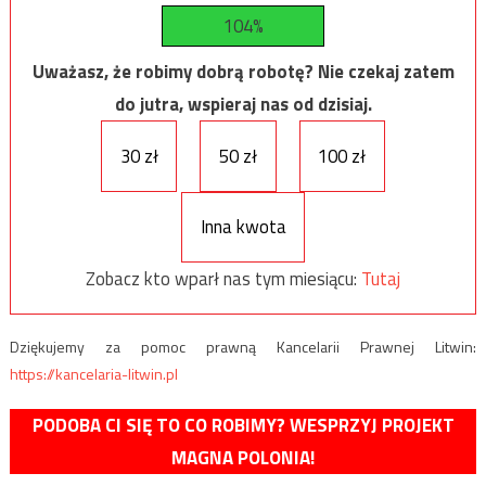
104%
Uważasz, że robimy dobrą robotę? Nie czekaj zatem
do jutra, wspieraj nas od dzisiaj.
30 zł
50 zł
100 zł
Inna kwota
Zobacz kto wparł nas tym miesiącu:
Tutaj
Dziękujemy za pomoc prawną Kancelarii Prawnej Litwin:
https://kancelaria-litwin.pl
PODOBA CI SIĘ TO CO ROBIMY? WESPRZYJ PROJEKT
MAGNA POLONIA!