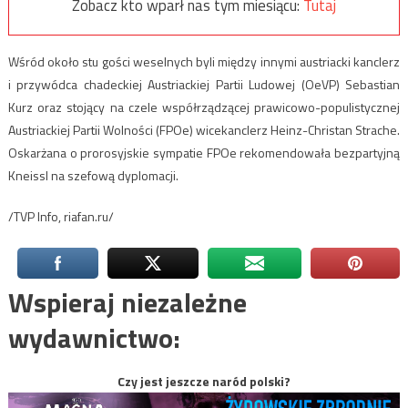
Zobacz kto wparł nas tym miesiącu:
Tutaj
Wśród około stu gości weselnych byli między innymi austriacki kanclerz
i przywódca chadeckiej Austriackiej Partii Ludowej (OeVP) Sebastian
Kurz oraz stojący na czele współrządzącej prawicowo-populistycznej
Austriackiej Partii Wolności (FPOe) wicekanclerz Heinz-Christan Strache.
Oskarżana o prorosyjskie sympatie FPOe rekomendowała bezpartyjną
Kneissl na szefową dyplomacji.
/TVP Info, riafan.ru/
Wspieraj niezależne
wydawnictwo:
Czy jest jeszcze naród polski?