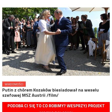
WIADOMOŚCI
Putin z chórem Kozaków biesiadował na weselu
szefowej MSZ Austrii /film/
PODOBA CI SIĘ TO CO ROBIMY? WESPRZYJ PROJEKT