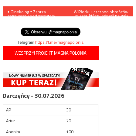
Nawigacja
Ginekolog z Zabrza
W Płocku uczczono obrońców
miasta, którzy odparli nawałę
zatrzymany pod zarzutem
bolszewicką w 1920 r.
wpisu
zgwałcenia i molestowania
pacjentek
Telegram
https://t.me/magnapolonia
WESPRZYJ PROJEKT MAGNA POLONIA
Darczyńcy - 30.07.2026
AP
30
Artur
70
Anonim
100