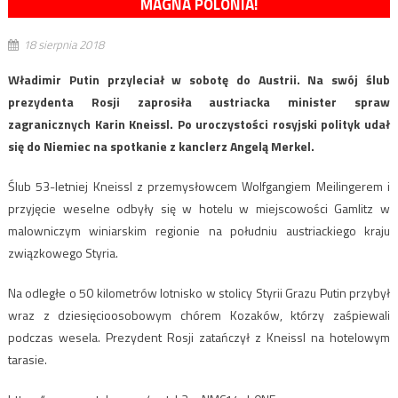
MAGNA POLONIA!
18 sierpnia 2018
Władimir Putin przyleciał w sobotę do Austrii. Na swój ślub
prezydenta Rosji zaprosiła austriacka minister spraw
zagranicznych Karin Kneissl. Po uroczystości rosyjski polityk udał
się do Niemiec na spotkanie z kanclerz Angelą Merkel.
Ślub 53-letniej Kneissl z przemysłowcem Wolfgangiem Meilingerem i
przyjęcie weselne odbyły się w hotelu w miejscowości Gamlitz w
malowniczym winiarskim regionie na południu austriackiego kraju
związkowego Styria.
Na odległe o 50 kilometrów lotnisko w stolicy Styrii Grazu Putin przybył
wraz z dziesięcioosobowym chórem Kozaków, którzy zaśpiewali
podczas wesela. Prezydent Rosji zatańczył z Kneissl na hotelowym
tarasie.