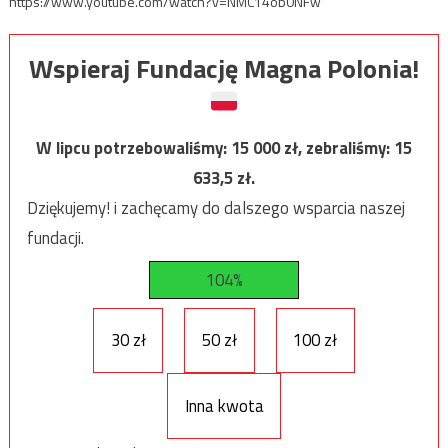
https://www.youtube.com/watch?v=NMC14ob0NFw
Wspieraj Fundację Magna Polonia!
W lipcu potrzebowaliśmy:
15 000
zł, zebraliśmy:
15
633,5
zł.
Dziękujemy! i zachęcamy do dalszego wsparcia naszej
fundacji.
104%
30 zł
50 zł
100 zł
Inna kwota