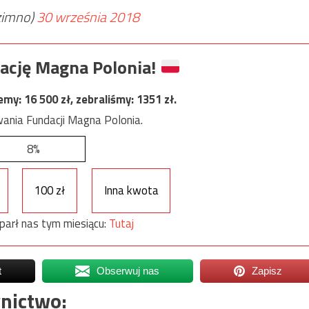
zimno)
30 września 2018
ację Magna Polonia!
jemy:
16 500
zł, zebraliśmy:
1351
zł.
ania Fundacji Magna Polonia.
8%
100 zł
Inna kwota
parł nas tym miesiącu:
Tutaj
t
Obserwuj nas
Zapisz
nictwo: