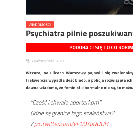
WIADOMOŚCI
Psychiatra pilnie poszukiwan
PODOBA CI SIĘ TO CO ROBI
1 października 2018
Wczoraj na ulicach Warszawy pojawili się zwolennicy,
frekwencja wypadła dość blado, a policja rozwiązała ich
dawna wiadomo, że feministki normalne nie są, to można 
"Cześć i chwała aborterkom"
Gdzie są granice tego szaleństwa?
?
pic.twitter.com/vP90XpNUUH