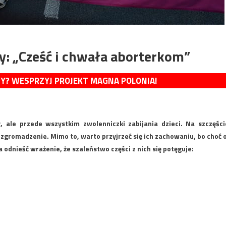
y: „Cześć i chwała aborterkom”
MY? WESPRZYJ PROJEKT MAGNA POLONIA!
 ale przede wszystkim zwolenniczki zabijania dzieci. Na szczęści
 zgromadzenie. Mimo to, warto przyjrzeć się ich zachowaniu, bo choć 
odnieść wrażenie, że szaleństwo części z nich się potęguje: