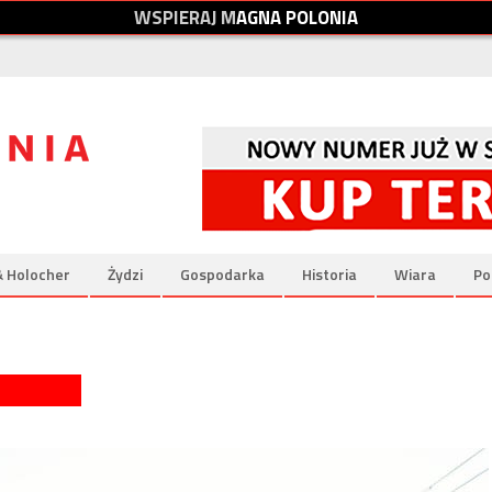
W
S
P
I
E
R
A
J
M
A
G
N
A
P
O
L
O
N
I
A
& Holocher
Żydzi
Gospodarka
Historia
Wiara
Po