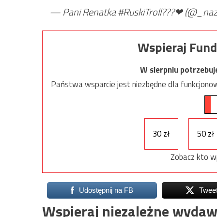
— Pani Renatka #RuskiTroll???❤ (@_na
Wspieraj Fund
W sierpniu potrzebu
Państwa wsparcie jest niezbędne dla funkcjonow
30 zł
50 zł
Zobacz kto w
Udostępnij na FB
Twee
Wspieraj niezależne wydaw