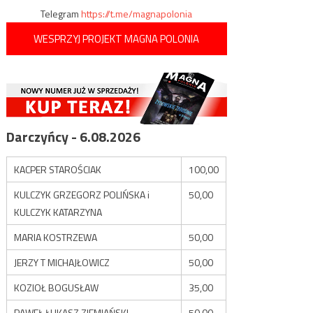
Telegram
https://t.me/magnapolonia
WESPRZYJ PROJEKT MAGNA POLONIA
Darczyńcy - 6.08.2026
KACPER STAROŚCIAK
100,00
KULCZYK GRZEGORZ POLIŃSKA i
50,00
KULCZYK KATARZYNA
MARIA KOSTRZEWA
50,00
JERZY T MICHAJŁOWICZ
50,00
KOZIOŁ BOGUSŁAW
35,00
PAWEŁ ŁUKASZ ZIEMIAŃSKI
50,00