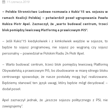
11 czerwca 2019
– Polskie Stronnictwo Ludowe rozmawia z Kukiz’15 ws. sojuszu w
ramach Koalicji Polskiej – potwierdził poseł ugrupowania Pawła
Kukiza Piotr Apel. Zaznaczył, że „warto budować centrum, trzeci
blok pomiędzy lewicową Platformą a prawicowym PiS”.
– Jeśli Kukiz’15 kiedykolwiek i z kimkolwiek wejdzie w sojusze, to
będzie to sojusz programowy, nie sojusz po wygraną czy sojusz
personalny – powiedział w Polskim Radiu 24 Piotr Apel.
– Warto budować centrum, trzeci blok pomiędzy lewicową Platformą
Obywatelską a prawicowym PiS, bo zbudowanie w miarę silnego bloku
centrowego spowoduje, że nasze postulaty mogą być realizowane.
Będziemy stanowić ten język uwagi, który będzie mógł decydować –
dodał poseł.
Apel zaznaczył jednak, że „jeszcze sojuszu politycznego z PSL nie
zawiązujemy”.