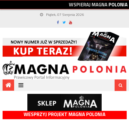
W
S
P
I
E
R
A
J
M
A
G
N
A
P
O
L
O
N
I
A
Piątek, 07 Sierpnia 2026
WESPRZYJ PROJEKT MAGNA POLONIA