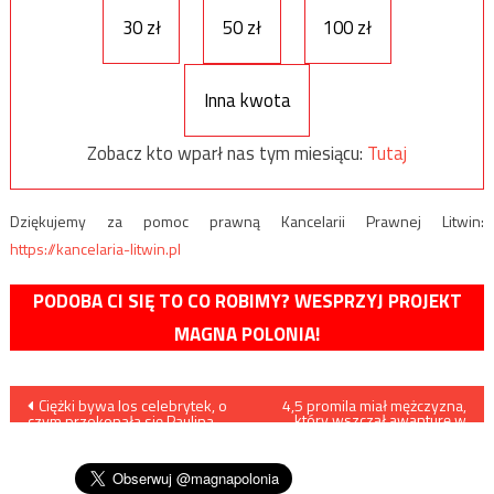
30 zł
50 zł
100 zł
Inna kwota
Zobacz kto wparł nas tym miesiącu:
Tutaj
Dziękujemy za pomoc prawną Kancelarii Prawnej Litwin:
https://kancelaria-litwin.pl
PODOBA CI SIĘ TO CO ROBIMY? WESPRZYJ PROJEKT
MAGNA POLONIA!
Nawigacja
Ciężki bywa los celebrytek, o
4,5 promila miał mężczyzna,
który wszczął awanturę w
czym przekonała się Paulina
szpitalu w Wejherowie
wpisu
Młynarska, która niedawno
„wyszła przed szereg”