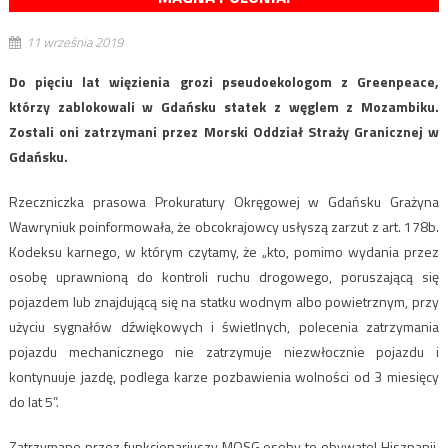
11 września 2019
Do pięciu lat więzienia grozi pseudoekologom z Greenpeace,
którzy zablokowali w Gdańsku statek z węglem z Mozambiku.
Zostali oni zatrzymani przez Morski Oddział Straży Granicznej w
Gdańsku.
Rzeczniczka prasowa Prokuratury Okręgowej w Gdańsku Grażyna
Wawryniuk poinformowała, że obcokrajowcy usłyszą zarzut z art. 178b.
Kodeksu karnego, w którym czytamy, że „kto, pomimo wydania przez
osobę uprawnioną do kontroli ruchu drogowego, poruszającą się
pojazdem lub znajdującą się na statku wodnym albo powietrznym, przy
użyciu sygnałów dźwiękowych i świetlnych, polecenia zatrzymania
pojazdu mechanicznego nie zatrzymuje niezwłocznie pojazdu i
kontynuuje jazdę, podlega karze pozbawienia wolności od 3 miesięcy
do lat 5”.
Zatrzymane przez funkcjonariuszy MOSG osoby to obywatel Hiszpanii,