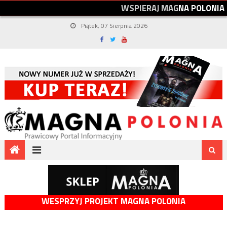
W
S
P
I
E
R
A
J
M
A
G
N
A
P
O
L
O
N
I
A
Piątek, 07 Sierpnia 2026
WESPRZYJ PROJEKT MAGNA POLONIA