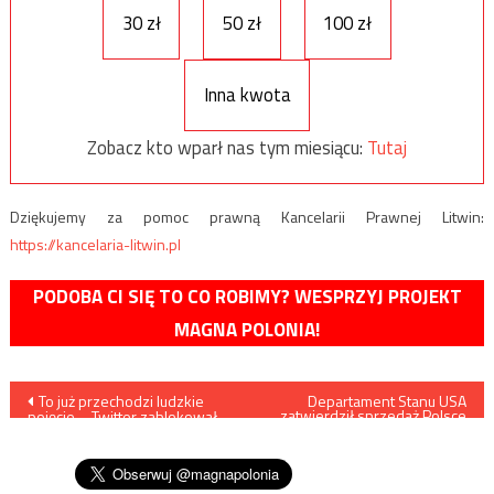
30 zł
50 zł
100 zł
Inna kwota
Zobacz kto wparł nas tym miesiącu:
Tutaj
Dziękujemy za pomoc prawną Kancelarii Prawnej Litwin:
https://kancelaria-litwin.pl
PODOBA CI SIĘ TO CO ROBIMY? WESPRZYJ PROJEKT
MAGNA POLONIA!
Nawigacja
To już przechodzi ludzkie
Departament Stanu USA
zatwierdził sprzedaż Polsce
pojęcie – Twitter zablokował
32 najnowocześniejszych
wpisu
konto organu władzy
samolotów F-35
państwowej