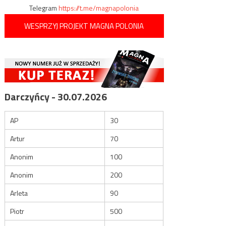
Telegram
https://t.me/magnapolonia
WESPRZYJ PROJEKT MAGNA POLONIA
Darczyńcy - 30.07.2026
AP
30
Artur
70
Anonim
100
Anonim
200
Arleta
90
Piotr
500