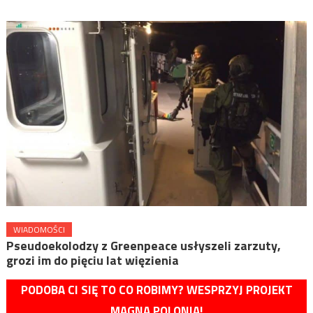
WIADOMOŚCI
Pseudoekolodzy z Greenpeace usłyszeli zarzuty,
grozi im do pięciu lat więzienia
PODOBA CI SIĘ TO CO ROBIMY? WESPRZYJ PROJEKT
MAGNA POLONIA!