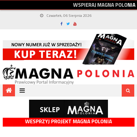
W
S
P
I
E
R
A
J
M
A
G
N
A
P
O
L
O
N
I
A
Czwartek, 06 Sierpnia 2026
WESPRZYJ PROJEKT MAGNA POLONIA