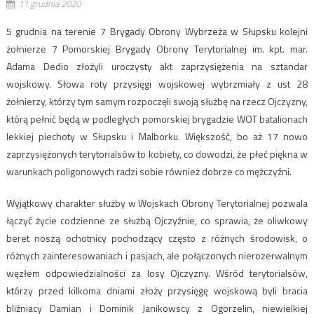
11 grudnia 2020
5 grudnia na terenie 7 Brygady Obrony Wybrzeża w Słupsku kolejni
żołnierze 7 Pomorskiej Brygady Obrony Terytorialnej im. kpt. mar.
Adama Dedio złożyli uroczysty akt zaprzysiężenia na sztandar
wojskowy. Słowa roty przysięgi wojskowej wybrzmiały z ust 28
żołnierzy, którzy tym samym rozpoczęli swoją służbę na rzecz Ojczyzny,
którą pełnić będą w podległych pomorskiej brygadzie WOT batalionach
lekkiej piechoty w Słupsku i Malborku. Większość, bo aż 17 nowo
zaprzysiężonych terytorialsów to kobiety, co dowodzi, że płeć piękna w
warunkach poligonowych radzi sobie również dobrze co mężczyźni.
Wyjątkowy charakter służby w Wojskach Obrony Terytorialnej pozwala
łączyć życie codzienne ze służbą Ojczyźnie, co sprawia, że oliwkowy
beret noszą ochotnicy pochodzący często z różnych środowisk, o
różnych zainteresowaniach i pasjach, ale połączonych nierozerwalnym
węzłem odpowiedzialności za losy Ojczyzny. Wśród terytorialsów,
którzy przed kilkoma dniami złoży przysięgę wojskową byli bracia
bliźniacy Damian i Dominik Janikowscy z Ogorzelin, niewielkiej