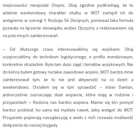
miejscowości nieopodal Chojnic. Obaj zgodnie podkreślają, że to
właśnie weekendowy charakter służby w WOT zachęcił ich do
wstąpienia w szeregi 5 Rodzaju Sił Zbrojnych, ponieważ taka formuła
pozwala na łączenie obowiązku wobec Ojczyzny z realizowaniem się
na polu innych zainteresowań.
– Od dłuższego czasu interesowaliśmy się wojskiem. Obaj
uczęszczaliśmy do technikum logistycznego, o profilu mundurowym,
konkretnie strażackim. Było tam dużo zajęć i tematów wojskowych. Nie
do końca byłem gotowy na takie zawodowe wojsko. WOT bardzo mnie
zainteresował tym, że to nie jest aktywność na co dzień a
weekendowo. Chciałem się w tym sprawdzić – mówi Damian,
jednocześnie zaznaczając duże wsparcie, które mają w rodzinie i
przyjaciołach – Rodzina nas bardzo wspiera. Mamie się ten pomysł
bardzo podobał, bo sama też myślała nawet, żeby wstąpić do WOT.
Przyjaciele popierają nasządecyzję a wielu z nich rozważa możliwość
dołączenia do naszej brygady.