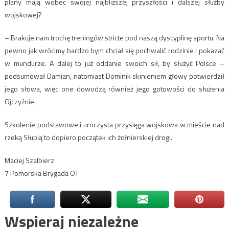
plany mają wobec swojej najbliższej przyszłości i dalszej służby
wojskowej?
– Brakuje nam trochę treningów stricte pod naszą dyscyplinę sportu. Na
pewno jak wrócimy bardzo bym chciał się pochwalić rodzinie i pokazać
w mundurze. A dalej to już oddanie swoich sił, by służyć Polsce –
podsumował Damian, natomiast Dominik skinieniem głowy potwierdził
jego słowa, więc one dowodzą również jego gotowości do służenia
Ojczyźnie.
Szkolenie podstawowe i uroczysta przysięga wojskowa w mieście nad
rzeką Słupią to dopiero początek ich żołnierskiej drogi.
Maciej Szalbierz
7 Pomorska Brygada OT
Wspieraj niezależne