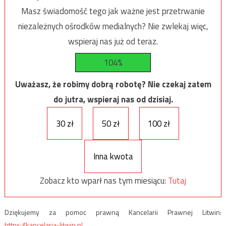
Masz świadomość tego jak ważne jest przetrwanie
niezależnych ośrodków medialnych? Nie zwlekaj więc,
wspieraj nas już od teraz.
104%
Uważasz, że robimy dobrą robotę? Nie czekaj zatem
do jutra, wspieraj nas od dzisiaj.
30 zł
50 zł
100 zł
Inna kwota
Zobacz kto wparł nas tym miesiącu:
Tutaj
Dziękujemy za pomoc prawną Kancelarii Prawnej Litwin:
https://kancelaria-litwin.pl