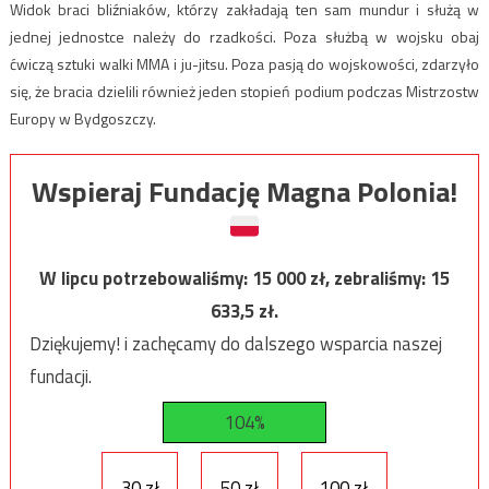
Widok braci bliźniaków, którzy zakładają ten sam mundur i służą w
jednej jednostce należy do rzadkości. Poza służbą w wojsku obaj
ćwiczą sztuki walki MMA i ju-jitsu. Poza pasją do wojskowości, zdarzyło
się, że bracia dzielili również jeden stopień podium podczas Mistrzostw
Europy w Bydgoszczy.
Wspieraj Fundację Magna Polonia!
W lipcu potrzebowaliśmy:
15 000
zł, zebraliśmy:
15
633,5
zł.
Dziękujemy! i zachęcamy do dalszego wsparcia naszej
fundacji.
104%
30 zł
50 zł
100 zł