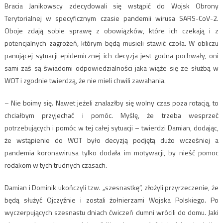
Bracia Janikowscy zdecydowali się wstąpić do Wojsk Obrony
Terytorialnej w specyficznym czasie pandemii wirusa SARS-CoV-2.
Oboje zdają sobie sprawę z obowiązków, które ich czekają i z
potencjalnych zagrożeń, którym będą musieli stawić czoła. W obliczu
panującej sytuacji epidemicznej ich decyzja jest godna pochwały, oni
sami zaś są świadomi odpowiedzialności jaka wiąże się ze służbą w
WOT i zgodnie twierdzą, że nie mieli chwili zawahania.
– Nie boimy się. Nawet jeżeli znalazłby się wolny czas poza rotacją, to
chciałbym przyjechać i pomóc. Myślę, że trzeba wesprzeć
potrzebujących i pomóc w tej całej sytuacji – twierdzi Damian, dodając,
że wstąpienie do WOT było decyzją podjętą dużo wcześniej a
pandemia koronawirusa tylko dodała im motywacji, by nieść pomoc
rodakom w tych trudnych czasach.
Damian i Dominik ukończyli tzw. „szesnastkę”, złożyli przyrzeczenie, że
będą służyć Ojczyźnie i zostali żołnierzami Wojska Polskiego. Po
wyczerpujących szesnastu dniach ćwiczeń dumni wrócili do domu. Jaki