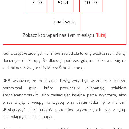
30 zł
50 zł
100 zł
Inna kwota
Zobacz kto wparł nas tym miesiącu:
Tutaj
Jedna część wczesnych rolników zasiedlała tereny wzdłuż rzeki Dunaj,
docierając do Europy Środkowej, podczas gdy inni kierowali się na
zachód wzdłuż wybrzeży Morza Śródziemnego.
DNA wskazuje, że neolityczni Brytyjczycy byli w znacznej mierze
potomkami grup, które prowadziły ekspansję szlakiem
śródziemnomorskim, albo zasiedlając kolejne partie wybrzeża, albo
przeskakując z wyspy na wyspę przy użyciu łodzi. Tylko nieliczni
„Brytyjczycy” mieli jakichś przodków wywodzących się z grup
zasiedlających szlak dunajski.