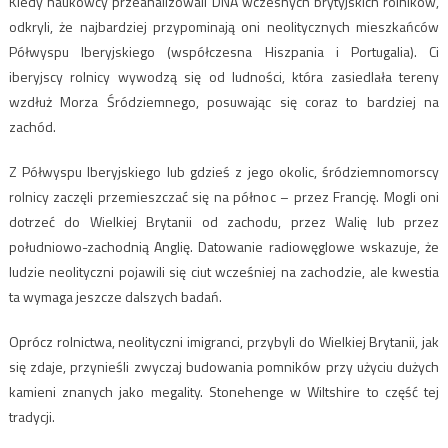
Kiedy naukowcy przeanalizowali DNA wczesnych brytyjskich rolników,
odkryli, że najbardziej przypominają oni neolitycznych mieszkańców
Półwyspu Iberyjskiego (współczesna Hiszpania i Portugalia). Ci
iberyjscy rolnicy wywodzą się od ludności, która zasiedlała tereny
wzdłuż Morza Śródziemnego, posuwając się coraz to bardziej na
zachód.
Z Półwyspu Iberyjskiego lub gdzieś z jego okolic, śródziemnomorscy
rolnicy zaczęli przemieszczać się na północ – przez Francję. Mogli oni
dotrzeć do Wielkiej Brytanii od zachodu, przez Walię lub przez
południowo-zachodnią Anglię. Datowanie radiowęglowe wskazuje, że
ludzie neolityczni pojawili się ciut wcześniej na zachodzie, ale kwestia
ta wymaga jeszcze dalszych badań.
Oprócz rolnictwa, neolityczni imigranci, przybyli do Wielkiej Brytanii, jak
się zdaje, przynieśli zwyczaj budowania pomników przy użyciu dużych
kamieni znanych jako megality. Stonehenge w Wiltshire to część tej
tradycji.