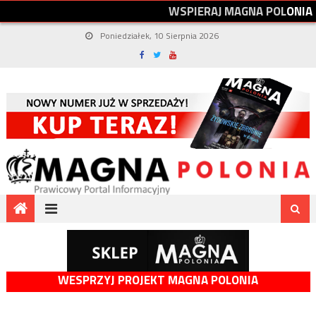
W
S
P
I
E
R
A
J
M
A
G
N
A
P
O
L
O
N
I
A
Poniedziałek, 10 Sierpnia 2026
WESPRZYJ PROJEKT MAGNA POLONIA