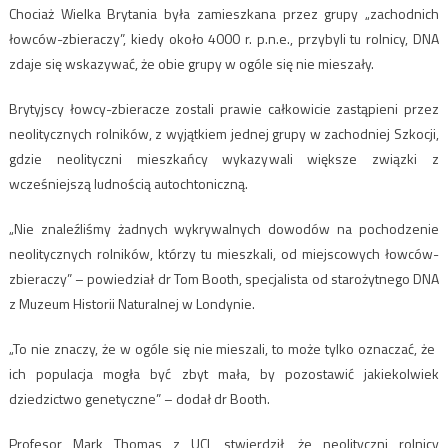
Chociaż Wielka Brytania była zamieszkana przez grupy „zachodnich
łowców-zbieraczy”, kiedy około 4000 r. p.n.e., przybyli tu rolnicy, DNA
zdaje się wskazywać, że obie grupy w ogóle się nie mieszały.
Brytyjscy łowcy-zbieracze zostali prawie całkowicie zastąpieni przez
neolitycznych rolników, z wyjątkiem jednej grupy w zachodniej Szkocji,
gdzie neolityczni mieszkańcy wykazywali większe związki z
wcześniejszą ludnością autochtoniczną.
„Nie znaleźliśmy żadnych wykrywalnych dowodów na pochodzenie
neolitycznych rolników, którzy tu mieszkali, od miejscowych łowców-
zbieraczy” – powiedział dr Tom Booth, specjalista od starożytnego DNA
z Muzeum Historii Naturalnej w Londynie.
„To nie znaczy, że w ogóle się nie mieszali, to może tylko oznaczać, że ​​
ich populacja mogła być zbyt mała, by pozostawić jakiekolwiek
dziedzictwo genetyczne” – dodał dr Booth.
Profesor Mark Thomas z UCL stwierdził, że neolityczni rolnicy