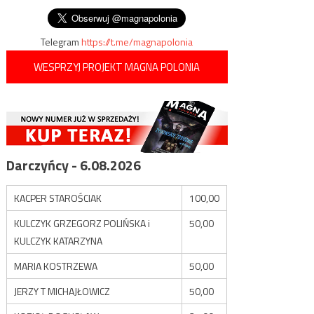
wpisu
Telegram
https://t.me/magnapolonia
WESPRZYJ PROJEKT MAGNA POLONIA
Darczyńcy - 6.08.2026
KACPER STAROŚCIAK
100,00
KULCZYK GRZEGORZ POLIŃSKA i
50,00
KULCZYK KATARZYNA
MARIA KOSTRZEWA
50,00
JERZY T MICHAJŁOWICZ
50,00