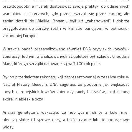
prawdopodobnie musieli dostosować swoje praktyki do odmiennych
warunków klimatycznych, gdy przemieszczali się przez Europę, ale
zanim dotarli do Wielkiej Brytanii, byli już „zahartowani” i dobrze
przygotowani do uprawy roślin w klimacie panującym w północno-
zachodniej Europie.
W trakcie badań przeanalizowano również DNA brytyjskich łowców-
zbieraczy. Jednym z analizowanych szkieletów był szkielet Cheddara
Mana, którego szczątki datowane są na 7.100 rok p.n.e.
Był on przedmiotem rekonstrukcji zaprezentowanej w zeszłym roku w
Natural History Museum. DNA sugeruje, że podobnie jak większość
innych europejskich łowców-zbieraczy tamtych czasów, miał ciemną
skórę i niebieskie oczy.
Analiza genetyczna wskazuje, że neolityczni rolnicy z kolei mieli
bledszą skórę i brązowe oczy, a także czarne lub ciemnobrązowe
włosy.