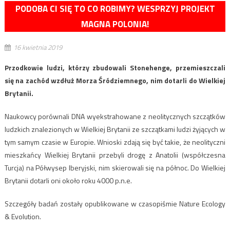
PODOBA CI SIĘ TO CO ROBIMY? WESPRZYJ PROJEKT
MAGNA POLONIA!
16 kwietnia 2019
Przodkowie ludzi, którzy zbudowali Stonehenge, przemieszczali
się na zachód wzdłuż Morza Śródziemnego, nim dotarli do Wielkiej
Brytanii.
Naukowcy porównali DNA wyekstrahowane z neolitycznych szczątków
ludzkich znalezionych w Wielkiej Brytanii ze szczątkami ludzi żyjących w
tym samym czasie w Europie. Wnioski zdają się być takie, że neolityczni
mieszkańcy Wielkiej Brytanii przebyli drogę z Anatolii (współczesna
Turcja) na Półwysep Iberyjski, nim skierowali się na północ. Do Wielkiej
Brytanii dotarli oni około roku 4000 p.n.e.
Szczegóły badań zostały opublikowane w czasopiśmie Nature Ecology
& Evolution.