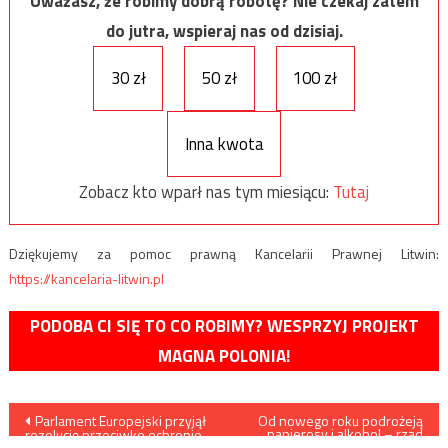
Uważasz, że robimy dobrą robotę? Nie czekaj zatem
do jutra, wspieraj nas od dzisiaj.
30 zł
50 zł
100 zł
Inna kwota
Zobacz kto wparł nas tym miesiącu:
Tutaj
Dziękujemy za pomoc prawną Kancelarii Prawnej Litwin:
https://kancelaria-litwin.pl
PODOBA CI SIĘ TO CO ROBIMY? WESPRZYJ PROJEKT
MAGNA POLONIA!
Nawigacja
Parlament Europejski przyjął
Od nowego roku podrożeją
papierosy i alkohol – rząd
rezolucję przeciwko ochronie
zwiększy akcyzę
życia i rodziny