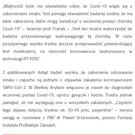
„Większość ludzi nie uświadamia sobie, że Covid-19 wiąże się z
zaburzeniami smaku. Test pomaga uświadomić badanej osobie, że ma
takie zaburzenia, które mogą świadczyć o wczesnej postaci choroby
Covid-19” – twierdzi prof. Franek – „Test ten można wykorzystać do
badania przesiewowego wykrywającego tę chorobę. W razie
pozytywnego wyniku trzeba jeszcze przeprowadzić potwierdzający
test molekularny na obecność koronawirusa (wykonywany w
technologii RT-PCR)”.
Z publikowanych dotąd badań wynika, że zaburzenia odczuwania
smaku i zapachu są jednymi z objawów zakażenia koronawirusem
SARS-CoV-2. W Wielkiej Brytanii włączono je nawet do diagnostyki
wczesnej postaci Covid-19, oprócz gorączki i kaszlu. Trzeba jednak
pamiętać, że nie występują one u wszystkich zakażonych. „Częstość
tego objawu dotyczy średnio ok. 50-55 proc. pacjentów” – zwraca
uwagę w rozmowie z PAP dr Paweł Grzesiowski, prezes Fundacji
Instytutu Profilaktyki Zakażeń.