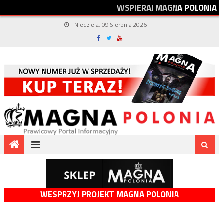
W
S
P
I
E
R
A
J
M
A
G
N
A
P
O
L
O
N
I
A
Niedziela, 09 Sierpnia 2026
WESPRZYJ PROJEKT MAGNA POLONIA