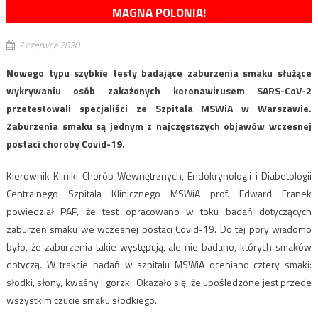
MAGNA POLONIA!
7 czerwca 2020
Nowego typu szybkie testy badające zaburzenia smaku służące
wykrywaniu osób zakażonych koronawirusem SARS-CoV-2
przetestowali specjaliści ze Szpitala MSWiA w Warszawie.
Zaburzenia smaku są jednym z najczęstszych objawów wczesnej
postaci choroby Covid-19.
Kierownik Kliniki Chorób Wewnętrznych, Endokrynologii i Diabetologii
Centralnego Szpitala Klinicznego MSWiA prof. Edward Franek
powiedział PAP, że test opracowano w toku badań dotyczących
zaburzeń smaku we wczesnej postaci Covid-19. Do tej pory wiadomo
było, że zaburzenia takie występują, ale nie badano, których smaków
dotyczą. W trakcie badań w szpitalu MSWiA oceniano cztery smaki:
słodki, słony, kwaśny i gorzki. Okazało się, że upośledzone jest przede
wszystkim czucie smaku słodkiego.