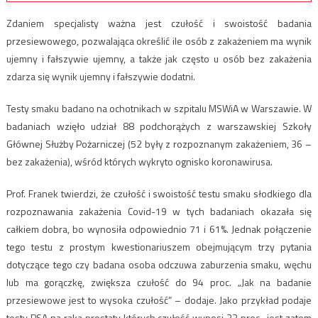
Zdaniem specjalisty ważna jest czułość i swoistość badania
przesiewowego, pozwalająca określić ile osób z zakażeniem ma wynik
ujemny i fałszywie ujemny, a także jak często u osób bez zakażenia
zdarza się wynik ujemny i fałszywie dodatni.
Testy smaku badano na ochotnikach w szpitalu MSWiA w Warszawie. W
badaniach wzięło udział 88 podchorążych z warszawskiej Szkoły
Głównej Służby Pożarniczej (52 były z rozpoznanym zakażeniem, 36 –
bez zakażenia), wśród których wykryto ognisko koronawirusa.
Prof. Franek twierdzi, że czułość i swoistość testu smaku słodkiego dla
rozpoznawania zakażenia Covid-19 w tych badaniach okazała się
całkiem dobra, bo wynosiła odpowiednio 71 i 61%. Jednak połączenie
tego testu z prostym kwestionariuszem obejmującym trzy pytania
dotyczące tego czy badana osoba odczuwa zaburzenia smaku, węchu
lub ma gorączkę, zwiększa czułość do 94 proc. „Jak na badanie
przesiewowe jest to wysoka czułość” – dodaje. Jako przykład podaje
testy PSA na raka prostaty których czułość wynosi 33 proc., jest zatem