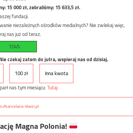
my:
15 000
zł, zebraliśmy:
15 633,5
zł.
szej fundacji.
anie niezależnych ośrodków medialnych? Nie zwlekaj więc,
raj nas już od teraz.
104%
e czekaj zatem do jutra, wspieraj nas od dzisiaj.
100 zł
Inna kwota
parł nas tym miesiącu:
Tutaj
s://kancelaria-litwin.pl
ację Magna Polonia!