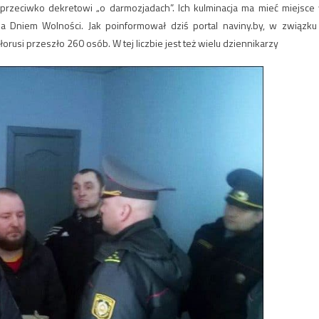
 przeciwko dekretowi „o darmozjadach”. Ich kulminacja ma mieć miejsce
 Dniem Wolności. Jak poinformował dziś portal naviny.by, w związku
rusi przeszło 260 osób. W tej liczbie jest też wielu dziennikarzy