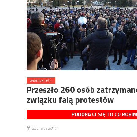
WIADOMOŚCI
Przeszło 260 osób zatrzyman
związku falą protestów
PODOBA CI SIĘ TO CO ROBI
23 marca 2017