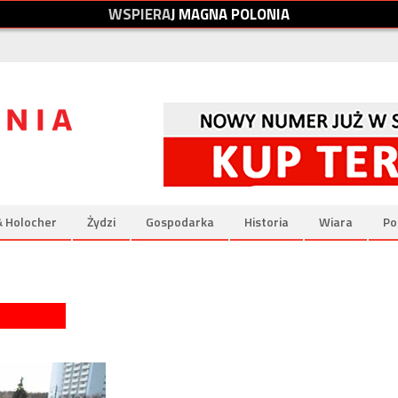
W
S
P
I
E
R
A
J
M
A
G
N
A
P
O
L
O
N
I
A
& Holocher
Żydzi
Gospodarka
Historia
Wiara
Po