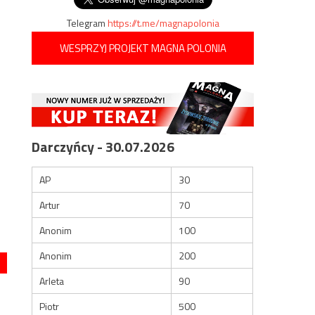
Telegram
https://t.me/magnapolonia
WESPRZYJ PROJEKT MAGNA POLONIA
Darczyńcy - 30.07.2026
AP
30
Artur
70
Anonim
100
Anonim
200
Arleta
90
Piotr
500