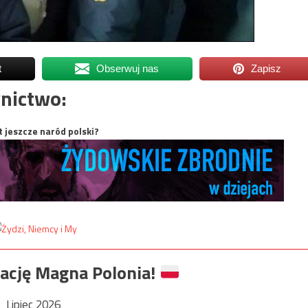
t
Obserwuj nas
Zapisz
nictwo:
t jeszcze naród polski?
ację Magna Polonia!
Lipiec 2026