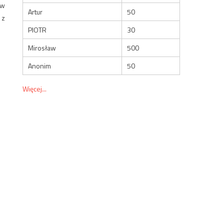
 w
Artur
50
 z
PIOTR
30
Mirosław
500
Anonim
50
Więcej...