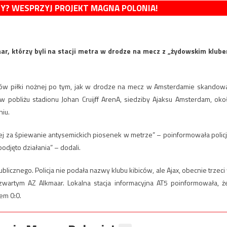
MY? WESPRZYJ PROJEKT MAGNA POLONIA!
aar, którzy byli na stacji metra w drodze na mecz z „żydowskim klub
ów piłki nożnej po tym, jak w drodze na mecz w Amsterdamie skandowa
 w pobliżu stadionu Johan Cruijff ArenA, siedziby Ajaksu Amsterdam, oko
niu.
nej za śpiewanie antysemickich piosenek w metrze” – poinformowała policj
odjęto działania” – dodali.
licznego. Policja nie podała nazwy klubu kibiców, ale Ajax, obecnie trzeci
zwartym AZ Alkmaar. Lokalna stacja informacyjna AT5 poinformowała, że 
em 0:0.