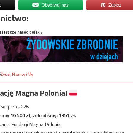
t
Obserwuj nas
Zapisz
nictwo:
t jeszcze naród polski?
ację Magna Polonia!
Sierpień 2026
jemy:
16 500
zł, zebraliśmy:
1351
zł.
ania Fundacji Magna Polonia.