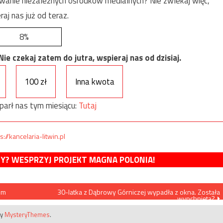
anie niezależnych ośrodków medialnych? Nie zwlekaj więc,
raj nas już od teraz.
8%
e czekaj zatem do jutra, wspieraj nas od dzisiaj.
100 zł
Inna kwota
parł nas tym miesiącu:
Tutaj
s://kancelaria-litwin.pl
MY? WESPRZYJ PROJEKT MAGNA POLONIA!
em
30-latka z Dąbrowy Górniczej wypadła z okna. Została
wypchnięta?
by
MysteryThemes
.