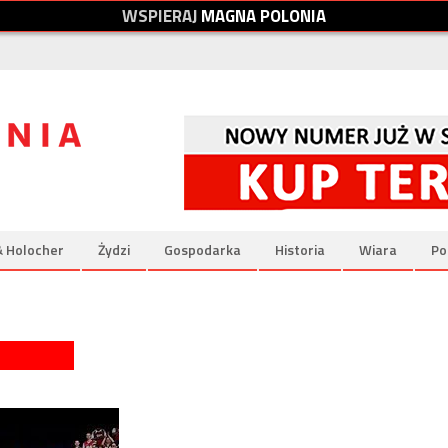
W
S
P
I
E
R
A
J
M
A
G
N
A
P
O
L
O
N
I
A
& Holocher
Żydzi
Gospodarka
Historia
Wiara
Po