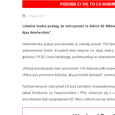
PODOBA CI SIĘ TO CO ROBI
7 maja 2023
Lokalne media podają, że zatrzymani to kibice AZ Alkm
Ajax Amsterdam”.
Holenderska policja aresztowała w sobotę ponad 150 fan
antysemickie hasła. Incydent miał miejsce na stacji metra
godziny 19:30. czasu lokalnego, podała policja w oświadcze
„Policja aresztowała dziś wieczorem 154 kibiców piłki noż
„Kilka razy proszono kibiców, aby przestali śpiewać”, zanim p
Funkcjonariusze zatrzymali ich pod zarzutem znieważenia pub
tabeli Eredivisie za Feyenoordem i PSV, zmierzył się z c
aresztowani byli sympatykami AZ. Mecz zakończył się remis