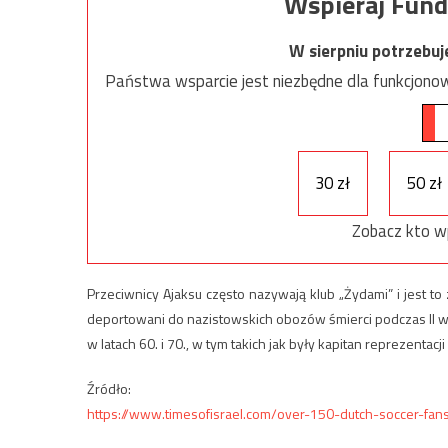
Wspieraj Fund
W sierpniu potrzebu
Państwa wsparcie jest niezbędne dla funkcjonow
30 zł
50 zł
Zobacz kto w
Przeciwnicy Ajaksu często nazywają klub „Żydami” i jest t
deportowani do nazistowskich obozów śmierci podczas II w
w latach 60. i 70., w tym takich jak były kapitan reprezentacj
Źródło:
https://www.timesofisrael.com/over-150-dutch-soccer-fan