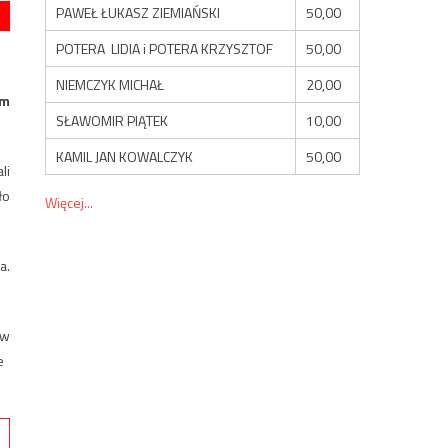
PAWEŁ ŁUKASZ ZIEMIAŃSKI
50,00
POTERA LIDIA i POTERA KRZYSZTOF
50,00
NIEMCZYK MICHAŁ
20,00
em
SŁAWOMIR PIĄTEK
10,00
KAMIL JAN KOWALCZYK
50,00
li
ło
Więcej...
a.
 w
​​