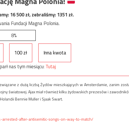
ację Magna Polonia!
jemy:
16 500
zł, zebraliśmy:
1351
zł.
ania Fundacji Magna Polonia.
8%
100 zł
Inna kwota
parł nas tym miesiącu:
Tutaj
o związane z dużą liczbą Żydów mieszkających w Amsterdamie, zanim zosta
ojny światowej. Ajax miał również kilku żydowskich prezesów i zawodnik
i Holandii Bennie Muller i Sjaak Swart.
s-arrested-after-antisemitic-songs-on-way-to-match/