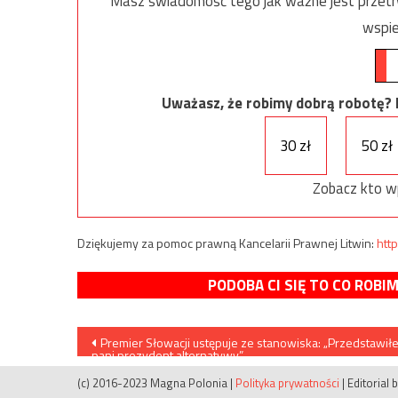
Masz świadomość tego jak ważne jest przetrw
wspie
Uważasz, że robimy dobrą robotę? Ni
30 zł
50 zł
Zobacz kto w
Dziękujemy za pomoc prawną Kancelarii Prawnej Litwin:
http
PODOBA CI SIĘ TO CO ROBI
Nawigacja
Premier Słowacji ustępuje ze stanowiska: „Przedstawił
pani prezydent alternatywy”
wpisu
(c) 2016-2023 Magna Polonia
|
Polityka prywatności
|
Editorial 