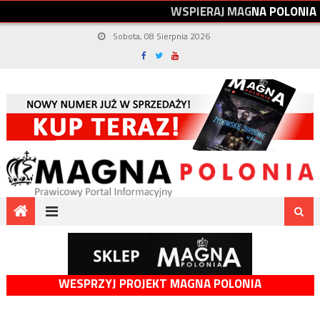
W
S
P
I
E
R
A
J
M
A
G
N
A
P
O
L
O
N
I
A
Sobota, 08 Sierpnia 2026
WESPRZYJ PROJEKT MAGNA POLONIA