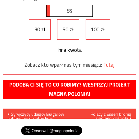
8%
30 zł
50 zł
100 zł
Inna kwota
Zobacz kto wparł nas tym miesiącu:
Tutaj
PODOBA CI SIĘ TO CO ROBIMY? WESPRZYJ PROJEKT
MAGNA POLONIA!
Nawigacja
Syryjczycy udający Bułgarów
Polacy z Essen bronią
swojego kościoła
zatrzymani na lotnisku w
wpisu
Modlinie