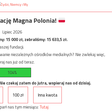
ację Magna Polonia!
Lipiec 2026
my:
15 000
zł, zebraliśmy:
15 633,5
zł.
szej fundacji.
anie niezależnych ośrodków medialnych? Nie zwlekaj więc,
raj nas już od teraz.
104%
e czekaj zatem do jutra, wspieraj nas od dzisiaj.
100 zł
Inna kwota
parł nas tym miesiącu:
Tutaj