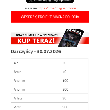
Telegram
https://t.me/magnapolonia
WESPRZYJ PROJEKT MAGNA POLONIA
Darczyńcy - 30.07.2026
AP
30
Artur
70
Anonim
100
Anonim
200
Arleta
90
Piotr
500