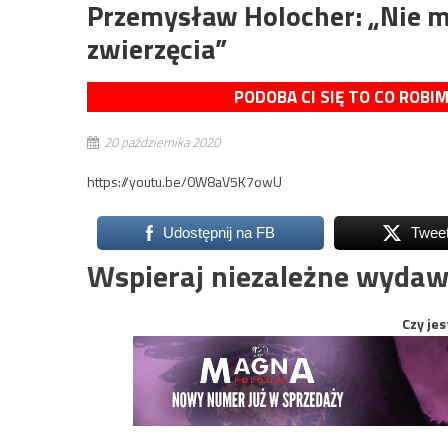
Przemysław Holocher: „Nie m
zwierzęcia”
PODOBA CI SIĘ TO CO ROBI
20 października 2020
https://youtu.be/0W8aV5K7owU
Udostępnij na FB
Twee
Wspieraj niezależne wydaw
Czy jes