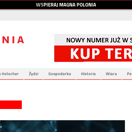
W
S
P
I
E
R
A
J
M
A
G
N
A
P
O
L
O
N
I
A
& Holocher
Żydzi
Gospodarka
Historia
Wiara
Po