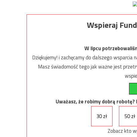
Wspieraj Fund
W lipcu potrzebowaliś
Dziękujemy! i zachęcamy do dalszego wsparcia na
Masz świadomość tego jak ważne jest przetrw
wspie
Uważasz, że robimy dobrą robotę? Ni
30 zł
50 zł
Zobacz kto w