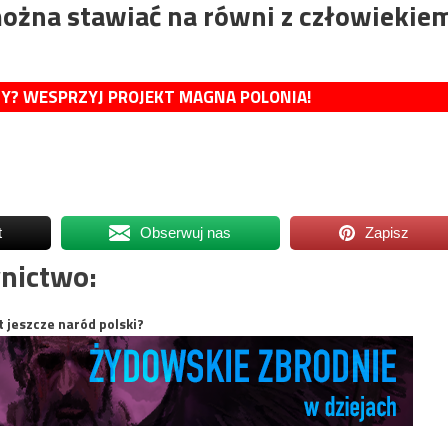
ożna stawiać na równi z człowiekie
MY? WESPRZYJ PROJEKT MAGNA POLONIA!
t
Obserwuj nas
Zapisz
nictwo:
t jeszcze naród polski?