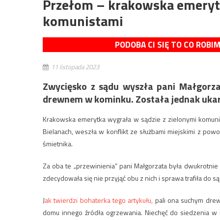
Przełom – krakowska emerytk
komunistami
PODOBA CI SIĘ TO CO ROBI
11 listopada 2023
Zwycięsko z sądu wyszła pani Małgorza
drewnem w kominku. Została jednak ukar
Krakowska emerytka wygrała w sądzie z zielonymi komuni
Bielanach, weszła w konflikt ze służbami miejskimi z po
śmietnika.
Za oba te „przewinienia” pani Małgorzata była dwukrotnie
zdecydowała się nie przyjąć obu z nich i sprawa trafiła do są
J
ak twierdzi bohaterka tego artykułu,
pali ona suchym dre
domu innego źródła ogrzewania. Niechęć do siedzenia w m