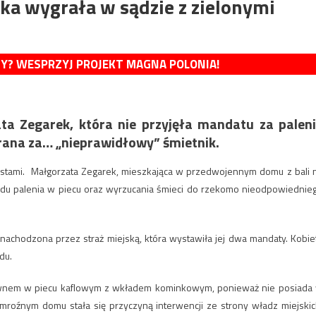
a wygrała w sądzie z zielonymi
MY? WESPRZYJ PROJEKT MAGNA POLONIA!
ta Zegarek, która nie przyjęła mandatu za palen
ana za… „nieprawidłowy” śmietnik.
stami. Małgorzata Zegarek, mieszkająca w przedwojennym domu z bali 
wodu palenia w piecu oraz wyrzucania śmieci do rzekomo nieodpowiednie
 nachodzona przez straż miejską, która wystawiła jej dwa mandaty. Kobie
du.
wnem w piecu kaflowym z wkładem kominkowym, ponieważ nie posiada
roźnym domu stała się przyczyną interwencji ze strony władz miejskic