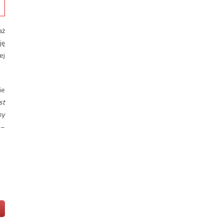
aż
ję
ej
ie
st
ny
h
–