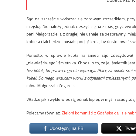
Sąd na szczęście wykazał się zdrowym rozsądkiem, przyzn
miejską. Nie należy jednak cieszyć się na zapas, gdyż wyr
pani Małgorzacie, a z drugiej nie uznaje za bezprawny, mi
kobieta i tak będzie musiała podjąć kroki, by dostosować 
Ponadto, w sprawie kubła na śmieci sąd zdecydował si
„niewłaściwego” śmietnika. Chodzi o to, że jej śmietnik jes
bez kółek, bo prawo tego nie wymaga. Płacę za odbiór śmieci
kubeł. Do niego wrzucam worki z odpadami zmieszanymi, pozo
mówi Małgorzata Zegarek.
Władze jak zwykle wiedzą jednak lepiej, w myśl zasady „dajc
Polecamy również:
Zieloni komuniści z Gdańska dali się nab
Udostępnij na FB
Twee