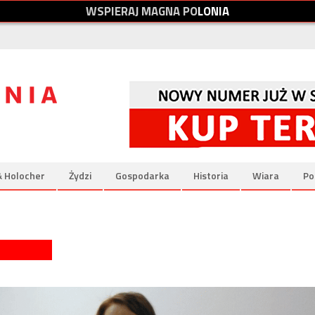
W
S
P
I
E
R
A
J
M
A
G
N
A
P
O
L
O
N
I
A
& Holocher
Żydzi
Gospodarka
Historia
Wiara
Po