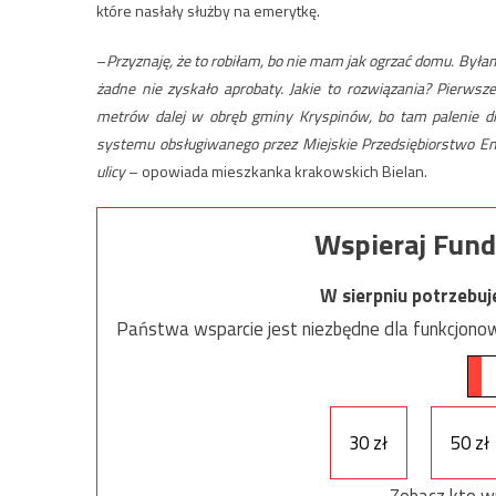
które nasłały służby na emerytkę.
–
Przyznaję, że to robiłam, bo nie mam jak ogrzać domu. Był
żadne nie zyskało aprobaty. Jakie to rozwiązania? Pierwsz
metrów dalej w obręb gminy Kryspinów, bo tam palenie dr
systemu obsługiwanego przez Miejskie Przedsiębiorstwo Energ
ulicy
– opowiada mieszkanka krakowskich Bielan.
Wspieraj Fund
W sierpniu potrzebu
Państwa wsparcie jest niezbędne dla funkcjonow
30 zł
50 zł
Zobacz kto w