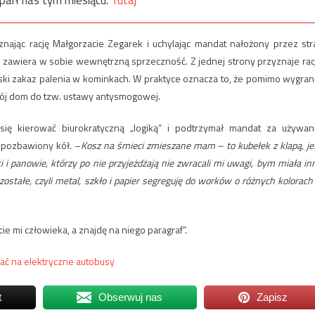
ając rację Małgorzacie Zegarek i uchylając mandat nałożony przez str
ok zawiera w sobie wewnętrzną sprzeczność. Z jednej strony przyznaje rac
ejski zakaz palenia w kominkach. W praktyce oznacza to, że pomimo wygran
swój dom do tzw. ustawy antysmogowej.
ę kierować biurokratyczną „logiką” i podtrzymał mandat za używan
t pozbawiony kół. –
Kosz na śmieci zmieszane mam – to kubełek z klapą, je
 i panowie, którzy po nie przyjeżdżają nie zwracali mi uwagi, bym miała in
stałe, czyli metal, szkło i papier segreguję do worków o różnych kolorac
ie mi człowieka, a znajdę na niego paragraf”.
rać na elektryczne autobusy
t
Obserwuj nas
Zapisz