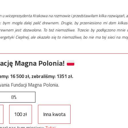
am u wiceprezydenta Krakowa na rozmowie i przedstawiłam kilka rozwiązań, a
e: bym mogła dalej palić drewnem. Drugie, by przeniesiono mi dom kilkas
ewnem jest dozwolone. To też niemożliwe. Trzecie: by podłączono mnie 
etyki Cieplnej, ale okazało się to niemożliwe, bo nie ma tej sieci na moj
ację Magna Polonia!
jemy:
16 500
zł, zebraliśmy:
1351
zł.
ania Fundacji Magna Polonia.
8%
100 zł
Inna kwota
parł nas tym miesiącu:
Tutaj