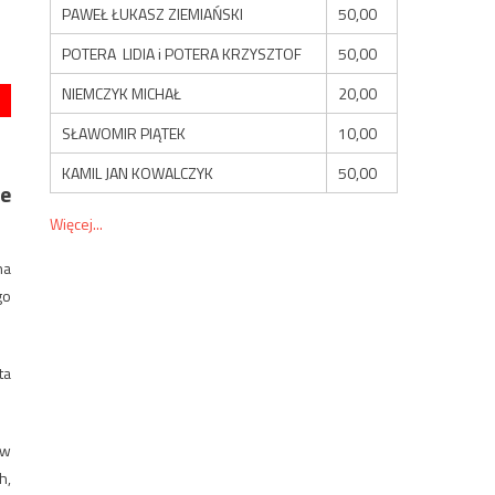
PAWEŁ ŁUKASZ ZIEMIAŃSKI
50,00
POTERA LIDIA i POTERA KRZYSZTOF
50,00
NIEMCZYK MICHAŁ
20,00
SŁAWOMIR PIĄTEK
10,00
KAMIL JAN KOWALCZYK
50,00
ie
Więcej...
na
go
ta
 w
h,