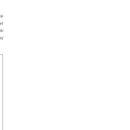
le
et
do
ej