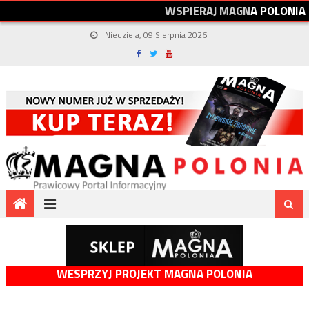
W
S
P
I
E
R
A
J
M
A
G
N
A
P
O
L
O
N
I
A
Niedziela, 09 Sierpnia 2026
WESPRZYJ PROJEKT MAGNA POLONIA