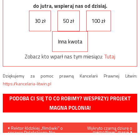
do jutra, wspieraj nas od dzisiaj.
30 zł
50 zł
100 zł
Inna kwota
Zobacz kto wparł nas tym miesiącu:
Tutaj
Dziękujemy za pomoc prawną Kancelarii Prawnej Litwin:
https://kancelaria-litwin.pl
PODOBA CI SIĘ TO CO ROBIMY? WESPRZYJ PROJEKT
MAGNA POLONIA!
Nawigacja
Rektor łódzkiej „filmówki” o
Wykryto czarną dziurę o
„niemożliwej” masie
sprawie Polańskiego: Nie
wolno wydawać wyroków w