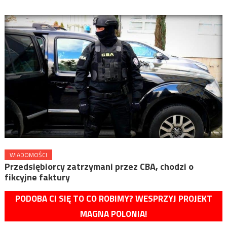
WIADOMOŚCI
Przedsiębiorcy zatrzymani przez CBA, chodzi o
fikcyjne faktury
PODOBA CI SIĘ TO CO ROBIMY? WESPRZYJ PROJEKT
MAGNA POLONIA!