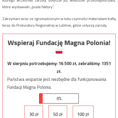
którego wcześniej zarzuty usłyszał już właściciel przedsiębiorstwa,
które wystawiało „puste faktury”.
Zatrzymani wraz ze zgromadzonymi w toku czynności materiałami trafią
teraz do Prokuratury Regionalnej w Lublinie, gdzie usłyszą zarzuty.
Wspieraj Fundację Magna Polonia!
W sierpniu potrzebujemy:
16 500
zł, zebraliśmy:
1351
zł.
Państwa wsparcie jest niezbędne dla funkcjonowania
Fundacji Magna Polonia.
8%
30 zł
50 zł
100 zł