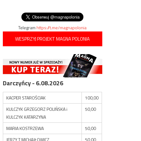
wpisu
sprawach tak
niejednoznacznych i
skomplikowanych”
Telegram
https://t.me/magnapolonia
WESPRZYJ PROJEKT MAGNA POLONIA
Darczyńcy - 6.08.2026
KACPER STAROŚCIAK
100,00
KULCZYK GRZEGORZ POLIŃSKA i
50,00
KULCZYK KATARZYNA
MARIA KOSTRZEWA
50,00
JERZY T MICHAJŁOWICZ
50,00