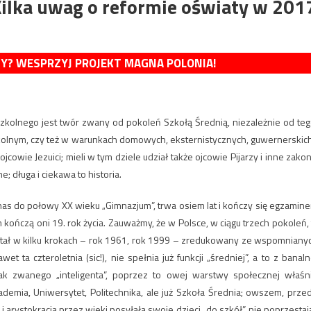
 Kilka uwag o reformie oświaty w 201
MY? WESPRZYJ PROJEKT MAGNA POLONIA!
szkolnego jest twór zwany od pokoleń Szkołą Średnią, niezależnie od teg
zkolnym, czy też w warunkach domowych, eksternistycznych, guwernerskic
ojcowie Jezuici; mieli w tym dziele udział także ojcowie Pijarzy i inne zakon
e; długa i ciekawa to historia.
u nas do połowy XX wieku „Gimnazjum”, trwa osiem lat i kończy się egzamin
ńczą oni 19. rok życia. Zauważmy, że w Polsce, w ciągu trzech pokoleń, t
stał w kilku krokach – rok 1961, rok 1999 – zredukowany ze wspomniany
wet ta czteroletnia (sic!), nie spełnia już funkcji „średniej”, a to z banaln
k zwanego „inteligenta”, poprzez to owej warstwy społecznej właśn
kademia, Uniwersytet, Politechnika, ale już Szkoła Średnia; owszem, prze
arystokracja przez wieki posyłała swoje dzieci „do szkół”, nie poprzestaj