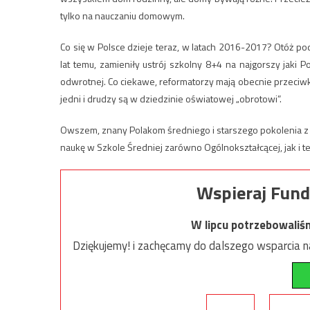
tylko na nauczaniu domowym.
Co się w Polsce dzieje teraz, w latach 2016-2017? Otóż po
lat temu, zamieniły ustrój szkolny 8+4 na najgorszy jaki P
odwrotnej. Co ciekawe, reformatorzy mają obecnie przeciw
jedni i drudzy są w dziedzinie oświatowej „obrotowi”.
Owszem, znany Polakom średniego i starszego pokolenia z a
naukę w Szkole Średniej zarówno Ogólnokształcącej, jak i tec
Wspieraj Fund
W lipcu potrzebowaliś
Dziękujemy! i zachęcamy do dalszego wsparcia na