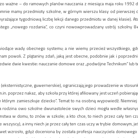
bardzo ważne – do ramowych planów nauczania z miesiąca maja roku 1992 d
kolumnie mamy przedmioty szkolne, w górnym wierszu klasy od pierwszej 
wyrażające tygodniową liczbę lekcji danego przedmiotu w danej klasie). Ato
istego „nowego rozdania”, co czyni nowowprowadzany ustrój szkolny 8
ie wiodące wady obecnego systemu; a nie wiemy przecież wszystkiego, gd
m powoli. Z plątaniny zdań, jaką jest obecne, podobnie jak i poprzedni
edwie dwie kwestie: nauczanie domowe oraz „podwójne Technikum” lub t
ksternistyczne, guwernerskie), ograniczają jego prowadzenie w stosun
. poprzez nakaz, aby szkoła przy której afiliowany jest uczeń pobierają
 którym zamieszkuje dziecko”. Temat to na osobną wypowiedź. Niemniej
ażda rodzina owo szkolne dwunastolecie swych dzieci mogła wedle własny
omstwa w domu, to znów w szkole; a kto chce, to niech przez cały ten cz
 wszyscy), a inny niech je przez cały ten czas uczy w trybie domowym, jeś
y nawet wzrosło, gdyż doceniona by została profesja nauczyciela domowego