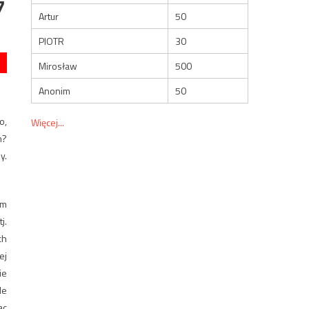
7
Artur
50
PIOTR
30
Mirosław
500
Anonim
50
o,
Więcej...
h?
y.
em
j.
ch
ej
ie
de
ąc