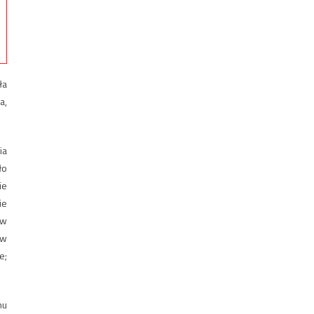
ła
a,
ia
ło
ie
ie
ów
(w
e;
nu