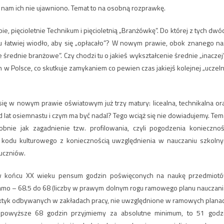
 nam ich nie ujawniono. Temat to na osobną rozprawkę.
, pięcioletnie Technikum i pięcioletnią „Branżówkę”. Do której z tych dwó
u łatwiej wiodło, aby się „opłacało”? W nowym prawie, obok znanego n
 średnie branżowe”. Czy chodzi tu o jakieś wykształcenie średnie „inaczej
h w Polsce, co skutkuje zamykaniem co pewien czas jakiejś kolejnej „uczelni
ię w nowym prawie oświatowym już trzy matury: licealna, technikalna or
 od lat osiemnastu i czym ma być nadal? Tego wciąż się nie dowiadujemy. Tem
nie jak zagadnienie tzw. profilowania, czyli pogodzenia koniecznoś
 kodu kulturowego z koniecznością uwzględnienia w nauczaniu szkoln
uczniów.
 w końcu XX wieku pensum godzin poświęconych na naukę przedmiot
amo – 68.5 do 68 (liczby w prawym dolnym rogu ramowego planu nauczani
aktyk odbywanych w zakładach pracy, nie uwzględnione w ramowych plana
 powyższe 68 godzin przyjmiemy za absolutne minimum, to 51 godz