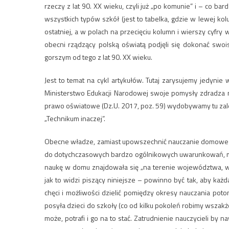
rzeczy z lat 90. XX wieku, czyli już „po komunie” i – co 
wszystkich typów szkół (jest to tabelka, gdzie w lewej 
ostatniej, a w polach na przecięciu kolumn i wierszy cyfry 
obecni rządzący polską oświatą podjęli się dokonać swo
gorszym od tego z lat 90. XX wieku.
Jest to temat na cykl artykułów. Tutaj zarysujemy jedyn
Ministerstwo Edukacji Narodowej swoje pomysły zdradza na
prawo oświatowe (Dz.U. 2017, poz. 59) wydobywamy tu zal
„Technikum inaczej”.
Obecne władze, zamiast upowszechnić nauczanie domowe (e
do dotychczasowych bardzo ogólnikowych uwarunkowań, m.in
naukę w domu znajdowała się „na terenie województwa, w
jak to widzi piszący niniejsze – powinno być tak, aby k
chęci i możliwości dzielić pomiędzy okresy nauczania pot
posyła dzieci do szkoły (co od kilku pokoleń robimy wszakże
może, potrafi i go na to stać. Zatrudnienie nauczycieli b