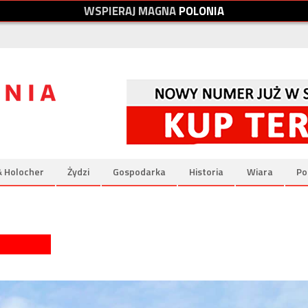
W
S
P
I
E
R
A
J
M
A
G
N
A
P
O
L
O
N
I
A
& Holocher
Żydzi
Gospodarka
Historia
Wiara
Po