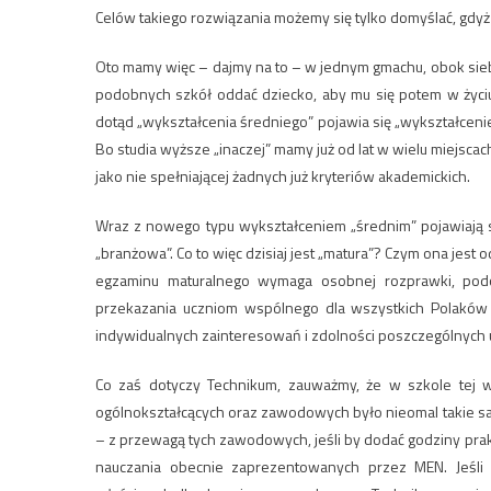
Celów takiego rozwiązania możemy się tylko domyślać, gdyż
Oto mamy więc – dajmy na to – w jednym gmachu, obok siebie
podobnych szkół oddać dziecko, aby mu się potem w życi
dotąd „wykształcenia średniego” pojawia się „wykształcenie
Bo studia wyższe „inaczej” mamy już od lat w wielu miejscac
jako nie spełniającej żadnych już kryteriów akademickich.
Wraz z nowego typu wykształceniem „średnim” pojawiają s
„branżowa”. Co to więc dzisiaj jest „matura”? Czym ona jest
egzaminu maturalnego wymaga osobnej rozprawki, podob
przekazania uczniom wspólnego dla wszystkich Polaków
indywidualnych zainteresowań i zdolności poszczególnych 
Co zaś dotyczy Technikum, zauważmy, że w szkole tej
ogólnokształcących oraz zawodowych było nieomal takie s
– z przewagą tych zawodowych, jeśli by dodać godziny pr
nauczania obecnie zaprezentowanych przez MEN. Jeśli