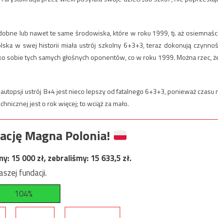
dobne lub nawet te same środowiska, które w roku 1999, tj. aż osiemnaśc
olska w swej historii miała ustrój szkolny 6+3+3, teraz dokonują czynnoś
ko sobie tych samych głośnych oponentów, co w roku 1999. Można rzec, że
utopsji ustrój 8+4 jest nieco lepszy od fatalnego 6+3+3, ponieważ czasu 
hnicznej jest o rok więcej; to wciąż za mało.
ację Magna Polonia!
my:
15 000
zł, zebraliśmy:
15 633,5
zł.
szej fundacji.
104%