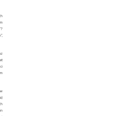
ch
am
”?
”,
az
at
ci
ym
ów
a)
ch
in