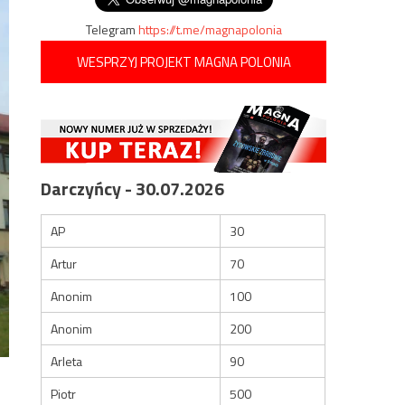
Telegram
https://t.me/magnapolonia
WESPRZYJ PROJEKT MAGNA POLONIA
Darczyńcy - 30.07.2026
AP
30
Artur
70
Anonim
100
Anonim
200
Arleta
90
Piotr
500