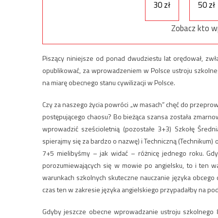
30 zł
50 zł
Zobacz kto w
Piszący niniejsze od ponad dwudziestu lat orędował, zwła
opublikować, za wprowadzeniem w Polsce ustroju szkolneg
na miarę obecnego stanu cywilizacji w Polsce.
Czy za naszego życia powróci „w masach” chęć do przeprow
postępującego chaosu? Bo bieżąca szansa została zmarnow
wprowadzić sześcioletnią (pozostałe 3+3) Szkołę Średni
spierajmy się za bardzo o nazwę) i Techniczną (Technikum) 
7+5 mielibyśmy – jak widać – różnicę jednego roku. Gd
porozumiewających się w mowie po angielsku, to i ten w
warunkach szkolnych skuteczne nauczanie języka obcego 
czas ten w zakresie języka angielskiego przypadałby na p
Gdyby jeszcze obecne wprowadzanie ustroju szkolnego