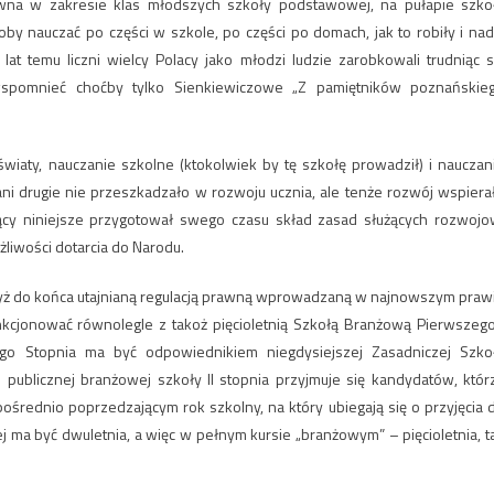
wna w zakresie klas młodszych szkoły podstawowej, na pułapie szko
by nauczać po części w szkole, po części po domach, jak to robiły i nad
 lat temu liczni wielcy Polacy jako młodzi ludzie zarobkowali trudniąc s
wspomnieć choćby tylko Sienkiewiczowe „Z pamiętników poznańskie
wiaty, nauczanie szkolne (ktokolwiek by tę szkołę prowadził) i nauczan
 drugie nie przeszkadzało w rozwoju ucznia, ale tenże rozwój wspiera
zący niniejsze przygotował swego czasu skład zasad służących rozwojo
liwości dotarcia do Narodu.
gdyż do końca utajnianą regulacją prawną wprowadzaną w najnowszym praw
kcjonować równolegle z takoż pięcioletnią Szkołą Branżową Pierwszego
ego Stopnia ma być odpowiednikiem niegdysiejszej Zasadniczej Szko
I publicznej branżowej szkoły II stopnia przyjmuje się kandydatów, któr
ośrednio poprzedzającym rok szkolny, na który ubiegają się o przyjęcia 
iej ma być dwuletnia, a więc w pełnym kursie „branżowym” – pięcioletnia, t