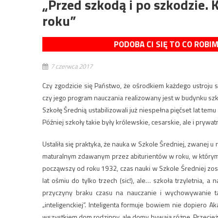
„Przed szkodą i po szkodzie.
roku”
PODOBA CI SIĘ TO CO ROBI
7 czerwca 2017
Czy zgodzicie się Państwo, że ośrodkiem każdego ustroju 
czy jego program nauczania realizowany jest w budynku s
Szkołę Średnią ustabilizowali już niespełna pięćset lat temu 
Później szkoły takie były królewskie, cesarskie, ale i prywatn
Ustaliła się praktyka, że nauka w Szkole Średniej, zwanej 
maturalnym zdawanym przez abiturientów w roku, w którym ko
począwszy od roku 1932, czas nauki w Szkole Średniej zo
lat ośmiu do tylko trzech (sic!), ale… szkoła trzyletnia, a na
przyczyny braku czasu na nauczanie i wychowywanie ta
„inteligenckiej”. Inteligenta formuje bowiem nie dopiero A
wszystkiem dom rodzinny, ale domy bywają różne. Przecież i 