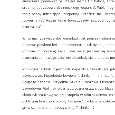
guwernera (ponieważ nauczająca mama lub babcia, spra
średniej potrzebowałaby niejakiego wsparcia). Wielu mogło
robią osoby udzielające korepetycji. Przecież sto i więcej
„guwernerką”. Różne temu towarzyszyły sytuacje, by 
nauczyciela”.
W normalnych wszelako warunkach, jak poucza historia oś
domowe powinno być komplementarne, tak by ani jedno ani
(primum non nocere). Lecz u nas wciąż jest inaczej. Pis
nauczania domowego, aliści nie doczekały się one dotąd moż
Podwójne Technikum jest bodaj najbardziej zaskakującą, 
oświatowym. Pięcioletnie bowiem Technikum ma u nas fun
Drugiego Stopnia. Trzyletnia Szkoła Branżowa Pierwsz
Zawodowej. Atoli, jak głosi tegoroczna ustawa, „do klasy 
ukończyli branżową szkołę I stopnia w roku szkolnym bezp
publicznej branżowej szkoły II stopnia”; nauka w tej ostatn
jak w szkole z osobna nazywanej „Technikum”.