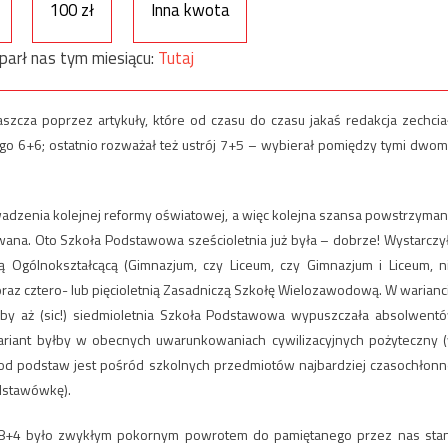
100 zł
Inna kwota
parł nas tym miesiącu:
Tutaj
szcza poprzez artykuły, które od czasu do czasu jakaś redakcja zechcia
o 6+6; ostatnio rozważał też ustrój 7+5 – wybierał pomiędzy tymi dwom
adzenia kolejnej reformy oświatowej, a więc kolejna szansa powstrzyman
ana. Oto Szkoła Podstawowa sześcioletnia już była – dobrze! Wystarczy
ą Ogólnokształcącą (Gimnazjum, czy Liceum, czy Gimnazjum i Liceum, n
oraz cztero- lub pięcioletnią Zasadniczą Szkołę Wielozawodową. W warianc
yby aż (sic!) siedmioletnia Szkoła Podstawowa wypuszczała absolwent
ariant byłby w obecnych uwarunkowaniach cywilizacyjnych pożyteczny 
od podstaw jest pośród szkolnych przedmiotów najbardziej czasochłonn
odstawówkę).
 8+4 było zwykłym pokornym powrotem do pamiętanego przez nas sta