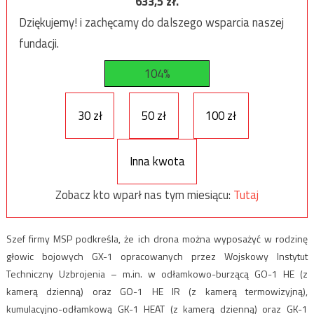
633,5
zł.
Dziękujemy! i zachęcamy do dalszego wsparcia naszej
fundacji.
104%
30 zł
50 zł
100 zł
Inna kwota
Zobacz kto wparł nas tym miesiącu:
Tutaj
Szef firmy MSP podkreśla, że ich drona można wyposażyć w rodzinę
głowic bojowych GX-1 opracowanych przez Wojskowy Instytut
Techniczny Uzbrojenia – m.in. w odłamkowo-burzącą GO-1 HE (z
kamerą dzienną) oraz GO-1 HE IR (z kamerą termowizyjną),
kumulacyjno-odłamkową GK-1 HEAT (z kamerą dzienną) oraz GK-1