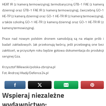
HEAT IR (z kamerą termowizyjną), termobaryczną GTB-1 FAE (z kamerą
dzienną) oraz GTB-1 FAE IR (z kamerą termowizyjną), ćwiczebną GO-1
HE-TP (z kamerą dzienną) oraz GO-1 HE-TR IR (z kamerą termowizyjną),
a także szkolną GO-1 HE-TR (z kamerą dzienną) oraz GO-1 HE-TR IR (z
kamerą termowizyjną).
Prace nad nowym polskim dronem samobójcą są na etapie prób i
badań zakładowych. Jak przekonują twórcy, jeśli przebiegną one bez
zakłóceń, w przyszłym roku będzie gotowa dokumentacja do produkcji
seryjnej Gza.
Krzysztof Wilewski/polska-zbrojna.pl
Fot. Andrzej Hładij/Defence24.pl
Wspieraj niezależne
wydawnictwo: