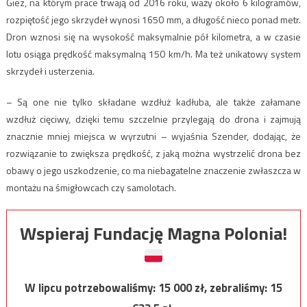
Giez, na którym prace trwają od 2016 roku, waży około 6 kilogramów,
rozpiętość jego skrzydeł wynosi 1650 mm, a długość nieco ponad metr.
Dron wznosi się na wysokość maksymalnie pół kilometra, a w czasie
lotu osiąga prędkość maksymalną 150 km/h. Ma też unikatowy system
skrzydeł i usterzenia.
– Są one nie tylko składane wzdłuż kadłuba, ale także załamane
wzdłuż cięciwy, dzięki temu szczelnie przylegają do drona i zajmują
znacznie mniej miejsca w wyrzutni – wyjaśnia Szender, dodając, że
rozwiązanie to zwiększa prędkość, z jaką można wystrzelić drona bez
obawy o jego uszkodzenie, co ma niebagatelne znaczenie zwłaszcza w
montażu na śmigłowcach czy samolotach.
Wspieraj Fundację Magna Polonia!
W lipcu potrzebowaliśmy:
15 000
zł, zebraliśmy:
15