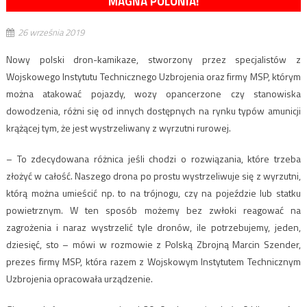
MAGNA POLONIA!
26 września 2019
Nowy polski dron-kamikaze, stworzony przez specjalistów z
Wojskowego Instytutu Technicznego Uzbrojenia oraz firmy MSP, którym
można atakować pojazdy, wozy opancerzone czy stanowiska
dowodzenia, różni się od innych dostępnych na rynku typów amunicji
krążącej tym, że jest wystrzeliwany z wyrzutni rurowej.
– To zdecydowana różnica jeśli chodzi o rozwiązania, które trzeba
złożyć w całość. Naszego drona po prostu wystrzeliwuje się z wyrzutni,
którą można umieścić np. to na trójnogu, czy na pojeździe lub statku
powietrznym. W ten sposób możemy bez zwłoki reagować na
zagrożenia i naraz wystrzelić tyle dronów, ile potrzebujemy, jeden,
dziesięć, sto – mówi w rozmowie z Polską Zbrojną Marcin Szender,
prezes firmy MSP, która razem z Wojskowym Instytutem Technicznym
Uzbrojenia opracowała urządzenie.