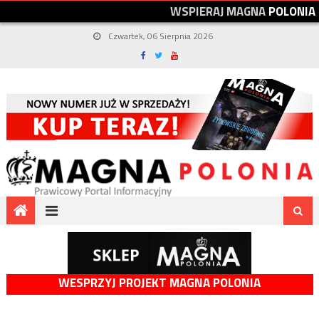
W
S
P
I
E
R
A
J
M
A
G
N
A
P
O
L
O
N
I
A
Czwartek, 06 Sierpnia 2026
WESPRZYJ PROJEKT MAGNA POLONIA