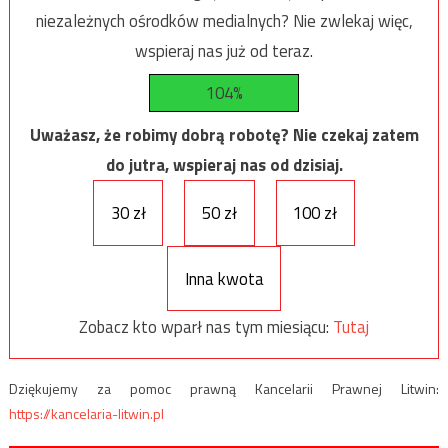
niezależnych ośrodków medialnych? Nie zwlekaj więc,
wspieraj nas już od teraz.
104%
Uważasz, że robimy dobrą robotę? Nie czekaj zatem
do jutra, wspieraj nas od dzisiaj.
30 zł
50 zł
100 zł
Inna kwota
Zobacz kto wparł nas tym miesiącu:
Tutaj
Dziękujemy za pomoc prawną Kancelarii Prawnej Litwin:
https://kancelaria-litwin.pl