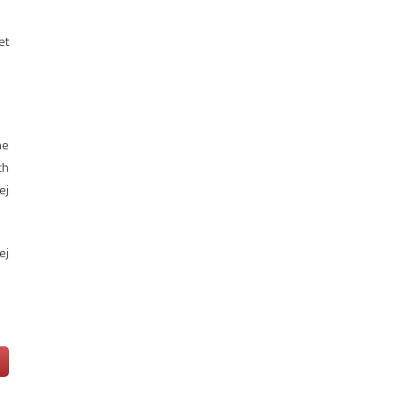
et
ne
ch
ej
ej