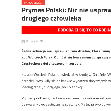
WIADOMOŚCI
Prymas Polski: Nic nie uspra
drugiego człowieka
PODOBA CI SIĘ TO CO ROBI
8 maja 2019
Żadna sytuacja nie usprawiedliwia działań, które ranią
abp Wojciech Polak. Odniósł się tym samym do sprawy r
Częstochowskiej z tęczowymi aureolami.
Ks. abp Wojciech Polak powiedział w środę w Gnieźnie (Wiel
bardziej uwypukliły się na kanwie wydarzeń dotyczących wyk
ideologicznej”, budzą jego „ból i niepokój”.
Prymas podkreślił, że każdy człowiek, niezależnie od swo
bezwarunkowo zasługuje na szacunek. Ma też prawo do wyra