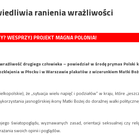
wiedliwia ranienia wrażliwości
MY? WESPRZYJ PROJEKT MAGNA POLONIA!
 wrażliwość drugiego człowieka – powiedział w środę prymas Polski k
ozklejenia w Płocku i w Warszawie plakatów z wizerunkiem Matki Boż
kopolskie), że „sytuacja wielu napięć i podziałów” w kraju, które „jeszc
orzystania jasnogórskiej ikony Matki Bożej do doraźnej walki politycznej
jego światopoglądu, wyznawanych zasad, orientacji seksualnej czy relig
żania swoich opinii i poglądów.