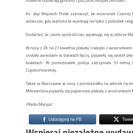
odwecie odbierają godność i poczucie bezpieczeństwa”.
Ks. abp Wojciech Polak zaznaczył, że wizerunek Czarnej 
wówczas, gdy wartości te wynikają nie tylko z pobudek relig
Dodał też, że „wielu spośród nas, wpatrując się w oblicze Matk
W nocy z 26 na 27 kwietnia plakaty i nalepki z wizerunkiem 
zostały aureolami w barwach tęczy, pojawiły się wokół pło
toaletach. W poniedziałek policja zatrzymała 51-letnią
Częstochowskiej.
Także w Warszawie w nocy z poniedziałku na wtorek na mur
Miłosierdzia pojawiły się papierowe plakaty z wizerunkiem 
/Radio Maryja/
Udostępnij na FB
Twee
Wspieraj niezależne wydaw