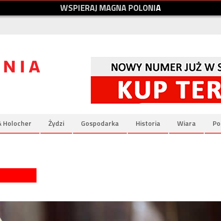
W
S
P
I
E
R
A
J
M
A
G
N
A
P
O
L
O
N
I
A
& Holocher
Żydzi
Gospodarka
Historia
Wiara
Po