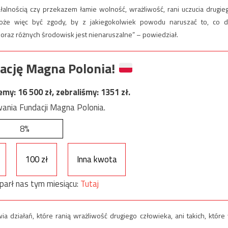
alnością czy przekazem łamie wolność, wrażliwość, rani uczucia drugie
może więc być zgody, by z jakiegokolwiek powodu naruszać to, co d
oraz różnych środowisk jest nienaruszalne” – powiedział.
ację Magna Polonia!
jemy:
16 500
zł, zebraliśmy:
1351
zł.
ania Fundacji Magna Polonia.
8%
100 zł
Inna kwota
parł nas tym miesiącu:
Tutaj
ia działań, które ranią wrażliwość drugiego człowieka, ani takich, które