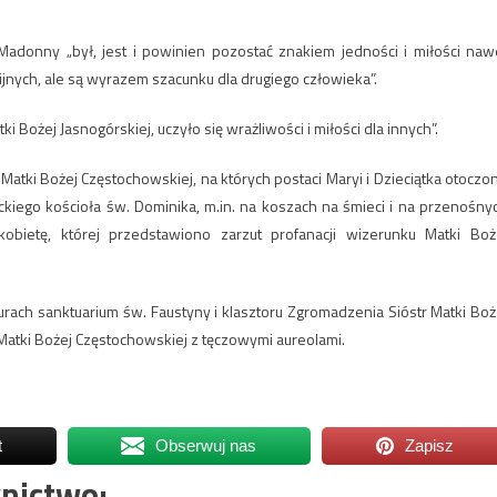
Madonny „był, jest i powinien pozostać znakiem jedności i miłości naw
ijnych, ale są wyrazem szacunku dla drugiego człowieka”.
i Bożej Jasnogórskiej, uczyło się wrażliwości i miłości dla innych”.
Matki Bożej Częstochowskiej, na których postaci Maryi i Dzieciątka otoczo
ckiego kościoła św. Dominika, m.in. na koszach na śmieci i na przenośny
 kobietę, której przedstawiono zarzut profanacji wizerunku Matki Boż
ach sanktuarium św. Faustyny i klasztoru Zgromadzenia Sióstr Matki Boż
Matki Bożej Częstochowskiej z tęczowymi aureolami.
t
Obserwuj nas
Zapisz
nictwo: