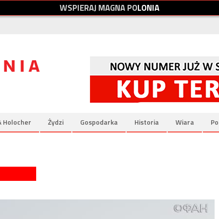
W
S
P
I
E
R
A
J
M
A
G
N
A
P
O
L
O
N
I
A
& Holocher
Żydzi
Gospodarka
Historia
Wiara
Po