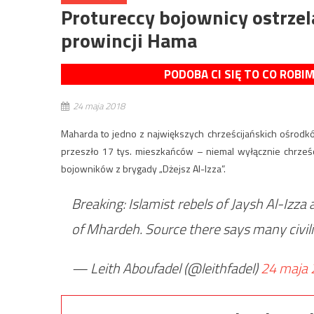
Protureccy bojownicy ostrzel
prowincji Hama
PODOBA CI SIĘ TO CO ROBI
24 maja 2018
Maharda to jedno z największych chrześcijańskich ośrodkó
przeszło 17 tys. mieszkańców – niemal wyłącznie chrześc
bojowników z brygady „Dżejsz Al-Izza”.
Breaking: Islamist rebels of Jaysh Al-Izza
of Mhardeh. Source there says many civi
— Leith Aboufadel (@leithfadel)
24 maja