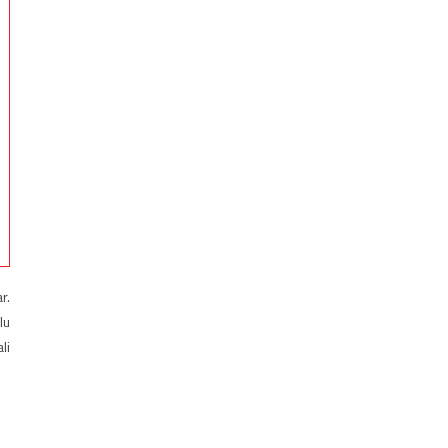
r.
lu
li