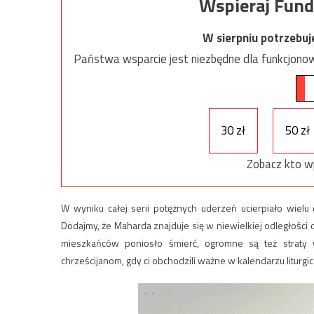
Wspieraj Fund
W sierpniu potrzebu
Państwa wsparcie jest niezbędne dla funkcjonow
30 zł
50 zł
Zobacz kto w
W wyniku całej serii potężnych uderzeń ucierpiało wielu
Dodajmy, że Maharda znajduje się w niewielkiej odległości o
mieszkańców poniosło śmierć, ogromne są też straty w
chrześcijanom, gdy ci obchodzili ważne w kalendarzu liturgi