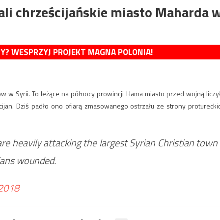
ali chrześcijańskie miasto Maharda 
MY? WESPRZYJ PROJEKT MAGNA POLONIA!
w w Syrii. To leżące na północy prowincji Hama miasto przed wojną liczy
ijan. Dziś padło ono ofiarą zmasowanego ostrzału ze strony proturecki
 are heavily attacking the largest Syrian Christian town
lians wounded.
 2018