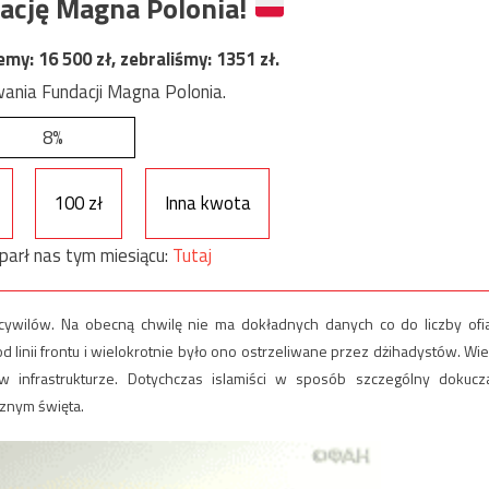
ację Magna Polonia!
jemy:
16 500
zł, zebraliśmy:
1351
zł.
ania Fundacji Magna Polonia.
8%
100 zł
Inna kwota
parł nas tym miesiącu:
Tutaj
 cywilów. Na obecną chwilę nie ma dokładnych danych co do liczby ofia
d linii frontu i wielokrotnie było ono ostrzeliwane przez dżihadystów. Wie
 infrastrukturze. Dotychczas islamiści w sposób szczególny dokucza
cznym święta.