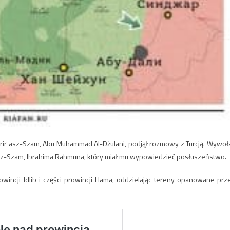
Tahrir asz-Szam, Abu Muhammad Al-Dżulani, podjął rozmowy z Turcją. Wywoł
asz-Szam, Ibrahima Rahmuna, który miał mu wypowiedzieć posłuszeństwo.
wincji Idlib i części prowincji Hama, oddzielając tereny opanowane prz