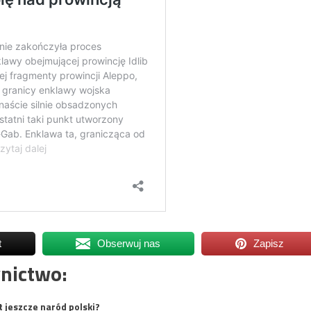
t
Obserwuj nas
Zapisz
nictwo:
t jeszcze naród polski?