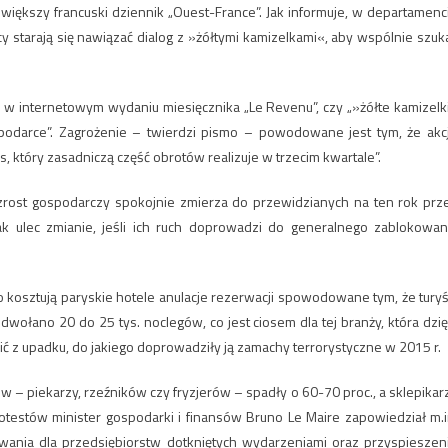
większy francuski dziennik „Ouest-France”. Jak informuje, w departamenc
 starają się nawiązać dialog z »żółtymi kamizelkami«, aby wspólnie szuk
 w internetowym wydaniu miesięcznika „Le Revenu”, czy „»żółte kamizelk
podarce”. Zagrożenie – twierdzi pismo – powodowane jest tym, że akc
, który zasadniczą część obrotów realizuje w trzecim kwartale”.
wzrost gospodarczy spokojnie zmierza do przewidzianych na ten rok prz
k ulec zmianie, jeśli ich ruch doprowadzi do generalnego zablokowan
 kosztują paryskie hotele anulacje rezerwacji spowodowane tym, że turyś
ołano 20 do 25 tys. noclegów, co jest ciosem dla tej branży, która dzię
ć z upadku, do jakiego doprowadziły ją zamachy terrorystyczne w 2015 r.
 – piekarzy, rzeźników czy fryzjerów – spadły o 60-70 proc., a sklepikar
protestów minister gospodarki i finansów Bruno Le Maire zapowiedział m.i
ania dla przedsiębiorstw dotkniętych wydarzeniami oraz przyspieszen