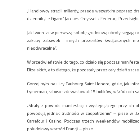
„Handlowcy stracili miliardy, przede wszystkim poprzez 
dziennik „Le Figaro” Jacques Creyssel z Federacji Przedsiębi
Jak twierdzi, w pierwszą sobotę grudniową obroty sięgają n
zakupy zabawek i innych prezentów świątecznych mog
nieodwracalne”.
W przeciwieństwie do tego, co działo się podczas manifestac
Elizejskich, a to dlatego, że pozostały przez cały dzień szc
Gorzej było na ulicy Faubourg Saint Honore, gdzie, jak i
Cymerman, rabusie zdewastowali 15 butików, wśród nich sa
„Straty z powodu manifestacji i występującego przy ich 
powodują jednak trudności w zaopatrzeniu” – pisze w „Le
Carrefour i Casino. Podczas trzech weekendów mobilizacj
południowy wschód Francji – pisze.