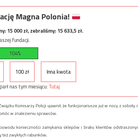
ację Magna Polonia!
my:
15 000
zł, zebraliśmy:
15 633,5
zł.
szej fundacji.
104%
100 zł
Inna kwota
parł nas tym miesiącu:
Tutaj
iązku Komisarzy Policji ujawnił, że funkcjonariusze już w nocy z soboty 
 pomóc w znalezieniu sprawców.
 powodu konieczności zamykania sklepów i braku klientów odstraszony
zy też zwykłych rabunków.