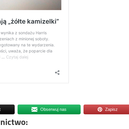
t
Obserwuj nas
Zapisz
nictwo: