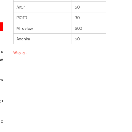
Artur
50
PIOTR
30
Mirosław
500
Anonim
50
re
Więcej...
ów
om
 i
 z