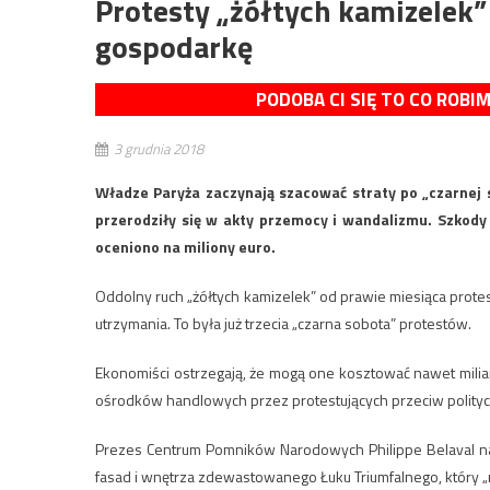
Protesty „żółtych kamizelek”
gospodarkę
PODOBA CI SIĘ TO CO ROBI
3 grudnia 2018
Władze Paryża zaczynają szacować straty po „czarnej s
przerodziły się w akty przemocy i wandalizmu. Szkod
oceniono na miliony euro.
Oddolny ruch „żółtych kamizelek” od prawie miesiąca prot
utrzymania. To była już trzecia „czarna sobota” protestów.
Ekonomiści ostrzegają, że mogą one kosztować nawet milia
ośrodków handlowych przez protestujących przeciw polityce
Prezes Centrum Pomników Narodowych Philippe Belaval na „s
fasad i wnętrza zdewastowanego Łuku Triumfalnego, który „