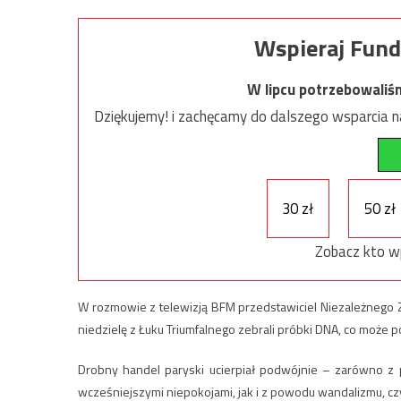
Wspieraj Fund
W lipcu potrzebowaliś
Dziękujemy! i zachęcamy do dalszego wsparcia na
30 zł
50 zł
Zobacz kto w
W rozmowie z telewizją BFM przedstawiciel Niezależnego Zw
niedzielę z Łuku Triumfalnego zebrali próbki DNA, co może
Drobny handel paryski ucierpiał podwójnie – zarówno z
wcześniejszymi niepokojami, jak i z powodu wandalizmu, c