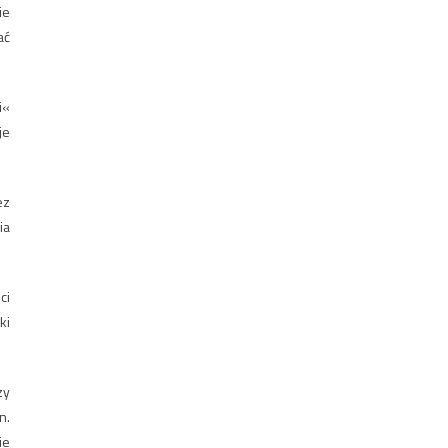
ie
ać
i«
je
ez
ia
ci
ki
zy
n.
ie