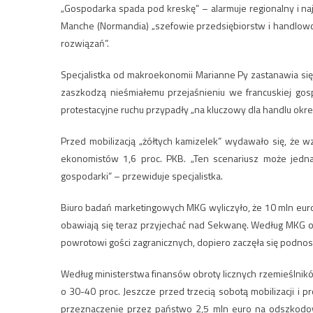
„Gospodarka spada pod kreskę” – alarmuje regionalny i naj
Manche (Normandia) „szefowie przedsiębiorstw i handlowcy
rozwiązań”.
Specjalistka od makroekonomii Marianne Py zastanawia się
zaszkodzą nieśmiałemu przejaśnieniu we francuskiej gos
protestacyjne ruchu przypadły „na kluczowy dla handlu okres
Przed mobilizacją „żółtych kamizelek” wydawało się, że 
ekonomistów 1,6 proc. PKB. „Ten scenariusz może jedna
gospodarki” – przewiduje specjalistka.
Biuro badań marketingowych MKG wyliczyło, że 10 mln euro
obawiają się teraz przyjechać nad Sekwanę. Według MKG odw
powrotowi gości zagranicznych, dopiero zaczęła się podnosi
Według ministerstwa finansów obroty licznych rzemieślników
o 30-40 proc. Jeszcze przed trzecią sobotą mobilizacji i 
przeznaczenie przez państwo 2,5 mln euro na odszkodow