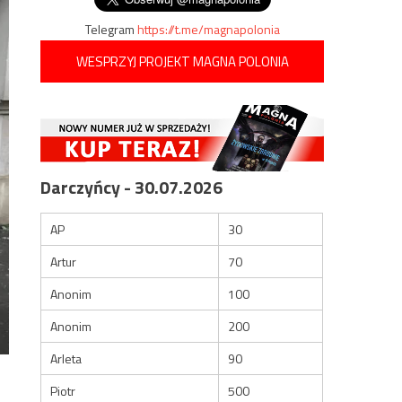
Telegram
https://t.me/magnapolonia
WESPRZYJ PROJEKT MAGNA POLONIA
Darczyńcy - 30.07.2026
AP
30
Artur
70
Anonim
100
Anonim
200
Arleta
90
Piotr
500