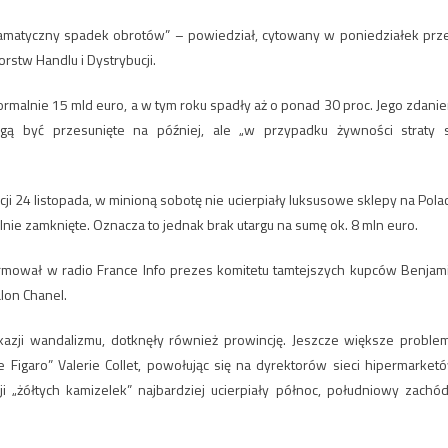
dramatyczny spadek obrotów” – powiedział, cytowany w poniedziałek prz
orstw Handlu i Dystrybucji.
ormalnie 15 mld euro, a w tym roku spadły aż o ponad 30 proc. Jego zdani
ą być przesunięte na później, ale „w przypadku żywności straty 
ji 24 listopada, w minioną sobotę nie ucierpiały luksusowe sklepy na Pola
zelnie zamknięte. Oznacza to jednak brak utargu na sumę ok. 8 mln euro.
nformował w radio France Info prezes komitetu tamtejszych kupców Benjam
lon Chanel.
okazji wandalizmu, dotknęły również prowincję. Jeszcze większe proble
 Figaro” Valerie Collet, powołując się na dyrektorów sieci hipermarket
i „żółtych kamizelek” najbardziej ucierpiały północ, południowy zachód