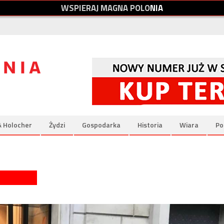
W
S
P
I
E
R
A
J
M
A
G
N
A
P
O
L
O
N
I
A
& Holocher
Żydzi
Gospodarka
Historia
Wiara
Po