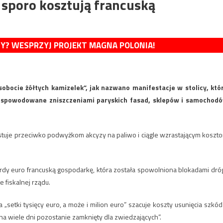
 sporo kosztują francuską
MY? WESPRZYJ PROJEKT MAGNA POLONIA!
obocie żółtych kamizelek”, jak nazwano manifestacje w stolicy, któ
y spowodowane zniszczeniami paryskich fasad, sklepów i samochod
estuje przeciwko podwyżkom akcyzy na paliwo i ciągle wzrastającym koszt
rdy euro francuską gospodarkę, która została spowolniona blokadami dróg
 fiskalnej rządu.
etki tysięcy euro, a może i milion euro” szacuje koszty usunięcia szkód
na wiele dni pozostanie zamknięty dla zwiedzających”.