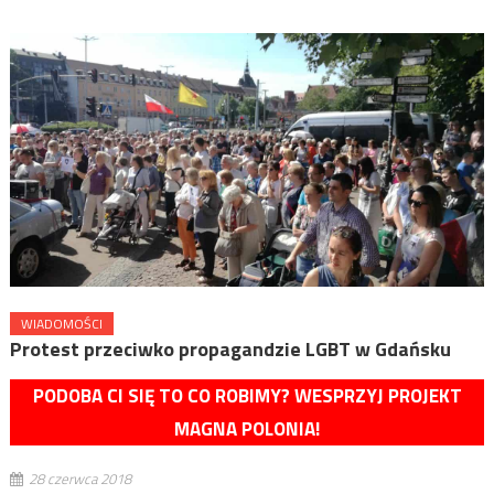
WIADOMOŚCI
Protest przeciwko propagandzie LGBT w Gdańsku
PODOBA CI SIĘ TO CO ROBIMY? WESPRZYJ PROJEKT
MAGNA POLONIA!
28 czerwca 2018