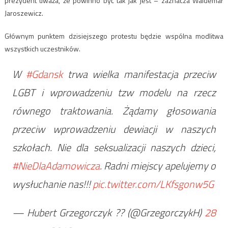
prezydent uważa, że powinno być tak jak jest – zaznacza Waldemar
Jaroszewicz.
Głównym punktem dzisiejszego protestu będzie wspólna modlitwa
wszystkich uczestników.
W
#Gdansk
trwa wielka manifestacja przeciw
LGBT i wprowadzeniu tzw modelu na rzecz
równego traktowania. Żądamy głosowania
przeciw wprowadzeniu dewiacji w naszych
szkołach. Nie dla seksualizacji naszych dzieci,
#NieDlaAdamowicza
. Radni miejscy apelujemy o
wysłuchanie nas!!!
pic.twitter.com/LKfsgonw5G
— Hubert Grzegorczyk ?? (@GrzegorczykH)
28