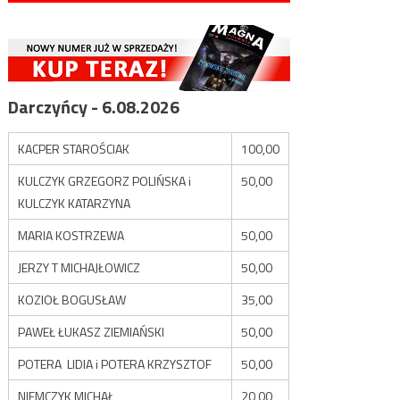
Darczyńcy - 6.08.2026
KACPER STAROŚCIAK
100,00
KULCZYK GRZEGORZ POLIŃSKA i
50,00
KULCZYK KATARZYNA
MARIA KOSTRZEWA
50,00
JERZY T MICHAJŁOWICZ
50,00
KOZIOŁ BOGUSŁAW
35,00
PAWEŁ ŁUKASZ ZIEMIAŃSKI
50,00
POTERA LIDIA i POTERA KRZYSZTOF
50,00
NIEMCZYK MICHAŁ
20,00