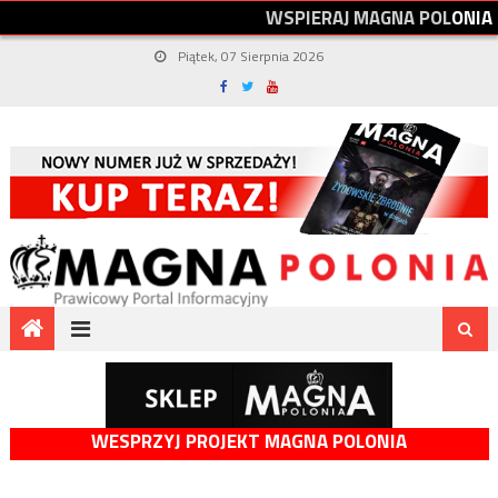
W
S
P
I
E
R
A
J
M
A
G
N
A
P
O
L
O
N
I
A
Piątek, 07 Sierpnia 2026
WESPRZYJ PROJEKT MAGNA POLONIA