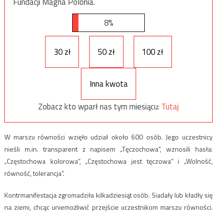
Fundacji Magna Polonia.
8%
30 zł
50 zł
100 zł
Inna kwota
Zobacz kto wparł nas tym miesiącu:
Tutaj
W marszu równości wzięło udział około 600 osób. Jego uczestnicy
nieśli m.in. transparent z napisem „Tęczochowa”, wznosili hasła:
„Częstochowa kolorowa”, „Częstochowa jest tęczowa” i „Wolność,
równość, tolerancja”.
Kontrmanifestacja zgromadziła kilkadziesiąt osób. Siadały lub kładły się
na ziemi, chcąc uniemożliwić przejście uczestnikom marszu równości.