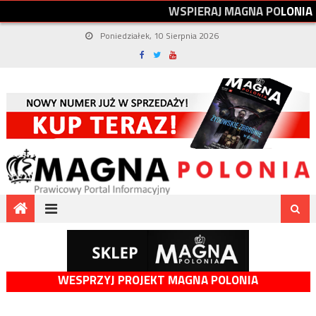
W
S
P
I
E
R
A
J
M
A
G
N
A
P
O
L
O
N
I
A
Poniedziałek, 10 Sierpnia 2026
WESPRZYJ PROJEKT MAGNA POLONIA