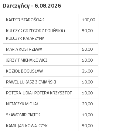
Darczyńcy - 6.08.2026
KACPER STAROŚCIAK
100,00
KULCZYK GRZEGORZ POLIŃSKA i
50,00
KULCZYK KATARZYNA
MARIA KOSTRZEWA
50,00
JERZY T MICHAJŁOWICZ
50,00
KOZIOŁ BOGUSŁAW
35,00
PAWEŁ ŁUKASZ ZIEMIAŃSKI
50,00
POTERA LIDIA i POTERA KRZYSZTOF
50,00
NIEMCZYK MICHAŁ
20,00
SŁAWOMIR PIĄTEK
10,00
KAMIL JAN KOWALCZYK
50,00