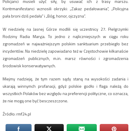
Policjanci musieli użyć siły, by usuwać ich z trasy marszu.
Kontrmanifestanci wznosili okrzyki: „Zakaz pedałowania”, „Policyjna
pała broni dziś pedała” i „Bóg, honor, ojczyzna”.
W niedzielę na Jasnej Górze modlili się uczestnicy 27. Pielgrzymki
Rodziny Radia Maryja. To jedno z najliczniejszych w ciągu roku
zgromadzeń w najważniejszym polskim sanktuarium przebiegło bez
incydentów. Na niedzielę zapowiadano też w Częstochowie kilkanaście
zgromadzeń publicznych, m.in. marsz równości i zgromadzenia
środowisk konserwatywnych.
Miejmy nadzieję, że tym razem sądy staną na wysokości zadania i
ukarają winnymch profanacji, gdyż polskie godło i flaga należą do
wszystkich Polaków bez względu na preferencji polityczne, co oznacza,
że nie mogą one być besczeszczone.
Źródło: rmf24.pl