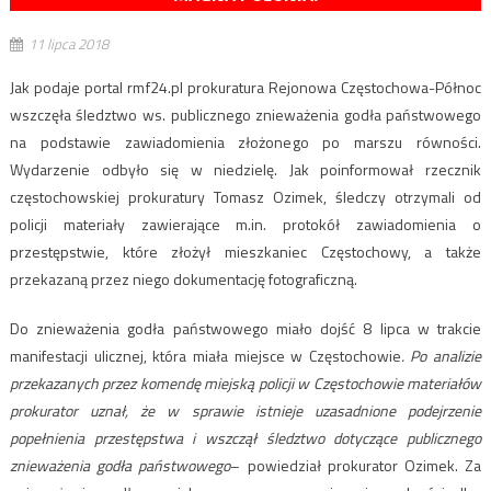
11 lipca 2018
Jak podaje portal rmf24.pl prokuratura Rejonowa Częstochowa-Północ
wszczęła śledztwo ws. publicznego znieważenia godła państwowego
na podstawie zawiadomienia złożonego po marszu równości.
Wydarzenie odbyło się w niedzielę. Jak poinformował rzecznik
częstochowskiej prokuratury Tomasz Ozimek, śledczy otrzymali od
policji materiały zawierające m.in. protokół zawiadomienia o
przestępstwie, które złożył mieszkaniec Częstochowy, a także
przekazaną przez niego dokumentację fotograficzną.
Do znieważenia godła państwowego miało dojść 8 lipca w trakcie
manifestacji ulicznej, która miała miejsce w Częstochowie
. Po analizie
przekazanych przez komendę miejską policji w Częstochowie materiałów
prokurator uznał, że w sprawie istnieje uzasadnione podejrzenie
popełnienia przestępstwa i wszczął śledztwo dotyczące publicznego
znieważenia godła państwowego
– powiedział prokurator Ozimek. Za