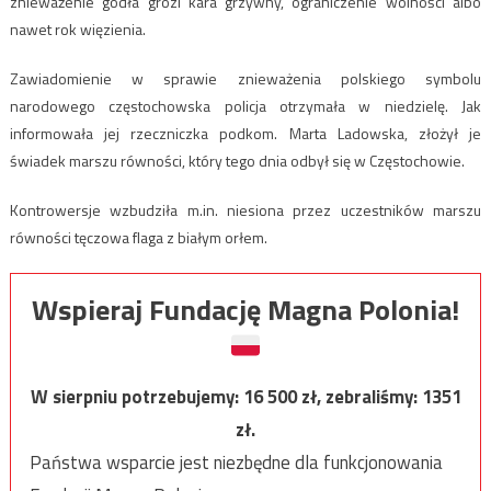
znieważenie godła grozi kara grzywny, ograniczenie wolności albo
nawet rok więzienia.
Zawiadomienie w sprawie znieważenia polskiego symbolu
narodowego częstochowska policja otrzymała w niedzielę. Jak
informowała jej rzeczniczka podkom. Marta Ladowska, złożył je
świadek marszu równości, który tego dnia odbył się w Częstochowie.
Kontrowersje wzbudziła m.in. niesiona przez uczestników marszu
równości tęczowa flaga z białym orłem.
Wspieraj Fundację Magna Polonia!
W sierpniu potrzebujemy:
16 500
zł, zebraliśmy:
1351
zł.
Państwa wsparcie jest niezbędne dla funkcjonowania