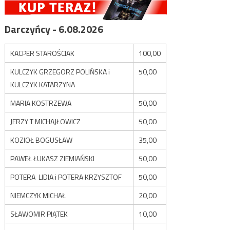
Darczyńcy - 6.08.2026
KACPER STAROŚCIAK
100,00
KULCZYK GRZEGORZ POLIŃSKA i
50,00
KULCZYK KATARZYNA
MARIA KOSTRZEWA
50,00
JERZY T MICHAJŁOWICZ
50,00
KOZIOŁ BOGUSŁAW
35,00
PAWEŁ ŁUKASZ ZIEMIAŃSKI
50,00
POTERA LIDIA i POTERA KRZYSZTOF
50,00
NIEMCZYK MICHAŁ
20,00
SŁAWOMIR PIĄTEK
10,00