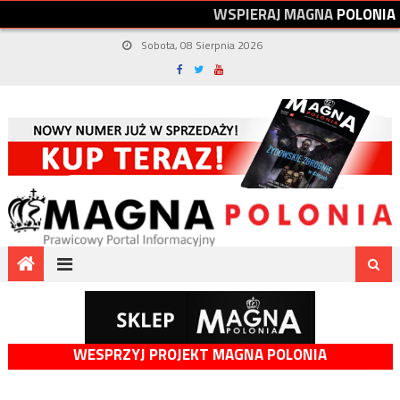
W
S
P
I
E
R
A
J
M
A
G
N
A
P
O
L
O
N
I
A
Sobota, 08 Sierpnia 2026
WESPRZYJ PROJEKT MAGNA POLONIA