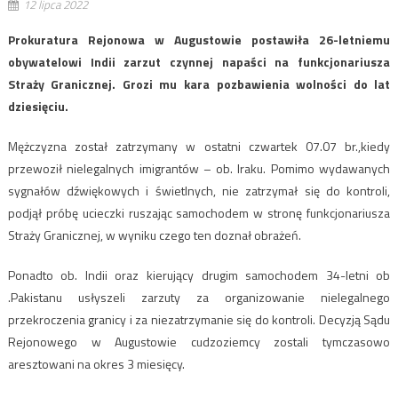
12 lipca 2022
Prokuratura Rejonowa w Augustowie postawiła 26-letniemu
obywatelowi Indii zarzut czynnej napaści na funkcjonariusza
Straży Granicznej. Grozi mu kara pozbawienia wolności do lat
dziesięciu.
Mężczyzna został zatrzymany w ostatni czwartek 07.07 br.,kiedy
przewoził nielegalnych imigrantów – ob. Iraku. Pomimo wydawanych
sygnałów dźwiękowych i świetlnych, nie zatrzymał się do kontroli,
podjął próbę ucieczki ruszając samochodem w stronę funkcjonariusza
Straży Granicznej, w wyniku czego ten doznał obrażeń.
Ponadto ob. Indii oraz kierujący drugim samochodem 34-letni ob
.Pakistanu usłyszeli zarzuty za organizowanie nielegalnego
przekroczenia granicy i za niezatrzymanie się do kontroli. Decyzją Sądu
Rejonowego w Augustowie cudzoziemcy zostali tymczasowo
aresztowani na okres 3 miesięcy.