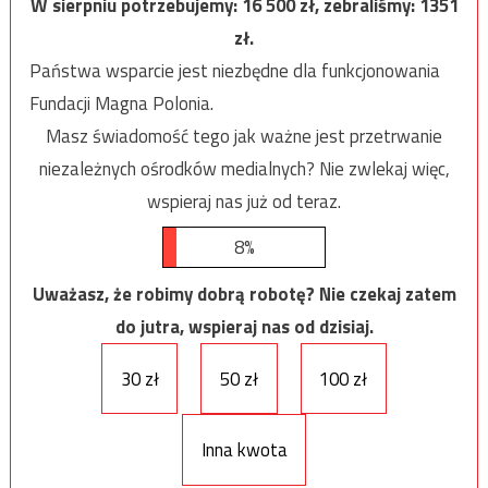
W sierpniu potrzebujemy:
16 500
zł, zebraliśmy:
1351
zł.
Państwa wsparcie jest niezbędne dla funkcjonowania
Fundacji Magna Polonia.
Masz świadomość tego jak ważne jest przetrwanie
niezależnych ośrodków medialnych? Nie zwlekaj więc,
wspieraj nas już od teraz.
8%
Uważasz, że robimy dobrą robotę? Nie czekaj zatem
do jutra, wspieraj nas od dzisiaj.
30 zł
50 zł
100 zł
Inna kwota