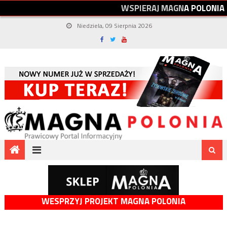
W
S
P
I
E
R
A
J
M
A
G
N
A
P
O
L
O
N
I
A
Niedziela, 09 Sierpnia 2026
WESPRZYJ PROJEKT MAGNA POLONIA