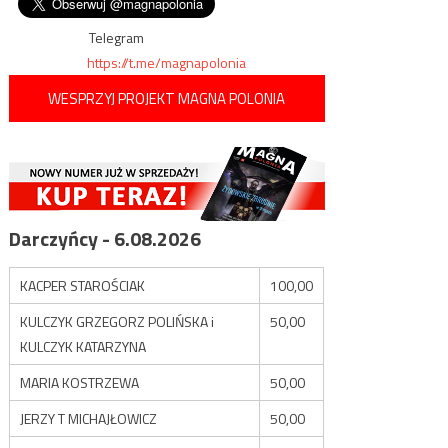
wpisu
Biden ​​będzie „szerzył
moralne zło i zagrażał
ludzkiemu życiu”
Telegram
https://t.me/magnapolonia
WESPRZYJ PROJEKT MAGNA POLONIA
Darczyńcy - 6.08.2026
KACPER STAROŚCIAK
100,00
KULCZYK GRZEGORZ POLIŃSKA i
50,00
KULCZYK KATARZYNA
MARIA KOSTRZEWA
50,00
JERZY T MICHAJŁOWICZ
50,00