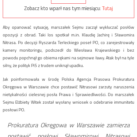
Zobacz kto wparł nas tym miesiącu:
Tutaj
Aby opanować sytuację, marszałek Sejmu zaczął wykluczać posłów
opozycji z obrad. Taki los spotkał m.in. Klaudię Jachirę i Sławomira
Nitrasa. Po decyzji Ryszarda Terleckiego poseł PO, co zarejestrowały
kamery monitoringu, podszedł do Wiesława Krajewskiego i bez
powodu popchnął go obiema rękami na sejmowe ławy. Atak był na tyle
silny, że polityk PiS z trudem uniknął upadku.
Jak poinformowała w środę Polska Agencja Prasowa Prokuratura
Okręgowa w Warszawie chce postawić Nitrasowi zarzuty naruszenia
nietykalności cielesnej posła Prawa i Sprawiedliwości. Do marszałek
Sejmu Elżbiety Witek został wysłany wniosek o odebranie immunitetu
posłowi PO.
Prokuratura Okręgowa w Warszawie zamierza
postawić posłowi Sławomirowi Nitrasowi