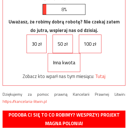
8%
Uważasz, że robimy dobrą robotę? Nie czekaj zatem
do jutra, wspieraj nas od dzisiaj.
30 zł
50 zł
100 zł
Inna kwota
Zobacz kto wparł nas tym miesiącu:
Tutaj
Dziękujemy za pomoc prawną Kancelarii Prawnej Litwin:
https://kancelaria-litwin.pl
PODOBA CI SIĘ TO CO ROBIMY? WESPRZYJ PROJEKT
MAGNA POLONIA!