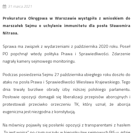
31 marca 2021
Prokuratura Okręgowa w Warszawie wystąpiła z wnioskiem do
marszałek Sejmu o uchylenie immunitetu dla posła Sławomira
Nitrasa.
Sprawa ma związek z wydarzeniami z października 2020 roku. Poseł
PO popchnął wtedy polityka Prawa i Sprawiedliwości. Zdarzenie
nagrały kamery sejmowego monitoringu.
Podczas posiedzenia Sejmu 27 października ubiegłego roku doszło do
ataku na posła Prawa i Sprawiedliwości Wiesława Krajewskiego. Tego
dnia trwały burzliwe obrady izby niższej polskiego parlamentu.
Posłowie opozycji domagali się liberalizacji przepisów aborcyjnych i
protestowali przeciwko orzeczeniu TK, który uznał, że aborcja
eugeniczna jest niezgodna z konstytucją.
Na mównicy pojawiły się posłanki opozycji z transparentami z hasłem
„To jest wojna”, po czym ruszyły w kierunku ław sejmowych PiS-u, gdzie