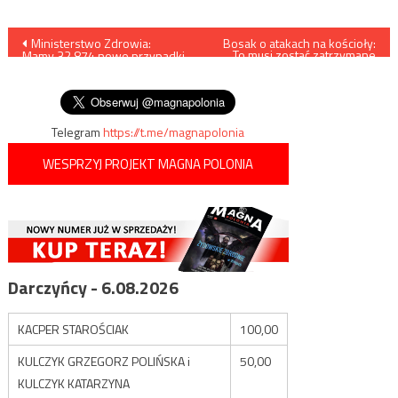
Nawigacja
Ministerstwo Zdrowia:
Bosak o atakach na kościoły:
To musi zostać zatrzymane
Mamy 32.874 nowe przypadki
przez zorganizowany naród
wpisu
zakażenia koronawirusem,
zmarły 653 osoby
Telegram
https://t.me/magnapolonia
WESPRZYJ PROJEKT MAGNA POLONIA
Darczyńcy - 6.08.2026
KACPER STAROŚCIAK
100,00
KULCZYK GRZEGORZ POLIŃSKA i
50,00
KULCZYK KATARZYNA