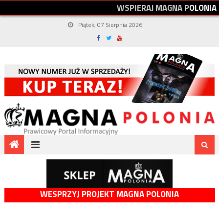
W
S
P
I
E
R
A
J
M
A
G
N
A
P
O
L
O
N
I
A
Piątek, 07 Sierpnia 2026
WESPRZYJ PROJEKT MAGNA POLONIA