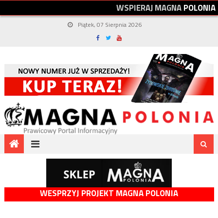
W
S
P
I
E
R
A
J
M
A
G
N
A
P
O
L
O
N
I
A
Piątek, 07 Sierpnia 2026
WESPRZYJ PROJEKT MAGNA POLONIA