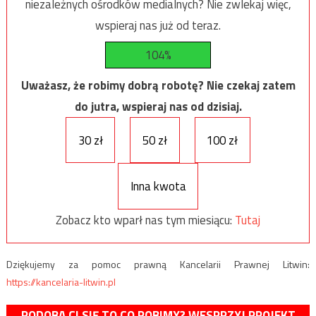
niezależnych ośrodków medialnych? Nie zwlekaj więc,
wspieraj nas już od teraz.
104%
Uważasz, że robimy dobrą robotę? Nie czekaj zatem
do jutra, wspieraj nas od dzisiaj.
30 zł
50 zł
100 zł
Inna kwota
Zobacz kto wparł nas tym miesiącu:
Tutaj
Dziękujemy za pomoc prawną Kancelarii Prawnej Litwin:
https://kancelaria-litwin.pl
PODOBA CI SIĘ TO CO ROBIMY? WESPRZYJ PROJEKT