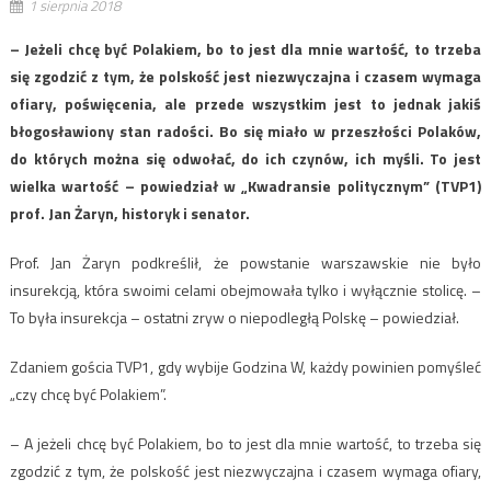
1 sierpnia 2018
– Jeżeli chcę być Polakiem, bo to jest dla mnie wartość, to trzeba
się zgodzić z tym, że polskość jest niezwyczajna i czasem wymaga
ofiary, poświęcenia, ale przede wszystkim jest to jednak jakiś
błogosławiony stan radości. Bo się miało w przeszłości Polaków,
do których można się odwołać, do ich czynów, ich myśli. To jest
wielka wartość – powiedział w „Kwadransie politycznym” (TVP1)
prof. Jan Żaryn, historyk i senator.
Prof. Jan Żaryn podkreślił, że powstanie warszawskie nie było
insurekcją, która swoimi celami obejmowała tylko i wyłącznie stolicę. –
To była insurekcja – ostatni zryw o niepodległą Polskę – powiedział.
Zdaniem gościa TVP1, gdy wybije Godzina W, każdy powinien pomyśleć
„czy chcę być Polakiem”.
– A jeżeli chcę być Polakiem, bo to jest dla mnie wartość, to trzeba się
zgodzić z tym, że polskość jest niezwyczajna i czasem wymaga ofiary,