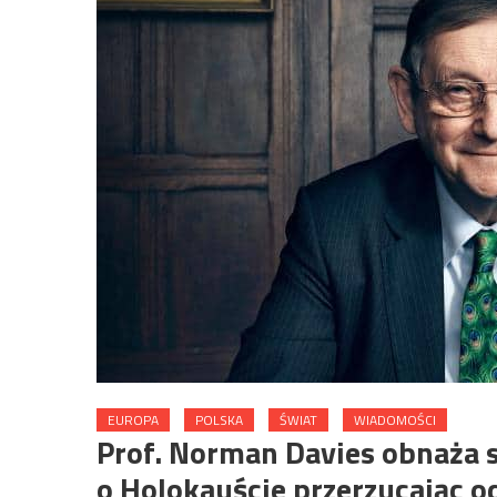
EUROPA
POLSKA
ŚWIAT
WIADOMOŚCI
Prof. Norman Davies obnaża sp
o Holokauście przerzucając 