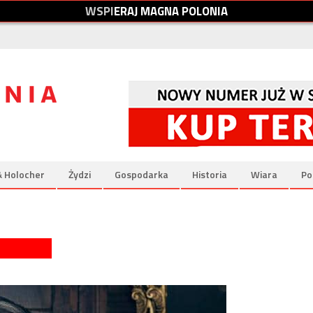
W
S
P
I
E
R
A
J
M
A
G
N
A
P
O
L
O
N
I
A
& Holocher
Żydzi
Gospodarka
Historia
Wiara
Po