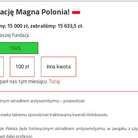
ację Magna Polonia!
my:
15 000
zł, zebraliśmy:
15 633,5
zł.
szej fundacji.
104%
100 zł
Inna kwota
parł nas tym miesiącu:
Tutaj
rycznym ośrodkiem antysemityzmu
– powiedział.
eciwko takiemu sposobowi traktowania kwestii Holokaustu.
 że Polska była historycznym ośrodkiem antysemityzmu, w związku z cz
ił dalej profesor.