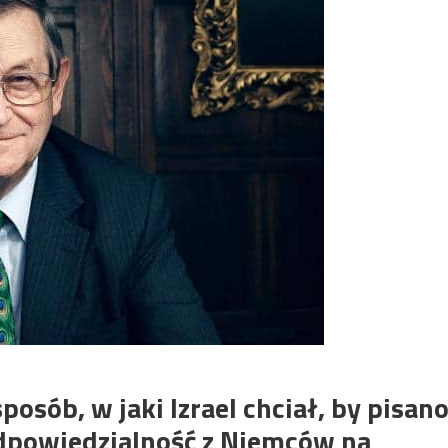
osób, w jaki Izrael chciał, by pisan
odpowiedzialność z Niemców na