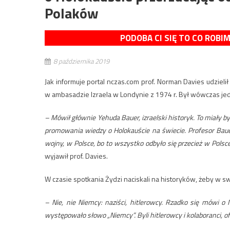
Polaków
PODOBA CI SIĘ TO CO ROBI
8 października 2019
Jak informuje portal nczas.com prof. Norman Davies udziel
w ambasadzie Izraela w Londynie z 1974 r. Był wówczas jed
– Mówił głównie Yehuda Bauer, izraelski historyk. To miały by
promowania wiedzy o Holokauście na świecie. Profesor Bauer
wojny, w Polsce, bo to wszystko odbyło się przecież w Polsce, 
wyjawił prof. Davies.
W czasie spotkania Żydzi naciskali na historyków, żeby w swo
– Nie, nie Niemcy: naziści, hitlerowcy. Rzadko się mówi 
występowało słowo „Niemcy”. Byli hitlerowcy i kolaboranci, ofiar