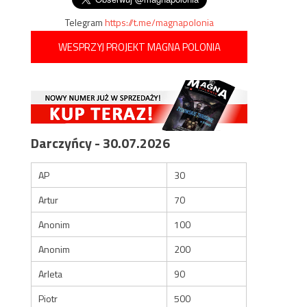
Telegram
https://t.me/magnapolonia
WESPRZYJ PROJEKT MAGNA POLONIA
Darczyńcy - 30.07.2026
AP
30
Artur
70
Anonim
100
Anonim
200
o
Arleta
90
Piotr
500