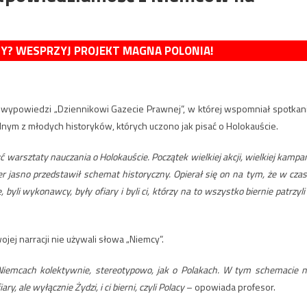
MY? WESPRZYJ PROJEKT MAGNA POLONIA!
ił wypowiedzi „Dziennikowi Gazecie Prawnej”, w której wspomniał spotkan
nym z młodych historyków, których uczono jak pisać o Holokauście.
ć warsztaty nauczania o Holokauście. Początek wielkiej akcji, wielkiej kampan
 jasno przedstawił schemat historyczny. Opierał się on na tym, że w czas
byli wykonawcy, były ofiary i byli ci, którzy na to wszystko biernie patrzyli
jej narracji nie używali słowa „Niemcy”.
o Niemcach kolektywnie, stereotypowo, jak o Polakach. W tym schemacie n
y, ale wyłącznie Żydzi, i ci bierni, czyli Polacy
– opowiada profesor.