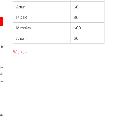
Artur
50
PIOTR
30
Mirosław
500
Anonim
50
ie
Więcej...
ii
ie
–
ie