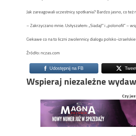
Jak zareagowali uczestnicy spotkania? Bardzo jasno, co też 
– Zakrzyczano mnie. Usłyszałem: „Siadaj!” i „polonofil” – w
Ciekawe co na to liczni zwolennicy dialogu polsko-izraelskie
Źródło: nczas.com
Udostępnij na FB
Twee
Wspieraj niezależne wydaw
Czy jes