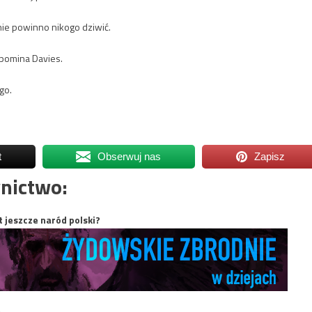
nie powinno nikogo dziwić.
spomina Davies.
go.
t
Obserwuj nas
Zapisz
nictwo:
t jeszcze naród polski?