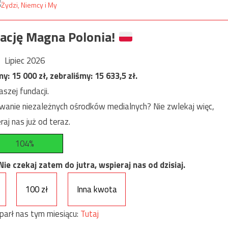
ację Magna Polonia!
Lipiec 2026
my:
15 000
zł, zebraliśmy:
15 633,5
zł.
szej fundacji.
anie niezależnych ośrodków medialnych? Nie zwlekaj więc,
raj nas już od teraz.
104%
e czekaj zatem do jutra, wspieraj nas od dzisiaj.
100 zł
Inna kwota
parł nas tym miesiącu:
Tutaj