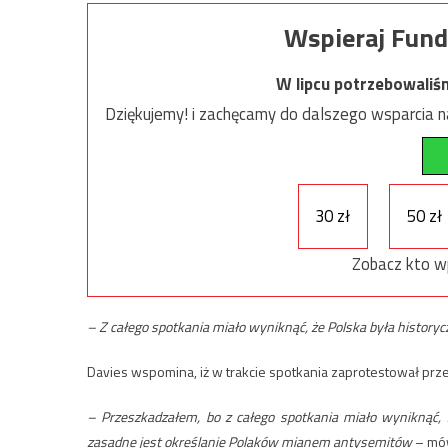
Wspieraj Fund
W lipcu potrzebowaliś
Dziękujemy! i zachęcamy do dalszego wsparcia na
30 zł
50 zł
Zobacz kto w
– Z całego spotkania miało wyniknąć, że Polska była histo
Davies wspomina, iż w trakcie spotkania zaprotestował prz
– Przeszkadzałem, bo z całego spotkania miało wyniknąć,
zasadne jest określanie Polaków mianem antysemitów
– mów