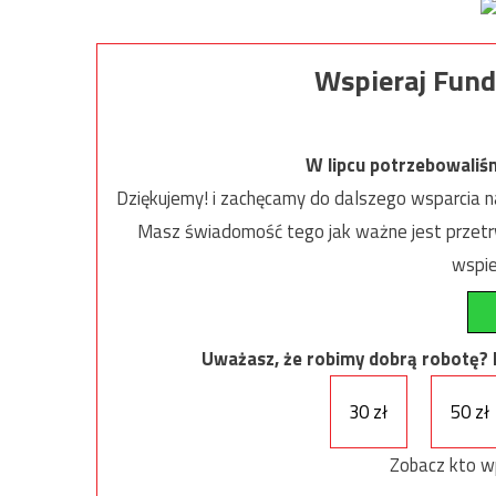
Wspieraj Fund
W lipcu potrzebowaliś
Dziękujemy! i zachęcamy do dalszego wsparcia na
Masz świadomość tego jak ważne jest przetrw
wspie
Uważasz, że robimy dobrą robotę? Ni
30 zł
50 zł
Zobacz kto w