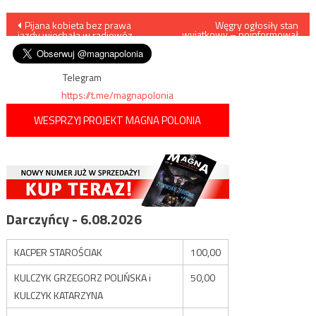
Nawigacja
Pijana kobieta bez prawa
Węgry ogłosiły stan
wyjątkowy – poinformował
jazdy wjechała w radiowóz
Viktor Orban w wystąpieniu
wpisu
opublikowanym na
facebooku
Telegram
https://t.me/magnapolonia
WESPRZYJ PROJEKT MAGNA POLONIA
Darczyńcy - 6.08.2026
KACPER STAROŚCIAK
100,00
KULCZYK GRZEGORZ POLIŃSKA i
50,00
KULCZYK KATARZYNA