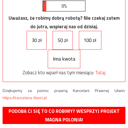
8%
Uważasz, że robimy dobrą robotę? Nie czekaj zatem
do jutra, wspieraj nas od dzisiaj.
30 zł
50 zł
100 zł
Inna kwota
Zobacz kto wparł nas tym miesiącu:
Tutaj
Dziękujemy za pomoc prawną Kancelarii Prawnej Litwin:
https://kancelaria-litwin.pl
PODOBA CI SIĘ TO CO ROBIMY? WESPRZYJ PROJEKT
MAGNA POLONIA!