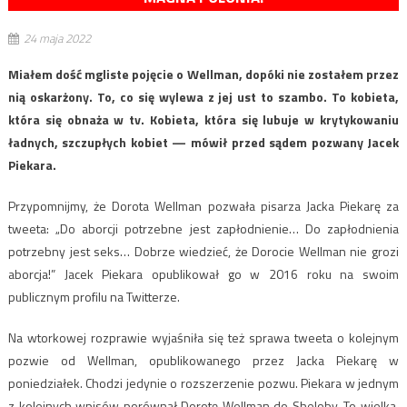
24 maja 2022
Miałem dość mgliste pojęcie o Wellman, dopóki nie zostałem przez
nią oskarżony. To, co się wylewa z jej ust to szambo. To kobieta,
która się obnaża w tv. Kobieta, która się lubuje w krytykowaniu
ładnych, szczupłych kobiet — mówił przed sądem pozwany Jacek
Piekara.
Przypomnijmy, że Dorota Wellman pozwała pisarza Jacka Piekarę za
tweeta: „Do aborcji potrzebne jest zapłodnienie… Do zapłodnienia
potrzebny jest seks… Dobrze wiedzieć, że Dorocie Wellman nie grozi
aborcja!” Jacek Piekara opublikował go w 2016 roku na swoim
publicznym profilu na Twitterze.
Na wtorkowej rozprawie wyjaśniła się też sprawa tweeta o kolejnym
pozwie od Wellman, opublikowanego przez Jacka Piekarę w
poniedziałek. Chodzi jedynie o rozszerzenie pozwu. Piekara w jednym
z kolejnych wpisów porównał Dorotę Wellman do Sheloby. To wielka,