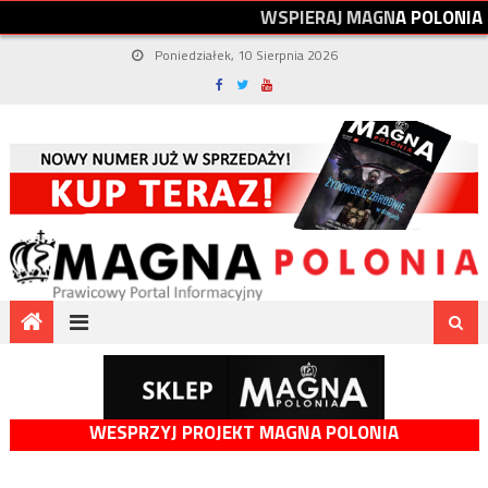
W
S
P
I
E
R
A
J
M
A
G
N
A
P
O
L
O
N
I
A
Poniedziałek, 10 Sierpnia 2026
WESPRZYJ PROJEKT MAGNA POLONIA