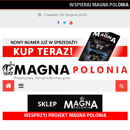
W
S
P
I
E
R
A
J
M
A
G
N
A
P
O
L
O
N
I
A
Czwartek, 06 Sierpnia 2026
WESPRZYJ PROJEKT MAGNA POLONIA