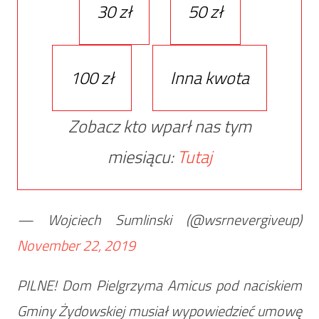
30 zł
50 zł
100 zł
Inna kwota
Zobacz kto wparł nas tym
miesiącu:
Tutaj
— Wojciech Sumlinski (@wsrnevergiveup)
November 22, 2019
PILNE! Dom Pielgrzyma Amicus pod naciskiem
Gminy Żydowskiej musiał wypowiedzieć umowę