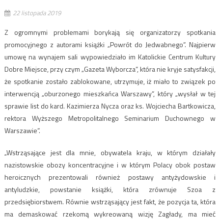
22 listopada 2019
Z ogromnymi problemami borykają się organizatorzy spotkania
promocyjnego z autorami książki „Powrót do Jedwabnego”. Najpierw
umowę na wynajem sali wypowiedziało im Katolickie Centrum Kultury
Dobre Miejsce, przy czym „Gazeta Wyborcza”, która nie kryje satysfakcji,
że spotkanie zostało zablokowane, utrzymuje, iż miało to związek po
interwencją „oburzonego mieszkańca Warszawy”, który „wysłał w tej
sprawie list do kard. Kazimierza Nycza oraz ks. Wojciecha Bartkowicza,
rektora Wyższego Metropolitalnego Seminarium Duchownego w
Warszawie”.
„Wstrząsające jest dla mnie, obywatela kraju, w którym działały
nazistowskie obozy koncentracyjne i w którym Polacy obok postaw
heroicznych prezentowali również postawy antyżydowskie i
antyludzkie, powstanie książki, która zrównuje Szoa z
przedsiębiorstwem. Równie wstrząsający jest fakt, że pozycja ta, która
ma demaskować rzekomą wykreowaną wizję Zagłady, ma mieć