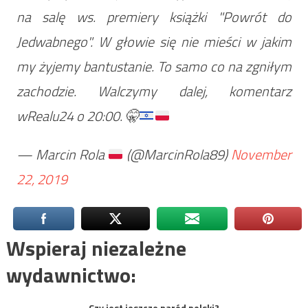
na salę ws. premiery książki "Powrót do
Jedwabnego". W głowie się nie mieści w jakim
my żyjemy bantustanie. To samo co na zgniłym
zachodzie. Walczymy dalej, komentarz
wRealu24 o 20:00.
🤫
— Marcin Rola
(@MarcinRola89)
November
22, 2019
Wspieraj niezależne
wydawnictwo:
Czy jest jeszcze naród polski?