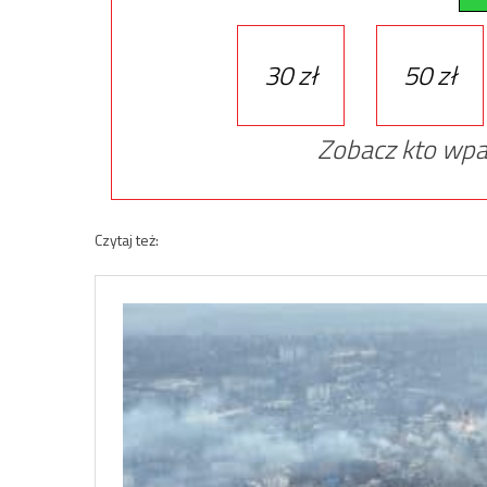
30 zł
50 zł
Zobacz kto wpa
Czytaj też: