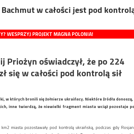
 Bachmut w całości jest pod kontrol
MY? WESPRZYJ PROJEKT MAGNA POLONIA!
j Priożyn oświadczył, że po 224
 się w całości pod kontrolą sił
, w których bronili się żołnierze ukraińscy. Niektóre źródła donoszą, 
kich, inne twierdzą, że niewielki fragment miasta wciąż pozostaje p
6 km2 miasta pozostawały pod kontrolą ukraińską, podczas gdy Rosjan