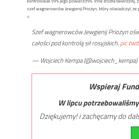
kontrolowali 99% jego powierzchni. Inne źródła twierdziły, że
szef wagnerowców Jewgienij Priożyn, który oświadczył, że po
<
Szef wagnerowców Jewgienij Priożyn oświ
całości pod kontrolą sił rosyjskich.
pic.tw
— Wojciech Kempa (@wojciech_kempa)
Wspieraj Fund
W lipcu potrzebowaliśmy
Dziękujemy! i zachęcamy do dals