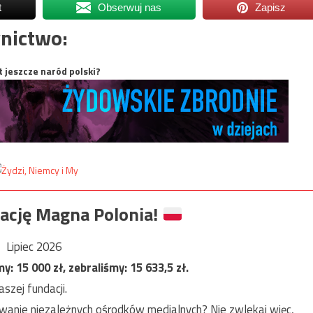
t
Obserwuj nas
Zapisz
nictwo:
t jeszcze naród polski?
ację Magna Polonia!
Lipiec 2026
my:
15 000
zł, zebraliśmy:
15 633,5
zł.
szej fundacji.
anie niezależnych ośrodków medialnych? Nie zwlekaj więc,