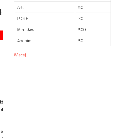
ą
Artur
50
PIOTR
30
Mirosław
500
Anonim
50
Więcej...
iż
od
ie