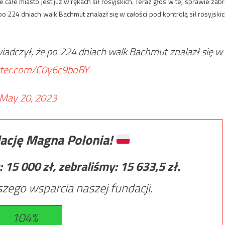
 całe miasto jest już w rękach sił rosyjskich. Teraz głos w tej sprawie zabr
 224 dniach walk Bachmut znalazł się w całości pod kontrolą sił rosyjskic
adczył, że po 224 dniach walk Bachmut znalazł się w
itter.com/C0y6c9boBY
May 20, 2023
ację Magna Polonia!
:
15 000
zł, zebraliśmy:
15 633,5
zł.
zego wsparcia naszej fundacji.
104%