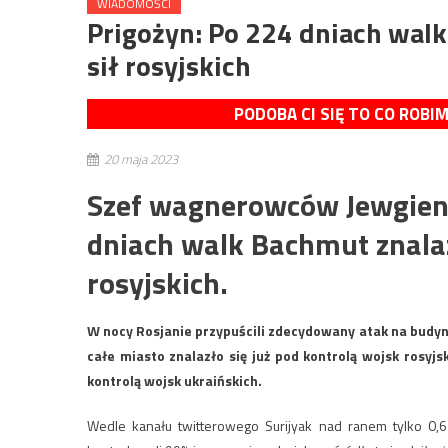
WIADOMOŚCI
Prigożyn: Po 224 dniach walk
sił rosyjskich
PODOBA CI SIĘ TO CO ROBI
20 maja 2023
Szef wagnerowców Jewgieni
dniach walk Bachmut znalazł
rosyjskich.
W nocy Rosjanie przypuścili zdecydowany atak na budynki
całe miasto znalazło się już pod kontrolą wojsk rosyjs
kontrolą wojsk ukraińskich.
Wedle kanału twitterowego Surijyak nad ranem tylko 0,