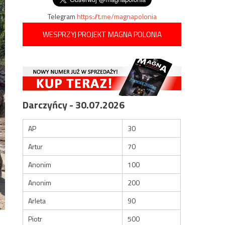
Telegram
https://t.me/magnapolonia
WESPRZYJ PROJEKT MAGNA POLONIA
Darczyńcy - 30.07.2026
AP
30
Artur
70
Anonim
100
Anonim
200
Arleta
90
Piotr
500