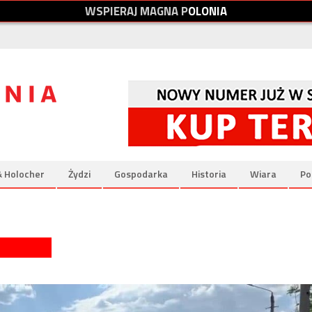
W
S
P
I
E
R
A
J
M
A
G
N
A
P
O
L
O
N
I
A
& Holocher
Żydzi
Gospodarka
Historia
Wiara
Po