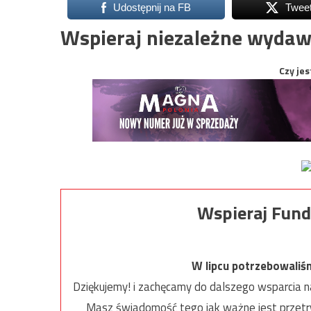
Udostępnij na FB
Twee
Wspieraj niezależne wydaw
Czy jes
Wspieraj Fund
W lipcu potrzebowaliś
Dziękujemy! i zachęcamy do dalszego wsparcia na
Masz świadomość tego jak ważne jest przetrw