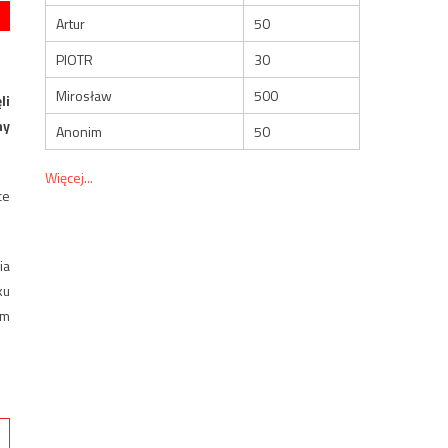
Artur
50
PIOTR
30
Mirosław
500
li
ny
Anonim
50
Więcej...
ce
ia
ku
ym