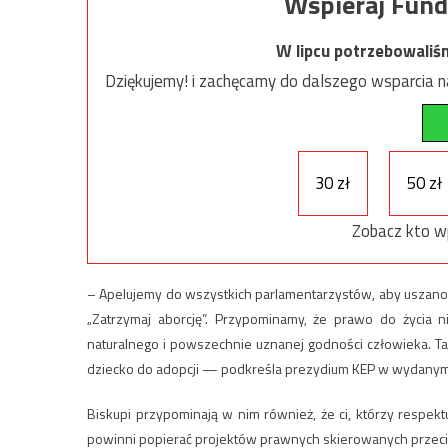
Wspieraj Fund
W lipcu potrzebowaliś
Dziękujemy! i zachęcamy do dalszego wsparcia na
30 zł
50 zł
Zobacz kto w
– Apelujemy do wszystkich parlamentarzystów, aby uszanowa
„Zatrzymaj aborcję”. Przypominamy, że prawo do życia ni
naturalnego i powszechnie uznanej godności człowieka. Ta
dziecko do adopcji — podkreśla prezydium KEP w wydanym
Biskupi przypominają w nim również, że ci, którzy respek
powinni popierać projektów prawnych skierowanych przeciw