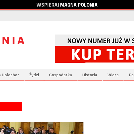
W
S
P
I
E
R
A
J
M
A
G
N
A
P
O
L
O
N
I
A
& Holocher
Żydzi
Gospodarka
Historia
Wiara
Po