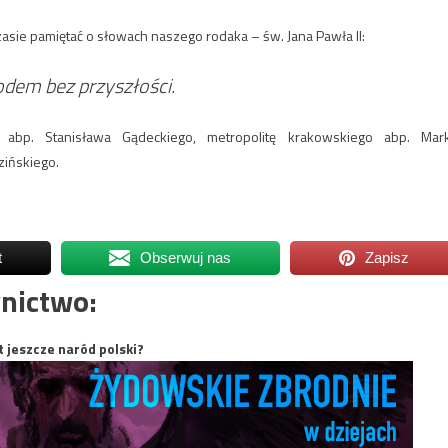
sie pamiętać o słowach naszego rodaka – św. Jana Pawła II:
rodem bez przyszłości.
abp. Stanisława Gądeckiego, metropolitę krakowskiego abp. Mar
zińskiego.
t
Obserwuj nas
Zapisz
nictwo:
t jeszcze naród polski?