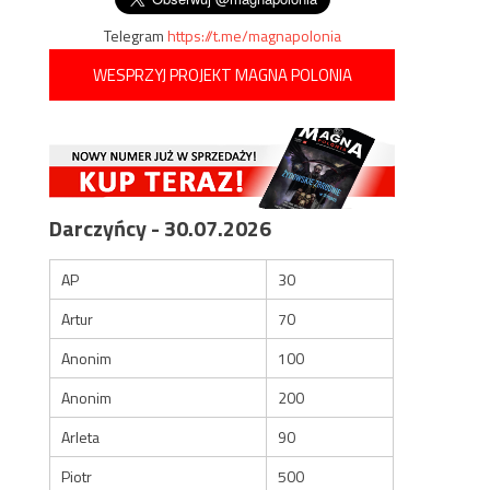
Telegram
https://t.me/magnapolonia
WESPRZYJ PROJEKT MAGNA POLONIA
Darczyńcy - 30.07.2026
AP
30
Artur
70
Anonim
100
Anonim
200
Arleta
90
Piotr
500