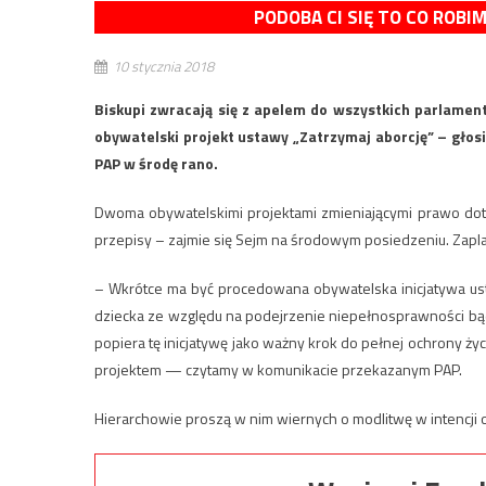
PODOBA CI SIĘ TO CO ROBI
10 stycznia 2018
Biskupi zwracają się z apelem do wszystkich parlament
obywatelski projekt ustawy „Zatrzymaj aborcję” – głos
PAP w środę rano.
Dwoma obywatelskimi projektami zmieniającymi prawo dotycz
przepisy – zajmie się Sejm na środowym posiedzeniu. Zap
– Wkrótce ma być procedowana obywatelska inicjatywa usta
dziecka ze względu na podejrzenie niepełnosprawności bąd
popiera tę inicjatywę jako ważny krok do pełnej ochrony życi
projektem — czytamy w komunikacie przekazanym PAP.
Hierarchowie proszą w nim wiernych o modlitwę w intencji 