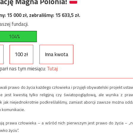
ację Magna Polonia!
my:
15 000
zł, zebraliśmy:
15 633,5
zł.
szej fundacji.
104%
100 zł
Inna kwota
parł nas tym miesiącu:
Tutaj
li prawo do życia każdego człowieka i przyjęli obywatelski projekt usta
e jest kwestią tylko religijną czy światopoglądową, ale wynika z pra
k jak niejednokrotnie podkreślaliśmy, zamiast aborcji zawsze można odd
 komunikacie.
tują prawa człowieka – a wśród nich pierwszym jest prawo do życia – „n
ko życiu”.