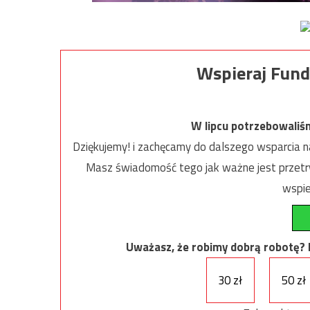
Wspieraj Fund
W lipcu potrzebowaliś
Dziękujemy! i zachęcamy do dalszego wsparcia na
Masz świadomość tego jak ważne jest przetrw
wspie
Uważasz, że robimy dobrą robotę? Ni
30 zł
50 zł