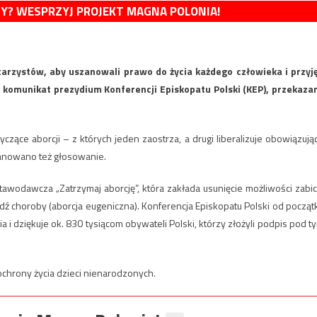
MY? WESPRZYJ PROJEKT MAGNA POLONIA!
arzystów, aby uszanowali prawo do życia każdego człowieka i przyję
i komunikat prezydium Konferencji Episkopatu Polski (KEP), przekaza
ące aborcji – z których jeden zaostrza, a drugi liberalizuje obowiązują
lanowano też głosowanie.
wodawcza „Zatrzymaj aborcję”, która zakłada usunięcie możliwości zabic
ź choroby (aborcja eugeniczna). Konferencja Episkopatu Polski od począt
a i dziękuje ok. 830 tysiącom obywateli Polski, którzy złożyli podpis pod t
ochrony życia dzieci nienarodzonych.