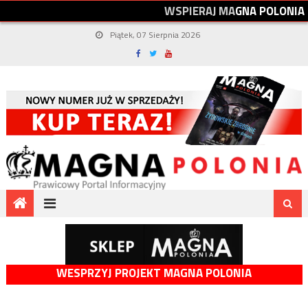
W
S
P
I
E
R
A
J
M
A
G
N
A
P
O
L
O
N
I
A
Piątek, 07 Sierpnia 2026
WESPRZYJ PROJEKT MAGNA POLONIA