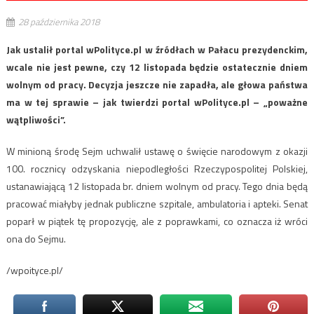
28 października 2018
Jak ustalił portal wPolityce.pl w źródłach w Pałacu prezydenckim,
wcale nie jest pewne, czy 12 listopada będzie ostatecznie dniem
wolnym od pracy. Decyzja jeszcze nie zapadła, ale głowa państwa
ma w tej sprawie – jak twierdzi portal wPolityce.pl – „poważne
wątpliwości”.
W minioną środę Sejm uchwalił ustawę o święcie narodowym z okazji
100. rocznicy odzyskania niepodległości Rzeczypospolitej Polskiej,
ustanawiającą 12 listopada br. dniem wolnym od pracy. Tego dnia będą
pracować miałyby jednak publiczne szpitale, ambulatoria i apteki. Senat
poparł w piątek tę propozycję, ale z poprawkami, co oznacza iż wróci
ona do Sejmu.
/wpoityce.pl/