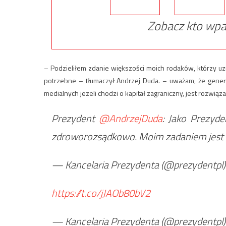
Zobacz kto wpa
– Podzieliłem zdanie większości moich rodaków, którzy uzna
potrzebne – tłumaczył Andrzej Duda. – uważam, że genera
medialnych jezeli chodzi o kapitał zagraniczny, jest rozwi
Prezydent
@AndrzejDuda
: Jako Prezyd
zdroworozsądkowo. Moim zadaniem jest dz
— Kancelaria Prezydenta (@prezydentpl
https://t.co/jJAOb80bV2
— Kancelaria Prezydenta (@prezydentpl