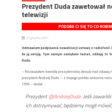
Prezydent Duda zawetował now
telewizji
PODOBA CI SIĘ TO CO ROBI
27 grudnia 2021
Odmawiam podpisania nowelizacji ustawy o radiofonii i 
że ją vetuję. Tym samym zamykam temat, oddaję to S
Duda.
– Rozważałem kwestię prezydenckiej decyzji nad ustawą now
prezydent Andrzej Duda. – z mojego punktu widzenia niezw
1995 – dodał.
Prezydent
@AndrzejDuda
: Jeśli zawarl
ich dotrzymywać, będziemy mogli mówić