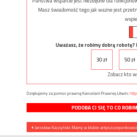
Państwa wsparcie jest niezbędne dla funkcjonow
Masz świadomość tego jak ważne jest przetrw
wspie
Uważasz, że robimy dobrą robotę? Ni
30 zł
50 zł
Zobacz kto w
Dziękujemy za pomoc prawną Kancelarii Prawnej Litwin:
http
PODOBA CI SIĘ TO CO ROBI
Nawigacja
Jarosław Kaczyński: Mamy w klubie antyszczeponkow