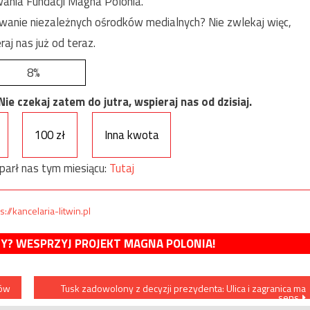
ania Fundacji Magna Polonia.
anie niezależnych ośrodków medialnych? Nie zwlekaj więc,
raj nas już od teraz.
8%
e czekaj zatem do jutra, wspieraj nas od dzisiaj.
100 zł
Inna kwota
parł nas tym miesiącu:
Tutaj
s://kancelaria-litwin.pl
MY? WESPRZYJ PROJEKT MAGNA POLONIA!
ców
Tusk zadowolony z decyzji prezydenta: Ulica i zagranica ma
sens