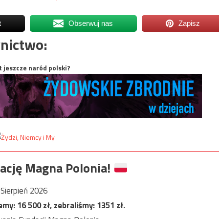
t
Obserwuj nas
Zapisz
nictwo:
t jeszcze naród polski?
ację Magna Polonia!
Sierpień 2026
jemy:
16 500
zł, zebraliśmy:
1351
zł.