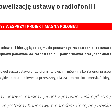
elizację ustawy o radiofonii i
MY? WESPRZYJ PROJEKT MAGNA POLONIA!
telewizii i kieruję ją do Sejmu do ponownego rozpatrzenia. To oznacz
ejmowi ponownie do rozpatrzenia – poinformował prezydent Andrz
elizującą ustawę o radiofonii i telewizji – mówił na konferencji prasow
ykle istotna jest kwestia przestrzegania traktatu polsko-amerykańskiego
iśmy umowę, musimy jej dotrzymywać. Jeśli będziemy
, że jesteśmy honorowym narodem. Chcę, aby Polska