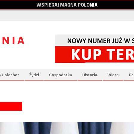
W
S
P
I
E
R
A
J
M
A
G
N
A
P
O
L
O
N
I
A
& Holocher
Żydzi
Gospodarka
Historia
Wiara
Po