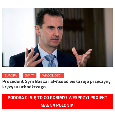
EUROPA
ŚWIAT
WIADOMOŚCI
Prezydent Syrii Baszar al-Assad wskazuje przyczyny
kryzysu uchodźczego
PODOBA CI SIĘ TO CO ROBIMY? WESPRZYJ PROJEKT
MAGNA POLONIA!