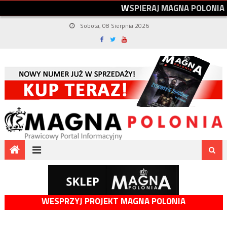
W
S
P
I
E
R
A
J
M
A
G
N
A
P
O
L
O
N
I
A
Sobota, 08 Sierpnia 2026
WESPRZYJ PROJEKT MAGNA POLONIA