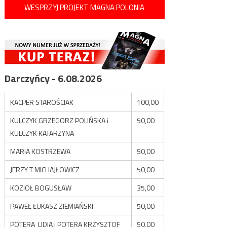
WESPRZYJ PROJEKT MAGNA POLONIA
Darczyńcy - 6.08.2026
KACPER STAROŚCIAK
100,00
KULCZYK GRZEGORZ POLIŃSKA i
50,00
KULCZYK KATARZYNA
MARIA KOSTRZEWA
50,00
JERZY T MICHAJŁOWICZ
50,00
KOZIOŁ BOGUSŁAW
35,00
PAWEŁ ŁUKASZ ZIEMIAŃSKI
50,00
POTERA LIDIA i POTERA KRZYSZTOF
50,00