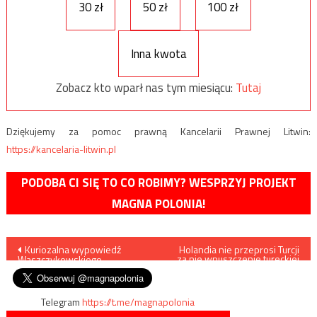
30 zł
50 zł
100 zł
Inna kwota
Zobacz kto wparł nas tym miesiącu:
Tutaj
Dziękujemy za pomoc prawną Kancelarii Prawnej Litwin:
https://kancelaria-litwin.pl
PODOBA CI SIĘ TO CO ROBIMY? WESPRZYJ PROJEKT
MAGNA POLONIA!
Nawigacja
Kuriozalna wypowiedź
Holandia nie przeprosi Turcji
za nie wpuszczenie tureckiej
Waszczykowskiego
minister
wpisu
Telegram
https://t.me/magnapolonia