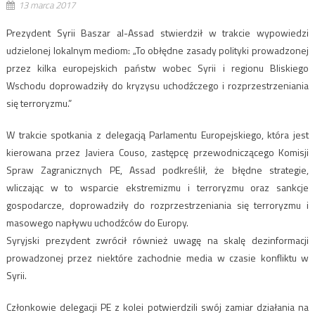
13 marca 2017
Prezydent Syrii Baszar al-Assad stwierdził w trakcie wypowiedzi
udzielonej lokalnym mediom: „To obłędne zasady polityki prowadzonej
przez kilka europejskich państw wobec Syrii i regionu Bliskiego
Wschodu doprowadziły do ​​kryzysu uchodźczego i rozprzestrzeniania
się terroryzmu.”
W trakcie spotkania z delegacją Parlamentu Europejskiego, która jest
kierowana przez Javiera Couso, zastępcę przewodniczącego Komisji
Spraw Zagranicznych PE, Assad podkreślił, że błędne strategie,
wliczając w to wsparcie ekstremizmu i terroryzmu oraz sankcje
gospodarcze, doprowadziły do rozprzestrzeniania się terroryzmu i
masowego napływu uchodźców do Europy.
Syryjski prezydent zwrócił również uwagę na skalę dezinformacji
prowadzonej przez niektóre zachodnie media w czasie konfliktu w
Syrii.
Członkowie delegacji PE z kolei potwierdzili swój zamiar działania na