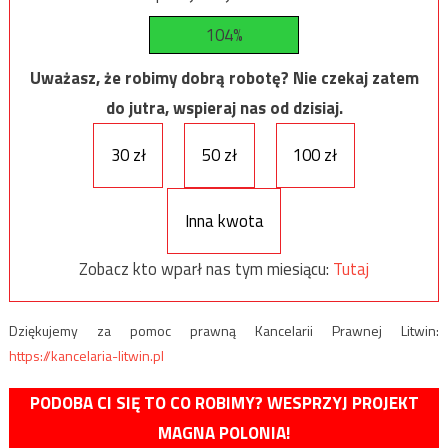
104%
Uważasz, że robimy dobrą robotę? Nie czekaj zatem
do jutra, wspieraj nas od dzisiaj.
30 zł
50 zł
100 zł
Inna kwota
Zobacz kto wparł nas tym miesiącu:
Tutaj
Dziękujemy za pomoc prawną Kancelarii Prawnej Litwin:
https://kancelaria-litwin.pl
PODOBA CI SIĘ TO CO ROBIMY? WESPRZYJ PROJEKT
MAGNA POLONIA!