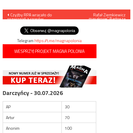
Nawigacja
Czyżby RPA wracało do
Rafał Ziemkiewicz
„masakruje” Bartosza
rozwiązań z czasów
Węglarczyka
wpisu
aparthaidu?
Telegram
https://t.me/magnapolonia
WESPRZYJ PROJEKT MAGNA POLONIA
Darczyńcy - 30.07.2026
AP
30
Artur
70
Anonim
100