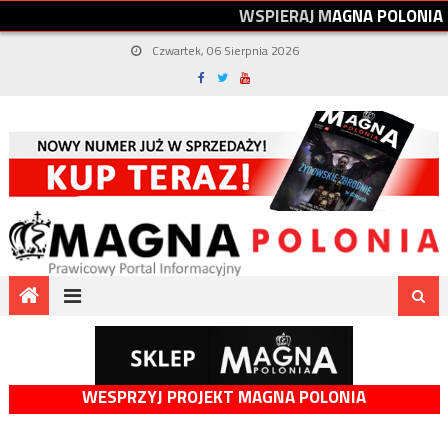
W
S
P
I
E
R
A
J
M
A
G
N
A
P
O
L
O
N
I
A
Czwartek, 06 Sierpnia 2026
WESPRZYJ PROJEKT MAGNA POLONIA