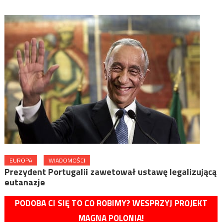
EUROPA
WIADOMOŚCI
Prezydent Portugalii zawetował ustawę legalizującą
eutanazje
PODOBA CI SIĘ TO CO ROBIMY? WESPRZYJ PROJEKT
MAGNA POLONIA!