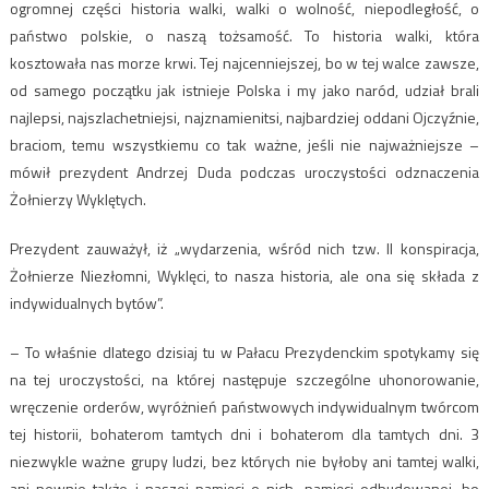
ogromnej części historia walki, walki o wolność, niepodległość, o
państwo polskie, o naszą tożsamość. To historia walki, która
kosztowała nas morze krwi. Tej najcenniejszej, bo w tej walce zawsze,
od samego początku jak istnieje Polska i my jako naród, udział brali
najlepsi, najszlachetniejsi, najznamienitsi, najbardziej oddani Ojczyźnie,
braciom, temu wszystkiemu co tak ważne, jeśli nie najważniejsze –
mówił prezydent Andrzej Duda podczas uroczystości odznaczenia
Żołnierzy Wyklętych.
Prezydent zauważył, iż „wydarzenia, wśród nich tzw. II konspiracja,
Żołnierze Niezłomni, Wyklęci, to nasza historia, ale ona się składa z
indywidualnych bytów”.
– To właśnie dlatego dzisiaj tu w Pałacu Prezydenckim spotykamy się
na tej uroczystości, na której następuje szczególne uhonorowanie,
wręczenie orderów, wyróżnień państwowych indywidualnym twórcom
tej historii, bohaterom tamtych dni i bohaterom dla tamtych dni. 3
niezwykle ważne grupy ludzi, bez których nie byłoby ani tamtej walki,
ani pewnie także i naszej pamięci o nich, pamięci odbudowanej, bo