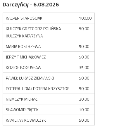
Darczyńcy - 6.08.2026
KACPER STAROŚCIAK
100,00
KULCZYK GRZEGORZ POLIŃSKA i
50,00
KULCZYK KATARZYNA
MARIA KOSTRZEWA
50,00
JERZY T MICHAJŁOWICZ
50,00
KOZIOŁ BOGUSŁAW
35,00
PAWEŁ ŁUKASZ ZIEMIAŃSKI
50,00
POTERA LIDIA i POTERA KRZYSZTOF
50,00
NIEMCZYK MICHAŁ
20,00
SŁAWOMIR PIĄTEK
10,00
KAMIL JAN KOWALCZYK
50,00