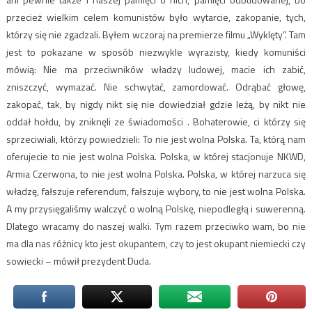
przecież wielkim celem komunistów było wytarcie, zakopanie, tych,
którzy się nie zgadzali. Byłem wczoraj na premierze filmu „Wyklęty”. Tam
jest to pokazane w sposób niezwykle wyrazisty, kiedy komuniści
mówią: Nie ma przeciwników władzy ludowej, macie ich zabić,
zniszczyć, wymazać. Nie schwytać, zamordować. Odrąbać głowę,
zakopać, tak, by nigdy nikt się nie dowiedział gdzie leżą, by nikt nie
oddał hołdu, by zniknęli ze świadomości . Bohaterowie, ci którzy się
sprzeciwiali, którzy powiedzieli: To nie jest wolna Polska. Ta, którą nam
oferujecie to nie jest wolna Polska. Polska, w której stacjonuje NKWD,
Armia Czerwona, to nie jest wolna Polska. Polska, w której narzuca się
władzę, fałszuje referendum, fałszuje wybory, to nie jest wolna Polska.
A my przysięgaliśmy walczyć o wolną Polskę, niepodległą i suwerenną.
Dlatego wracamy do naszej walki. Tym razem przeciwko wam, bo nie
ma dla nas różnicy kto jest okupantem, czy to jest okupant niemiecki czy
sowiecki – mówił prezydent Duda.