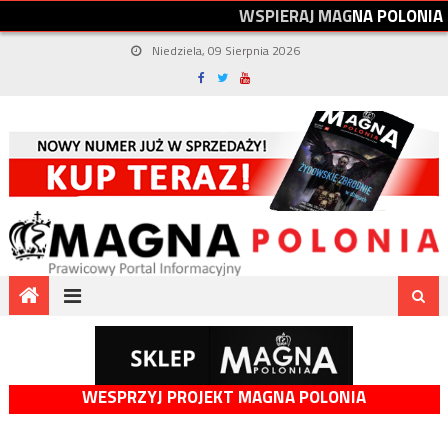
W
S
P
I
E
R
A
J
M
A
G
N
A
P
O
L
O
N
I
A
Niedziela, 09 Sierpnia 2026
WESPRZYJ PROJEKT MAGNA POLONIA