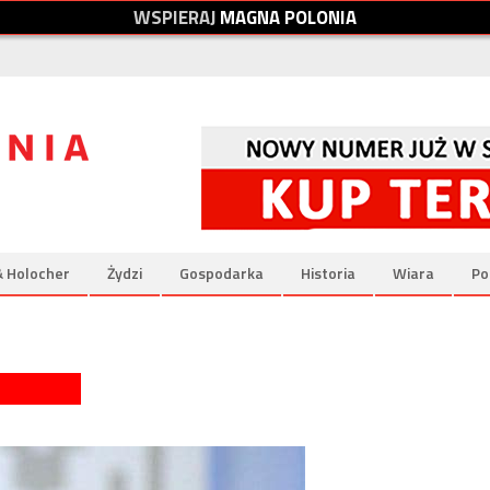
W
S
P
I
E
R
A
J
M
A
G
N
A
P
O
L
O
N
I
A
& Holocher
Żydzi
Gospodarka
Historia
Wiara
Po