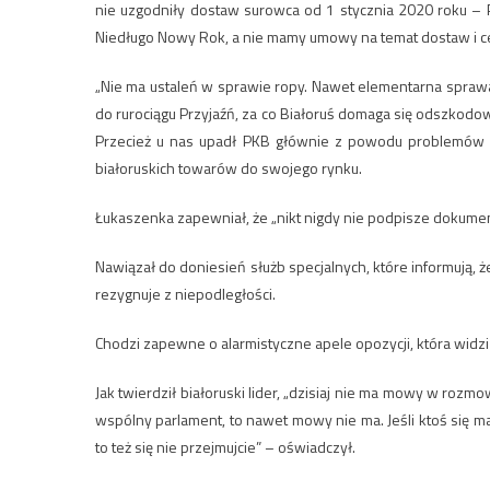
nie uzgodniły dostaw surowca od 1 stycznia 2020 roku – P
Niedługo Nowy Rok, a nie mamy umowy na temat dostaw i ce
„Nie ma ustaleń w sprawie ropy. Nawet elementarna sprawa 
do rurociągu Przyjaźń, za co Białoruś domaga się odszkodowa
Przecież u nas upadł PKB głównie z powodu problemów z
białoruskich towarów do swojego rynku.
Łukaszenka zapewniał, że „nikt nigdy nie podpisze dokument
Nawiązał do doniesień służb specjalnych, które informują, ż
rezygnuje z niepodległości.
Chodzi zapewne o alarmistyczne apele opozycji, która wid
Jak twierdził białoruski lider, „dzisiaj nie ma mowy w rozmowac
wspólny parlament, to nawet mowy nie ma. Jeśli ktoś się m
to też się nie przejmujcie” – oświadczył.