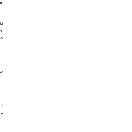
u.
ła
o.
ęp
by
ie
 –