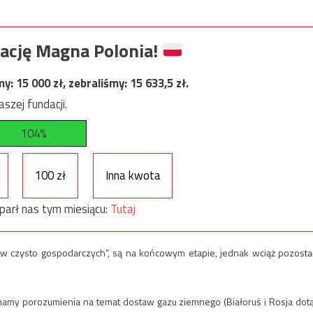
ację Magna Polonia!
my:
15 000
zł, zebraliśmy:
15 633,5
zł.
szej fundacji.
104%
100 zł
Inna kwota
parł nas tym miesiącu:
Tutaj
raw czysto gospodarczych”, są na końcowym etapie, jednak wciąż pozosta
ie mamy porozumienia na temat dostaw gazu ziemnego (Białoruś i Rosja dot