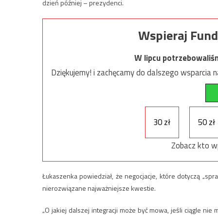
dzień później – prezydenci.
Wspieraj Fund
W lipcu potrzebowaliś
Dziękujemy! i zachęcamy do dalszego wsparcia na
30 zł
50 zł
Zobacz kto w
Łukaszenka powiedział, że negocjacje, które dotyczą „sp
nierozwiązane najważniejsze kwestie.
„O jakiej dalszej integracji może być mowa, jeśli ciągle n