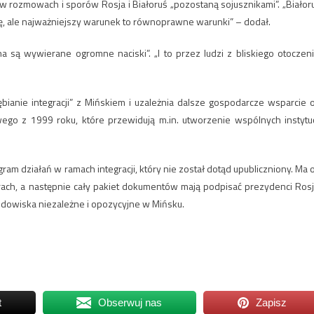
w rozmowach i sporów Rosja i Białoruś „pozostaną sojusznikami”. „Białor
ę, ale najważniejszy warunek to równoprawne warunki” – dodał.
a są wywierane ogromne naciski”. „I to przez ludzi z bliskiego otoczeni
ianie integracji” z Mińskiem i uzależnia dalsze gospodarcze wsparcie 
go z 1999 roku, które przewidują m.in. utworzenie wspólnych instytuc
m działań w ramach integracji, który nie został dotąd upubliczniony. Ma 
ch, a następnie cały pakiet dokumentów mają podpisać prezydenci Rosji
rodowiska niezależne i opozycyjne w Mińsku.
t
Obserwuj nas
Zapisz