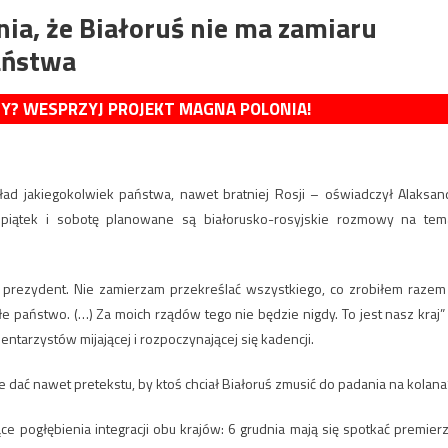
ia, że Białoruś nie ma zamiaru
aństwa
MY? WESPRZYJ PROJEKT MAGNA POLONIA!
ad jakiegokolwiek państwa, nawet bratniej Rosji – oświadczył Alaksan
piątek i sobotę planowane są białorusko-rosyjskie rozmowy na tem
ko prezydent. Nie zamierzam przekreślać wszystkiego, co zrobiłem razem
państwo. (…) Za moich rządów tego nie będzie nigdy. To jest nasz kraj”
ntarzystów mijającej i rozpoczynającej się kadencji.
e dać nawet pretekstu, by ktoś chciał Białoruś zmusić do padania na kolana”
e pogłębienia integracji obu krajów: 6 grudnia mają się spotkać premierz