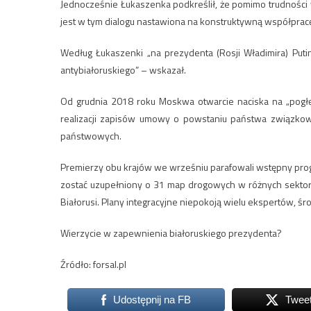
Jednocześnie Łukaszenka podkreślił, że pomimo trudności 
jest w tym dialogu nastawiona na konstruktywną współprac
Według Łukaszenki „na prezydenta (Rosji Władimira) Putin
antybiałoruskiego” – wskazał.
Od grudnia 2018 roku Moskwa otwarcie naciska na „pogłęb
realizacji zapisów umowy o powstaniu państwa związkowe
państwowych.
Premierzy obu krajów we wrześniu parafowali wstępny progra
zostać uzupełniony o 31 map drogowych w różnych sektora
Białorusi. Plany integracyjne niepokoją wielu ekspertów, ś
Wierzycie w zapewnienia białoruskiego prezydenta?
Źródło: forsal.pl
Udostępnij na FB
Twee