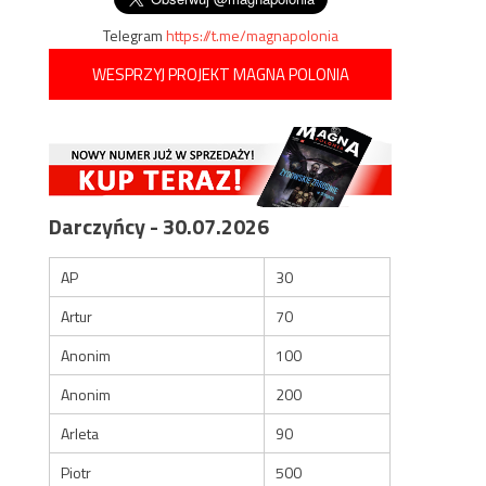
Telegram
https://t.me/magnapolonia
WESPRZYJ PROJEKT MAGNA POLONIA
Darczyńcy - 30.07.2026
AP
30
Artur
70
Anonim
100
Anonim
200
Arleta
90
Piotr
500