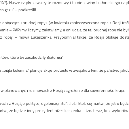
AP). Nasze rządy zawaliły te rozmowy i to nie z winy białoruskiego rząd
n gazu” – podkreślił.
dotycząca +brudnej ropy+ (w kwietniu zanieczyszczona ropa z Rosji trafi
nia – PAP) my liczymy, załatwiamy, a oni udają, że tej brudnej ropy nie był
 ropą” – mówił Łukaszenka. Przypomniał także, że Rosja blokuje dost
ów, które by zaszkodziły Białorusi”.
e „piąta kolumna” planuje akcje protestu w związku z tym, że państwo jako
zi w planowanych rozmowach z Rosją zagrożenie dla suwerenności kraju.
h z Rosją o polityce, dyplomacji, itd.”. „Jeśli ktoś się martwi, że jutro będz
artwi, że będzie inny prezydent niż Łukaszenka – tzn. teraz, bez wyborów