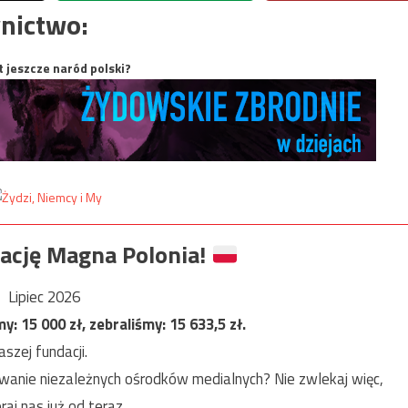
nictwo:
t jeszcze naród polski?
ację Magna Polonia!
Lipiec 2026
my:
15 000
zł, zebraliśmy:
15 633,5
zł.
szej fundacji.
anie niezależnych ośrodków medialnych? Nie zwlekaj więc,
raj nas już od teraz.