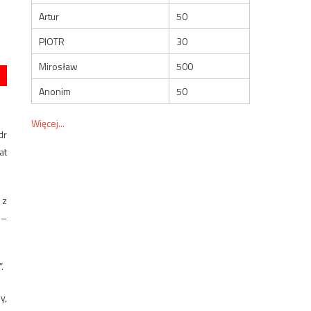
Artur
50
PIOTR
30
Mirosław
500
Anonim
50
Więcej...
dr
at
 z
 –
.
y,