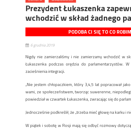
Prezydent Łukaszenka zapewn
wchodzić w skład żadnego p
PODOBA CI SIĘ TO CO ROBI
6 grudnia 2019
Nigdy nie zamierzaliśmy i nie zamierzamy wchodzić w skł
Łukaszenka podczas orędzia do parlamentarzystów. W 
zacieśnienia integracji.
„Nie jestem chłopaczkiem, który 3,4,5 lat popracował ja
wami, ze społeczeństwem, tworząc suwerenne, niepodległe 
powiedział w czwartek Łukaszenka, zwracając się do parlame
Jednocześnie podkreślił, że „trzeba mieć głowę na karku i ni
W piątek i sobotę w Rosji mają się odbyć rozmowy dotycząc