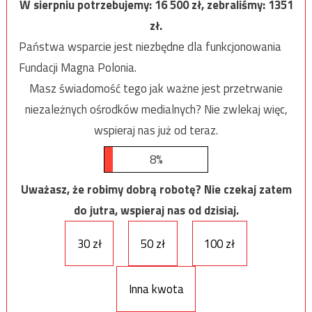
W sierpniu potrzebujemy:
16 500
zł, zebraliśmy:
1351
zł.
Państwa wsparcie jest niezbędne dla funkcjonowania
Fundacji Magna Polonia.
Masz świadomość tego jak ważne jest przetrwanie
niezależnych ośrodków medialnych? Nie zwlekaj więc,
wspieraj nas już od teraz.
8%
Uważasz, że robimy dobrą robotę? Nie czekaj zatem
do jutra, wspieraj nas od dzisiaj.
30 zł
50 zł
100 zł
Inna kwota