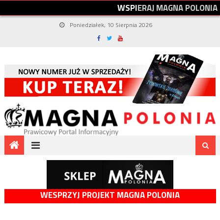
W
S
P
I
E
R
A
J
M
A
G
N
A
P
O
L
O
N
I
A
Poniedziałek, 10 Sierpnia 2026
WESPRZYJ PROJEKT MAGNA POLONIA