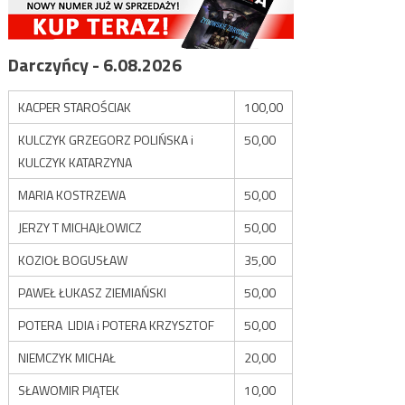
Darczyńcy - 6.08.2026
KACPER STAROŚCIAK
100,00
KULCZYK GRZEGORZ POLIŃSKA i
50,00
KULCZYK KATARZYNA
MARIA KOSTRZEWA
50,00
JERZY T MICHAJŁOWICZ
50,00
KOZIOŁ BOGUSŁAW
35,00
PAWEŁ ŁUKASZ ZIEMIAŃSKI
50,00
POTERA LIDIA i POTERA KRZYSZTOF
50,00
NIEMCZYK MICHAŁ
20,00
SŁAWOMIR PIĄTEK
10,00