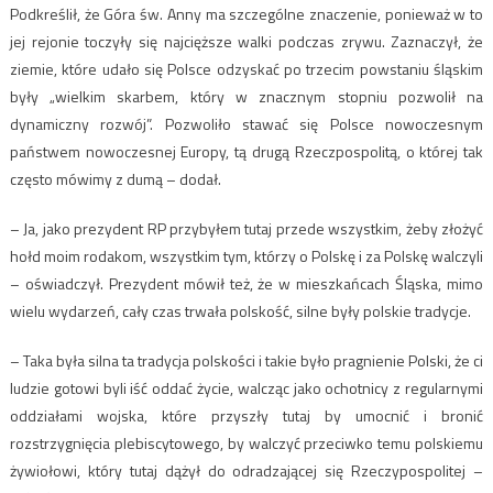
Podkreślił, że Góra św. Anny ma szczególne znaczenie, ponieważ w to
jej rejonie toczyły się najcięższe walki podczas zrywu. Zaznaczył, że
ziemie, które udało się Polsce odzyskać po trzecim powstaniu śląskim
były „wielkim skarbem, który w znacznym stopniu pozwolił na
dynamiczny rozwój”. Pozwoliło stawać się Polsce nowoczesnym
państwem nowoczesnej Europy, tą drugą Rzeczpospolitą, o której tak
często mówimy z dumą – dodał.
– Ja, jako prezydent RP przybyłem tutaj przede wszystkim, żeby złożyć
hołd moim rodakom, wszystkim tym, którzy o Polskę i za Polskę walczyli
– oświadczył. Prezydent mówił też, że w mieszkańcach Śląska, mimo
wielu wydarzeń, cały czas trwała polskość, silne były polskie tradycje.
– Taka była silna ta tradycja polskości i takie było pragnienie Polski, że ci
ludzie gotowi byli iść oddać życie, walcząc jako ochotnicy z regularnymi
oddziałami wojska, które przyszły tutaj by umocnić i bronić
rozstrzygnięcia plebiscytowego, by walczyć przeciwko temu polskiemu
żywiołowi, który tutaj dążył do odradzającej się Rzeczypospolitej –