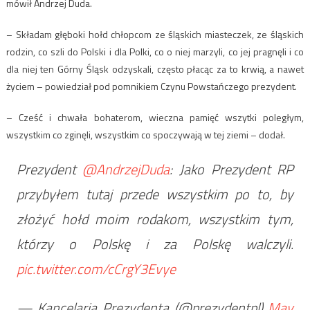
mówił Andrzej Duda.
– Składam głęboki hołd chłopcom ze śląskich miasteczek, ze śląskich
rodzin, co szli do Polski i dla Polki, co o niej marzyli, co jej pragnęli i co
dla niej ten Górny Śląsk odzyskali, często płacąc za to krwią, a nawet
życiem – powiedział pod pomnikiem Czynu Powstańczego prezydent.
– Cześć i chwała bohaterom, wieczna pamięć wszytki poległym,
wszystkim co zginęli, wszystkim co spoczywają w tej ziemi – dodał.
Prezydent
@AndrzejDuda
: Jako Prezydent RP
przybyłem tutaj przede wszystkim po to, by
złożyć hołd moim rodakom, wszystkim tym,
którzy o Polskę i za Polskę walczyli.
pic.twitter.com/cCrgY3Evye
— Kancelaria Prezydenta (@prezydentpl)
May