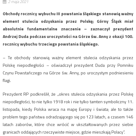
2 maja 2021
Obchody rocznicy wybuchu III powstania śląskiego stanowią ważny
element stulecia odzyskania przez Polskę; Górny Śląsk miał
absolutnie fundamentalne znaczenie – zaznaczył prezydent
Andrzej Duda podczas uroczystości na Górze św. Anny z okazji 100.
rocznicy wybuchu trzeciego powstania śląskiego.
– Te obchody stanowią ważny element stulecia odzyskania przez
Polskę niepodległości – oświadczył prezydent Duda przy Pomniku
Czynu Powstańczego na Górze św. Anny, po uroczystym podniesieniu
flagi.
Prezydent RP podkreślił, że „okres stulecia odzyskania przez Polskę
niepodległości, to nie tylko 1918 rok i nie tylko tamten symboliczny 11.
listopada, kiedy Polska wraca na mapę Europy i świata; ale to także
problem tego państwa odradzającego się po 123 latach, a czasem 146
latach zaborów, które chce wrócić w ukształtowanych przez siebie
granicach oddających rzeczywiste miejsce, gdzie mieszkają Polacy”.