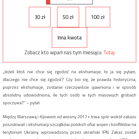
30 zł
50 zł
100 zł
Inna kwota
Zobacz kto wparł nas tym miesiącu:
Tutaj
„Jeżeli ktoś nie chce się zgodzić na ekshumacje, to ja się pytam,
dlaczego nie chce się zgodzić? Czy boi się, że prawda historyczna,
poprzez ekshumacje, zostanie rzeczywiście ujawniona i w sposób
absolutny udowodniona, ile tych osób w tych masowych grobach
spoczywa?” – pytał.
Między Warszawą i Kijowem od wiosny 2017 r. trwa spór wokół zakazu
poszukiwań i ekshumacji szczątków polskich ofiar wojen i konfliktów na
terytorium Ukrainy, wprowadzony przez ukraiński IPN. Zakaz został