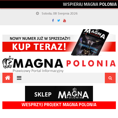
W
S
P
I
E
R
A
J
M
A
G
N
A
P
O
L
O
N
I
A
Sobota, 08 Sierpnia 2026
WESPRZYJ PROJEKT MAGNA POLONIA