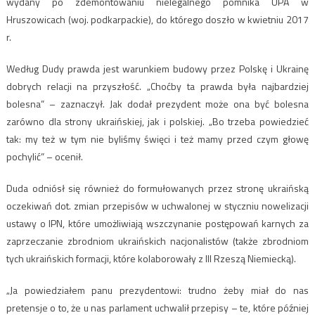
wydany po zdemontowaniu nielegalnego pomnika UPA w
Hruszowicach (woj. podkarpackie), do którego doszło w kwietniu 2017
r.
Według Dudy prawda jest warunkiem budowy przez Polskę i Ukrainę
dobrych relacji na przyszłość. „Choćby ta prawda była najbardziej
bolesna” – zaznaczył. Jak dodał prezydent może ona być bolesna
zarówno dla strony ukraińskiej, jak i polskiej. „Bo trzeba powiedzieć
tak: my też w tym nie byliśmy święci i też mamy przed czym głowę
pochylić” – ocenił.
Duda odniósł się również do formułowanych przez stronę ukraińską
oczekiwań dot. zmian przepisów w uchwalonej w styczniu nowelizacji
ustawy o IPN, które umożliwiają wszczynanie postępowań karnych za
zaprzeczanie zbrodniom ukraińskich nacjonalistów (także zbrodniom
tych ukraińskich formacji, które kolaborowały z III Rzeszą Niemiecką).
„Ja powiedziałem panu prezydentowi: trudno żeby miał do nas
pretensje o to, że u nas parlament uchwalił przepisy – te, które później