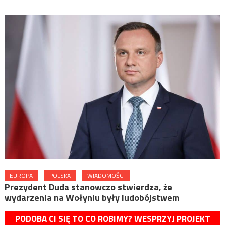
EUROPA
POLSKA
WIADOMOŚCI
Prezydent Duda stanowczo stwierdza, że
wydarzenia na Wołyniu były ludobójstwem
PODOBA CI SIĘ TO CO ROBIMY? WESPRZYJ PROJEKT