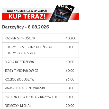
Darczyńcy - 6.08.2026
KACPER STAROŚCIAK
100,00
KULCZYK GRZEGORZ POLIŃSKA i
50,00
KULCZYK KATARZYNA
MARIA KOSTRZEWA
50,00
JERZY T MICHAJŁOWICZ
50,00
KOZIOŁ BOGUSŁAW
35,00
PAWEŁ ŁUKASZ ZIEMIAŃSKI
50,00
POTERA LIDIA i POTERA KRZYSZTOF
50,00
NIEMCZYK MICHAŁ
20,00