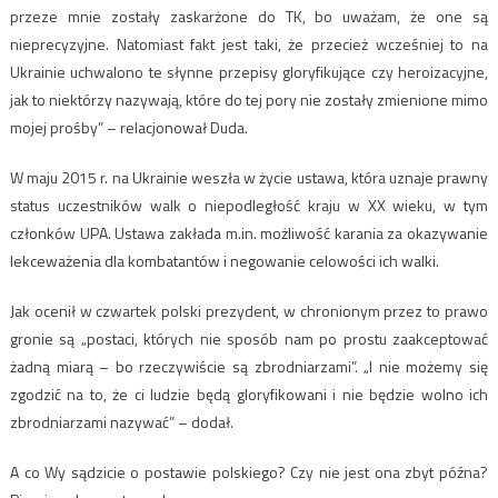
przeze mnie zostały zaskarżone do TK, bo uważam, że one są
nieprecyzyjne. Natomiast fakt jest taki, że przecież wcześniej to na
Ukrainie uchwalono te słynne przepisy gloryfikujące czy heroizacyjne,
jak to niektórzy nazywają, które do tej pory nie zostały zmienione mimo
mojej prośby” – relacjonował Duda.
W maju 2015 r. na Ukrainie weszła w życie ustawa, która uznaje prawny
status uczestników walk o niepodległość kraju w XX wieku, w tym
członków UPA. Ustawa zakłada m.in. możliwość karania za okazywanie
lekceważenia dla kombatantów i negowanie celowości ich walki.
Jak ocenił w czwartek polski prezydent, w chronionym przez to prawo
gronie są „postaci, których nie sposób nam po prostu zaakceptować
żadną miarą – bo rzeczywiście są zbrodniarzami”. „I nie możemy się
zgodzić na to, że ci ludzie będą gloryfikowani i nie będzie wolno ich
zbrodniarzami nazywać” – dodał.
A co Wy sądzicie o postawie polskiego? Czy nie jest ona zbyt późna?