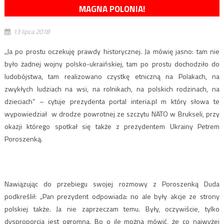
MAGNA POLONIA!
13 lipca 2018
„Ja po prostu oczekuję prawdy historycznej. Ja mówię jasno: tam nie
było żadnej wojny polsko-ukraińskiej, tam po prostu dochodziło do
ludobójstwa, tam realizowano czystkę etniczną na Polakach, na
zwykłych ludziach na wsi, na rolnikach, na polskich rodzinach, na
dzieciach” – cytuje prezydenta portal interia.pl m który słowa te
wypowiedział w drodze powrotnej ze szczytu NATO w Brukseli, przy
okazji którego spotkał się także z prezydentem Ukrainy Petrem
Poroszenką.
Nawiązując do przebiegu swojej rozmowy z Poroszenką Duda
podkreślił: „Pan prezydent odpowiada: no ale były akcje ze strony
polskiej także. Ja nie zaprzeczam temu. Były, oczywiście, tylko
dysproporcja jest ogromna. Bo o ile można mówić, że co najwyżej