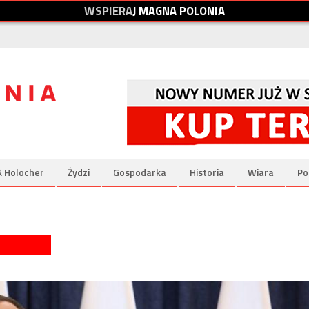
W
S
P
I
E
R
A
J
M
A
G
N
A
P
O
L
O
N
I
A
& Holocher
Żydzi
Gospodarka
Historia
Wiara
Po