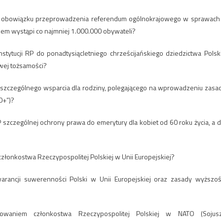
RP obowiązku przeprowadzenia referendum ogólnokrajowego w sprawach
niem wystąpi co najmniej 1.000.000 obywateli?
tytucji RP do ponadtysiącletniego chrześcijańskiego dziedzictwa Polski
owej tożsamości?
 szczególnego wsparcia dla rodziny, polegającego na wprowadzeniu zasa
0+”)?
 szczególnej ochrony prawa do emerytury dla kobiet od 60 roku życia, a d
złonkostwa Rzeczypospolitej Polskiej w Unii Europejskiej?
arancji suwerenności Polski w Unii Europejskiej oraz zasady wyższoś
owaniem członkostwa Rzeczypospolitej Polskiej w NATO (Sojus