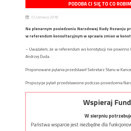
PODOBA CI SIĘ TO CO ROBI
12 czerwca 2018
Na plenarnym posiedzeniu Narodowej Rady Rozwoju prez
w referendum konsultacyjnym w sprawie zmian w konsty
– Uważałem, że w referendum ws konstytucji nie powinno b
Andrzej Duda.
Proponowane pytania przedstawił Sekretarz Stanu w Kance
Propozycje pytań przedstawione podczas posiedzenia Na
Wspieraj Fund
W sierpniu potrzebu
Państwa wsparcie jest niezbędne dla funkcjonow