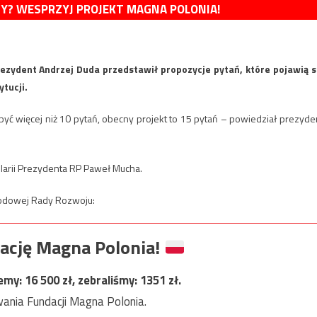
MY? WESPRZYJ PROJEKT MAGNA POLONIA!
ydent Andrzej Duda przedstawił propozycje pytań, które pojawią s
tucji.
yć więcej niż 10 pytań, obecny projekt to 15 pytań – powiedział prezyde
larii Prezydenta RP Paweł Mucha.
rodowej Rady Rozwoju:
ację Magna Polonia!
jemy:
16 500
zł, zebraliśmy:
1351
zł.
ania Fundacji Magna Polonia.