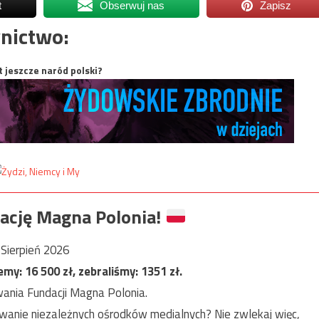
t
Obserwuj nas
Zapisz
nictwo:
t jeszcze naród polski?
ację Magna Polonia!
Sierpień 2026
jemy:
16 500
zł, zebraliśmy:
1351
zł.
ania Fundacji Magna Polonia.
anie niezależnych ośrodków medialnych? Nie zwlekaj więc,