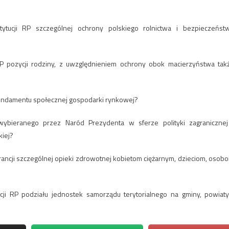
tucji RP szczególnej ochrony polskiego rolnictwa i bezpieczeńst
P pozycji rodziny, z uwzględnieniem ochrony obok macierzyństwa tak
o fundamentu społecznej gospodarki rynkowej?
ybieranego przez Naród Prezydenta w sferze polityki zagranicznej
kiej?
rancji szczególnej opieki zdrowotnej kobietom ciężarnym, dzieciom, osob
ji RP podziału jednostek samorządu terytorialnego na gminy, powiaty