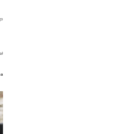
go
ał
na