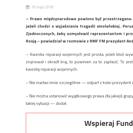
18 maja 2018
– Prawo międzynarodowe powinno być przestrzegane. 
jeżeli chodzi o wyjaśnianie tragedii smoleńskiej. P
Zjednoczonych, żeby uzmysłowić reprezentantom i prz
Rosją – powiedział w rozmowie z RMF FM prezydent And
– Kwestia reparacji wojennych jest prosta: jeżeli ktoś wywo
zrujnował i okradł kraj, to powinien za to zapłacić. To 
kwestię reparacji wojennych.
– Nie martwi mnie szczególnie — odparł z kolei prezydent
– Nie można ustanowić wyjątkowego prawa dla jakiejś grup
takiej sytuacji — dodał.
Wspieraj Fund