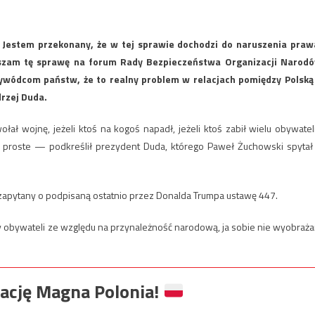
Jestem przekonany, że w tej sprawie dochodzi do naruszenia praw
oruszam tę sprawę na forum Rady Bezpieczeństwa Organizacji Narod
ywódcom państw, że to realny problem w relacjach pomiędzy Polską
rzej Duda.
łał wojnę, jeżeli ktoś na kogoś napadł, jeżeli ktoś zabił wielu obywateli
jest proste — podkreślił prezydent Duda, którego Paweł Żuchowski spytał
 zapytany o podpisaną ostatnio przez Donalda Trumpa ustawę 447.
y obywateli ze względu na przynależność narodową, ja sobie nie wyobraż
ację Magna Polonia!