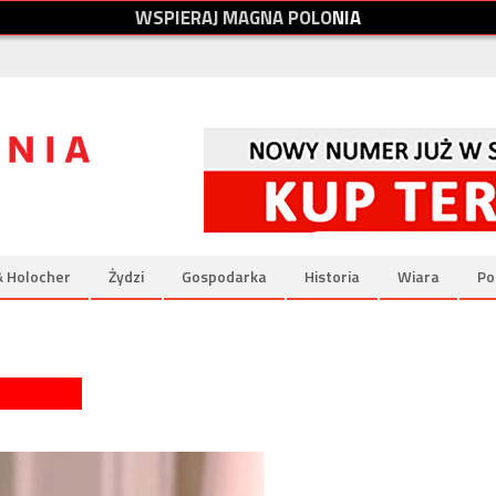
W
S
P
I
E
R
A
J
M
A
G
N
A
P
O
L
O
N
I
A
& Holocher
Żydzi
Gospodarka
Historia
Wiara
Po