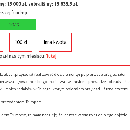
my:
15 000
zł, zebraliśmy:
15 633,5
zł.
szej fundacji.
104%
100 zł
Inna kwota
parł nas tym miesiącu:
Tutaj
ział, że „przyjechał realizować dwa elementy: po pierwsze przyjechałem 
ierwsza głowa polskiego państwa w historii prowadzę obrady Ra
 moich rodaków w Chicago, którym obiecałem przyjazd już trzy lata temu”
 z prezydentem Trumpem.
aldem Trumpem, to mam nadzieję, że jeszcze w tym roku do niego dojdzie