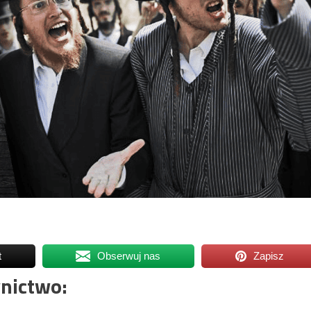
t
Obserwuj nas
Zapisz
nictwo: