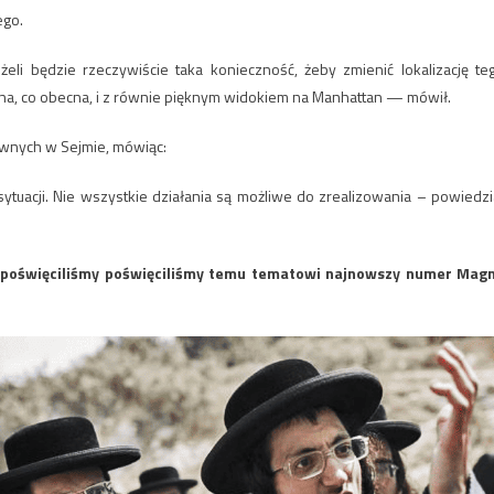
ego.
eli będzie rzeczywiście taka konieczność, żeby zmienić lokalizację te
a, co obecna, i z równie pięknym widokiem na Manhattan — mówił.
awnych w Sejmie, mówiąc:
ytuacji. Nie wszystkie działania są możliwe do zrealizowania – powiedzi
ż poświęciliśmy poświęciliśmy temu tematowi najnowszy numer Mag