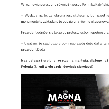
W rozmowie poruszono również kwestię Pomnika Katyński
– Wygląda na to, że obrona jest skuteczna, bo nawet jeż
monumentu to zakładam, że będzie ona równie eksponowan
Prezydent odniósł się także do protestu osób niepełnospr
– Uważam, że rząd dużo zrobił i naprawdę dużo dał w tej s
prezydent Duda.
Nas ustawa i urojone roszczenia martwią, dlatego te
Polonia (kliknij w obrazek i dowiedz się więcej)