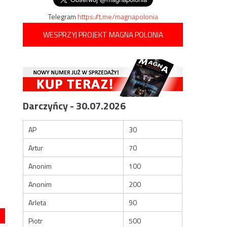
Telegram
https://t.me/magnapolonia
WESPRZYJ PROJEKT MAGNA POLONIA
Darczyńcy - 30.07.2026
AP
30
Artur
70
Anonim
100
Anonim
200
Arleta
90
Piotr
500