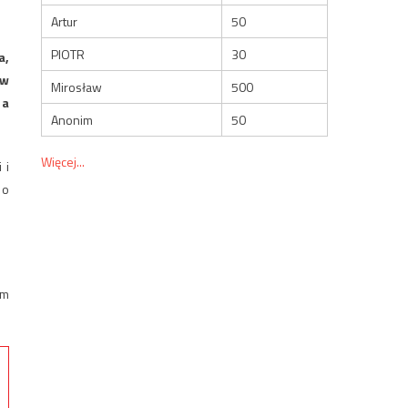
Artur
50
PIOTR
30
a,
ów
Mirosław
500
 a
Anonim
50
Więcej...
 i
 o
am