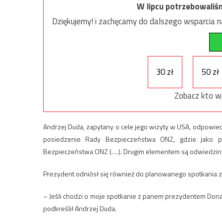
W lipcu potrzebowaliś
Dziękujemy! i zachęcamy do dalszego wsparcia na
30 zł
50 zł
Zobacz kto w
Andrzej Duda, zapytany o cele jego wizyty w USA, odpowied
posiedzenie Rady Bezpieczeństwa ONZ, gdzie jako p
Bezpieczeństwa ONZ (….). Drugim elementem są odwiedziny u
Prezydent odniósł się również do planowanego spotkania
– Jeśli chodzi o moje spotkanie z panem prezydentem Don
podkreślił Andrzej Duda.