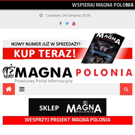
W
S
P
I
E
R
A
J
M
A
G
N
A
P
O
L
O
N
I
A
Czwartek, 06 Sierpnia 2026
WESPRZYJ PROJEKT MAGNA POLONIA