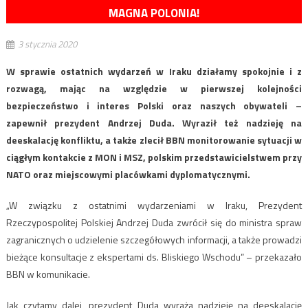
MAGNA POLONIA!
3 stycznia 2020
W sprawie ostatnich wydarzeń w Iraku działamy spokojnie i z
rozwagą, mając na względzie w pierwszej kolejności
bezpieczeństwo i interes Polski oraz naszych obywateli –
zapewnił prezydent Andrzej Duda. Wyraził też nadzieję na
deeskalację konfliktu, a także zlecił BBN monitorowanie sytuacji w
ciągłym kontakcie z MON i MSZ, polskim przedstawicielstwem przy
NATO oraz miejscowymi placówkami dyplomatycznymi.
„W związku z ostatnimi wydarzeniami w Iraku, Prezydent
Rzeczypospolitej Polskiej Andrzej Duda zwrócił się do ministra spraw
zagranicznych o udzielenie szczegółowych informacji, a także prowadzi
bieżące konsultacje z ekspertami ds. Bliskiego Wschodu” – przekazało
BBN w komunikacie.
Jak czytamy dalej, prezydent Duda wyraża nadzieję na deeskalację