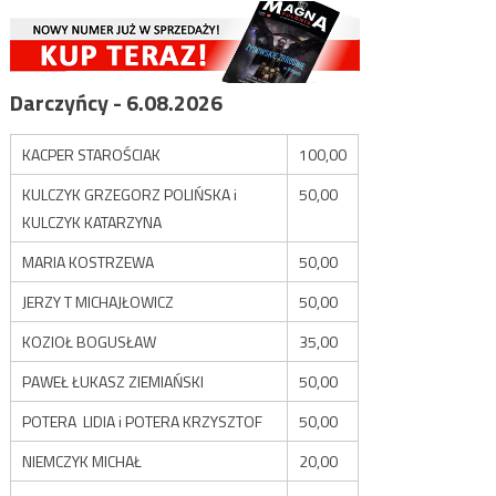
Darczyńcy - 6.08.2026
KACPER STAROŚCIAK
100,00
KULCZYK GRZEGORZ POLIŃSKA i
50,00
KULCZYK KATARZYNA
MARIA KOSTRZEWA
50,00
JERZY T MICHAJŁOWICZ
50,00
KOZIOŁ BOGUSŁAW
35,00
PAWEŁ ŁUKASZ ZIEMIAŃSKI
50,00
POTERA LIDIA i POTERA KRZYSZTOF
50,00
NIEMCZYK MICHAŁ
20,00