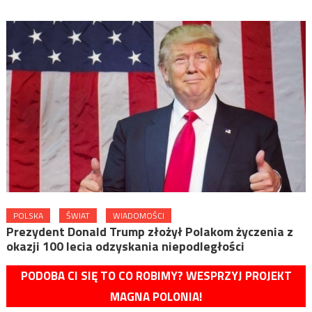
POLSKA
ŚWIAT
WIADOMOŚCI
Prezydent Donald Trump złożył Polakom życzenia z
okazji 100 lecia odzyskania niepodległości
PODOBA CI SIĘ TO CO ROBIMY? WESPRZYJ PROJEKT
MAGNA POLONIA!