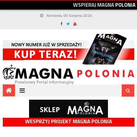
W
S
P
I
E
R
A
J
M
A
G
N
A
P
O
L
O
N
I
A
Niedziela, 09 Sierpnia 2026
WESPRZYJ PROJEKT MAGNA POLONIA