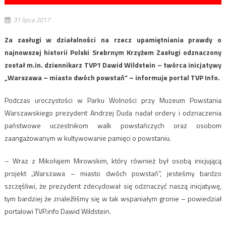
31 lipca 2017
Za zasługi w działalności na rzecz upamiętniania prawdy o
najnowszej historii Polski Srebrnym Krzyżem Zasługi odznaczony
został m.in. dziennikarz TVP1 Dawid Wildstein – twórca inicjatywy
„Warszawa – miasto dwóch powstań” – informuje portal TVP Info.
Podczas uroczystości w Parku Wolności przy Muzeum Powstania
Warszawskiego prezydent Andrzej Duda nadał ordery i odznaczenia
państwowe uczestnikom walk powstańczych oraz osobom
zaangażowanym w kultywowanie pamięci o powstaniu.
– Wraz z Mikołajem Mirowskim, który również był osobą inicjującą
projekt „Warszawa – miasto dwóch powstań”, jesteśmy bardzo
szczęśliwi, że prezydent zdecydował się odznaczyć naszą inicjatywę,
tym bardziej że znaleźliśmy się w tak wspaniałym gronie – powiedział
portalowi TVP.info Dawid Wildstein.