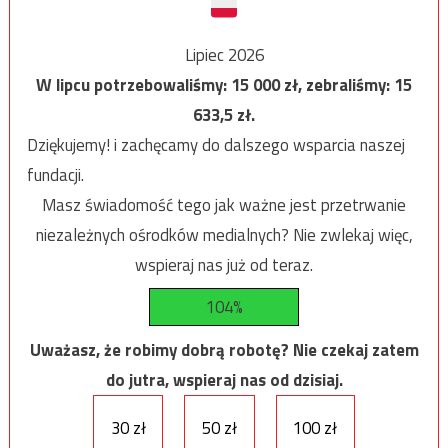
Lipiec 2026
W lipcu potrzebowaliśmy:
15 000
zł, zebraliśmy:
15
633,5
zł.
Dziękujemy! i zachęcamy do dalszego wsparcia naszej
fundacji.
Masz świadomość tego jak ważne jest przetrwanie
niezależnych ośrodków medialnych? Nie zwlekaj więc,
wspieraj nas już od teraz.
104%
Uważasz, że robimy dobrą robotę? Nie czekaj zatem
do jutra, wspieraj nas od dzisiaj.
30 zł
50 zł
100 zł