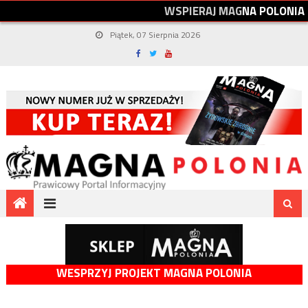
W
S
P
I
E
R
A
J
M
A
G
N
A
P
O
L
O
N
I
A
Piątek, 07 Sierpnia 2026
WESPRZYJ PROJEKT MAGNA POLONIA