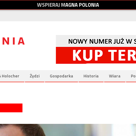
W
S
P
I
E
R
A
J
M
A
G
N
A
P
O
L
O
N
I
A
& Holocher
Żydzi
Gospodarka
Historia
Wiara
Po