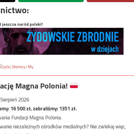
nictwo:
t jeszcze naród polski?
ację Magna Polonia!
Sierpień 2026
jemy:
16 500
zł, zebraliśmy:
1351
zł.
ania Fundacji Magna Polonia.
anie niezależnych ośrodków medialnych? Nie zwlekaj więc,