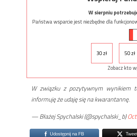
W sierpniu potrzebu
Państwa wsparcie jest niezbędne dla funkcjonow
30 zł
50 zł
Zobacz kto w
W związku z pozytywnym wynikiem te
informuję że udaję się na kwarantannę.
— Błażej Spychalski (@spychalski_b)
Oct
Udostępnij na FB
Twee