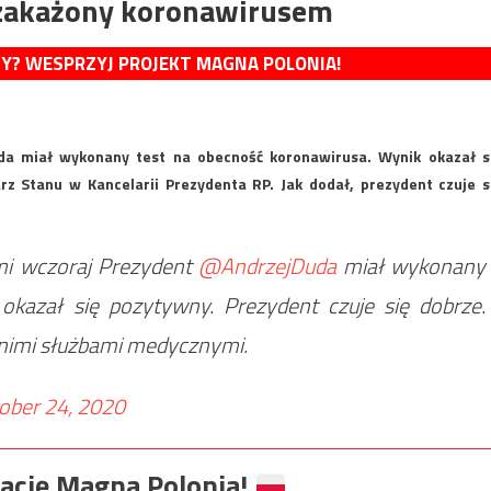
 zakażony koronawirusem
MY? WESPRZYJ PROJEKT MAGNA POLONIA!
da miał wykonany test na obecność koronawirusa. Wynik okazał s
z Stanu w Kancelarii Prezydenta RP. Jak dodał, prezydent czuje s
mi wczoraj Prezydent
@AndrzejDuda
miał wykonany
okazał się pozytywny. Prezydent czuje się dobrze.
nimi służbami medycznymi.
ober 24, 2020
ację Magna Polonia!