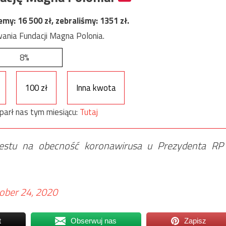
jemy:
16 500
zł, zebraliśmy:
1351
zł.
ania Fundacji Magna Polonia.
8%
100 zł
Inna kwota
parł nas tym miesiącu:
Tutaj
stu na obecność koronawirusa u Prezydenta RP
ober 24, 2020
t
Obserwuj nas
Zapisz