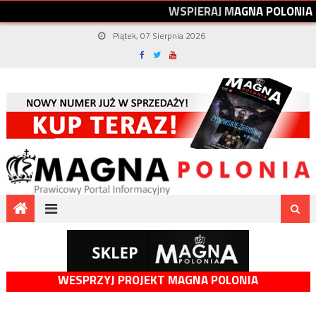
W
S
P
I
E
R
A
J
M
A
G
N
A
P
O
L
O
N
I
A
Piątek, 07 Sierpnia 2026
WESPRZYJ PROJEKT MAGNA POLONIA