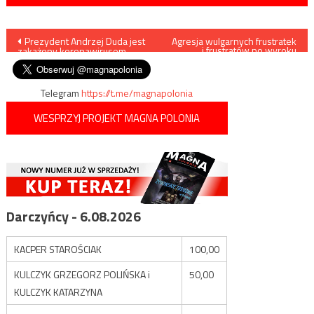
Nawigacja
Prezydent Andrzej Duda jest
Agresja wulgarnych frustratek
i frustratów po wyroku
zakażony koronawirusem
Trybunału Konstytucyjnego
wpisu
Telegram
https://t.me/magnapolonia
WESPRZYJ PROJEKT MAGNA POLONIA
Darczyńcy - 6.08.2026
KACPER STAROŚCIAK
100,00
KULCZYK GRZEGORZ POLIŃSKA i
50,00
KULCZYK KATARZYNA