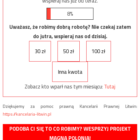
wspieraj nas już od teraz.
8%
Uważasz, że robimy dobrą robotę? Nie czekaj zatem
do jutra, wspieraj nas od dzisiaj.
30 zł
50 zł
100 zł
Inna kwota
Zobacz kto wparł nas tym miesiącu:
Tutaj
Dziękujemy za pomoc prawną Kancelarii Prawnej Litwin:
https://kancelaria-litwin.pl
PODOBA CI SIĘ TO CO ROBIMY? WESPRZYJ PROJEKT
MAGNA POLONIA!