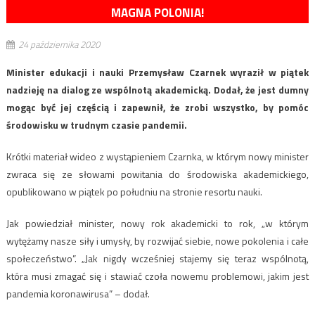
MAGNA POLONIA!
24 października 2020
Minister edukacji i nauki Przemysław Czarnek wyraził w piątek
nadzieję na dialog ze wspólnotą akademicką. Dodał, że jest dumny
mogąc być jej częścią i zapewnił, że zrobi wszystko, by pomóc
środowisku w trudnym czasie pandemii.
Krótki materiał wideo z wystąpieniem Czarnka, w którym nowy minister
zwraca się ze słowami powitania do środowiska akademickiego,
opublikowano w piątek po południu na stronie resortu nauki.
Jak powiedział minister, nowy rok akademicki to rok, „w którym
wytężamy nasze siły i umysły, by rozwijać siebie, nowe pokolenia i całe
społeczeństwo”. „Jak nigdy wcześniej stajemy się teraz wspólnotą,
która musi zmagać się i stawiać czoła nowemu problemowi, jakim jest
pandemia koronawirusa” – dodał.