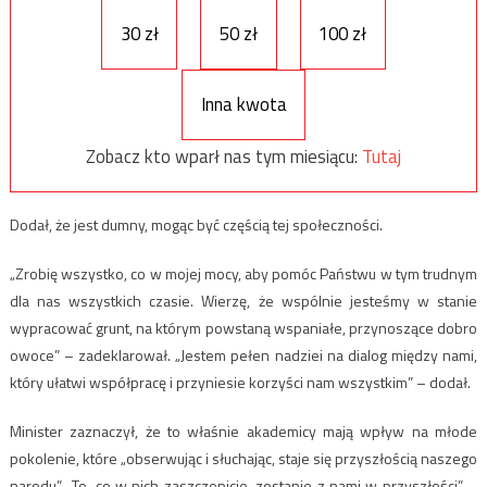
30 zł
50 zł
100 zł
Inna kwota
Zobacz kto wparł nas tym miesiącu:
Tutaj
Dodał, że jest dumny, mogąc być częścią tej społeczności.
„Zrobię wszystko, co w mojej mocy, aby pomóc Państwu w tym trudnym
dla nas wszystkich czasie. Wierzę, że wspólnie jesteśmy w stanie
wypracować grunt, na którym powstaną wspaniałe, przynoszące dobro
owoce” – zadeklarował. „Jestem pełen nadziei na dialog między nami,
który ułatwi współpracę i przyniesie korzyści nam wszystkim” – dodał.
Minister zaznaczył, że to właśnie akademicy mają wpływ na młode
pokolenie, które „obserwując i słuchając, staje się przyszłością naszego
narodu”. „To, co w nich zaszczepicie, zostanie z nami w przyszłości” –