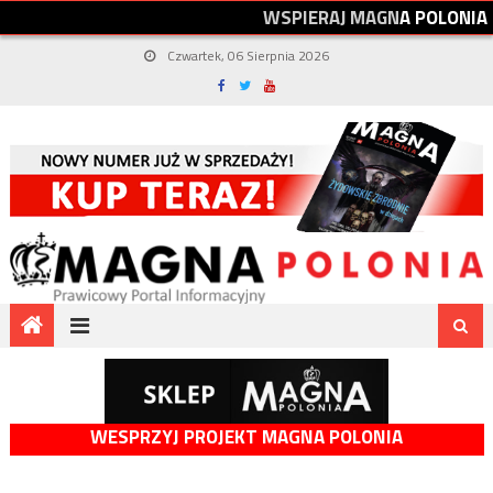
W
S
P
I
E
R
A
J
M
A
G
N
A
P
O
L
O
N
I
A
Czwartek, 06 Sierpnia 2026
WESPRZYJ PROJEKT MAGNA POLONIA