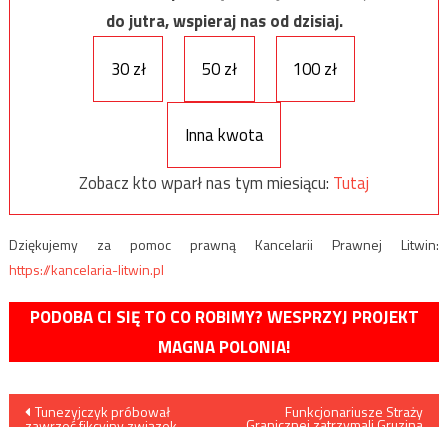
do jutra, wspieraj nas od dzisiaj.
30 zł
50 zł
100 zł
Inna kwota
Zobacz kto wparł nas tym miesiącu:
Tutaj
Dziękujemy za pomoc prawną Kancelarii Prawnej Litwin:
https://kancelaria-litwin.pl
PODOBA CI SIĘ TO CO ROBIMY? WESPRZYJ PROJEKT
MAGNA POLONIA!
Nawigacja
Tunezyjczyk próbował
Funkcjonariusze Straży
Granicznej zatrzymali Gruzina
zawrzeć fikcyjny związek
organizującego przerzut
małżeński z Polką w celu