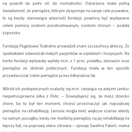
na powrót do pełni sił, do normalności. Oskarżona miała pełną
świadomość, że pieniądze, którymi dysponuje na swoje cele prywatne,
to są kwoty stanowiące własność fundacji; powinny być wydawane
celem pomocy osobom poszkodowanym, osobom chorym – podała
Łopuszko.
Fundację Pogotowie Teatralne prowadzili znani szczecińscy aktorzy. Ze
spektaklami odwiedzali małych pacjentów w szpitalach i hospicjach. Na
konto fundacji wpływały wpłaty m.in. z 1 proc. podatku, darowizn oraz
pieniądze ze zbiórek publicznych. Fundacja miała w ten sposób
przywłaszczać sobie pieniądze przez kilkanaście lat.
Wśród ich podopiecznych znalazły się m.in. cierpiąca na autyzm Lenka i
niepełnosprawna Julka z Polic. – Dowiadujesz się, że masz dziecko
chore, bo to był ten moment, chcesz przeznaczyć jak najszybciej
pieniądze na rehabilitację. Lenusia mogła mieć większe szanse wtedy
na samym początku, kiedy nie mieliśmy pieniędzy na jej rehabilitację na
lepszy byt, na poprawę stanu zdrowia – opisuje Ewelina Fabich, mama