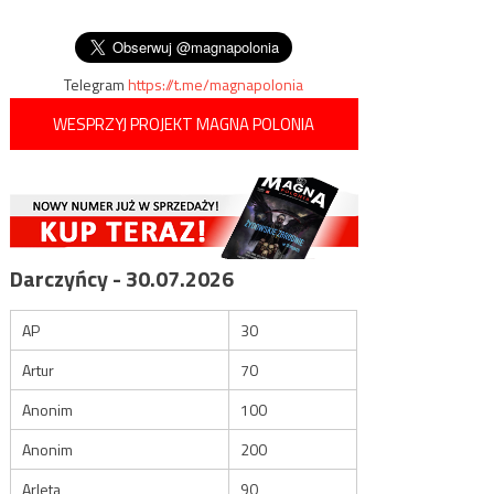
wpisu
cudzoziemców przez
zalegalizowania swojego
granicę
pobytu w Polsce
Telegram
https://t.me/magnapolonia
WESPRZYJ PROJEKT MAGNA POLONIA
Darczyńcy - 30.07.2026
AP
30
Artur
70
Anonim
100
Anonim
200
Arleta
90