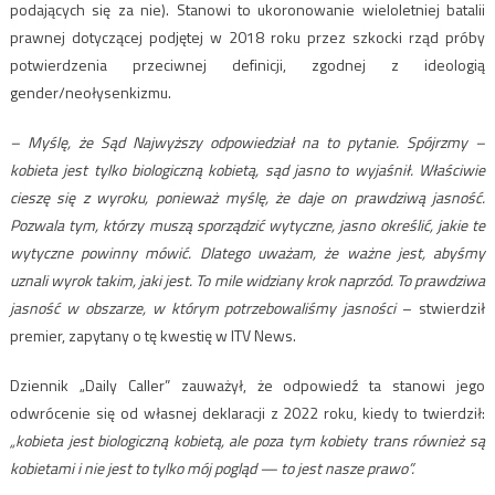
podających się za nie). Stanowi to ukoronowanie wieloletniej batalii
prawnej dotyczącej podjętej w 2018 roku przez szkocki rząd próby
potwierdzenia przeciwnej definicji, zgodnej z ideologią
gender/neołysenkizmu.
– Myślę, że Sąd Najwyższy odpowiedział na to pytanie. Spójrzmy –
kobieta jest tylko biologiczną kobietą, sąd jasno to wyjaśnił. Właściwie
cieszę się z wyroku, ponieważ myślę, że daje on prawdziwą jasność.
Pozwala tym, którzy muszą sporządzić wytyczne, jasno określić, jakie te
wytyczne powinny mówić. Dlatego uważam, że ważne jest, abyśmy
uznali wyrok takim, jaki jest. To mile widziany krok naprzód. To prawdziwa
jasność w obszarze, w którym potrzebowaliśmy jasności
– stwierdził
premier, zapytany o tę kwestię w ITV News.
Dziennik „Daily Caller” zauważył, że odpowiedź ta stanowi jego
odwrócenie się od własnej deklaracji z 2022 roku, kiedy to twierdził:
„kobieta jest biologiczną kobietą, ale poza tym kobiety trans również są
kobietami i nie jest to tylko mój pogląd — to jest nasze prawo”.