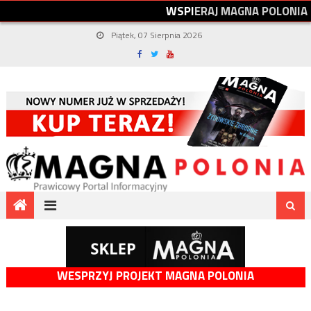
W
S
P
I
E
R
A
J
M
A
G
N
A
P
O
L
O
N
I
A
Piątek, 07 Sierpnia 2026
WESPRZYJ PROJEKT MAGNA POLONIA