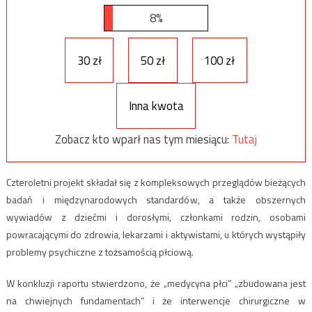
8%
30 zł
50 zł
100 zł
Inna kwota
Zobacz kto wparł nas tym miesiącu:
Tutaj
Czteroletni projekt składał się z kompleksowych przeglądów bieżących
badań i międzynarodowych standardów, a także obszernych
wywiadów z dziećmi i dorosłymi, członkami rodzin, osobami
powracającymi do zdrowia, lekarzami i aktywistami, u których wystąpiły
problemy psychiczne z tożsamością płciową.
W konkluzji raportu stwierdzono, że „medycyna płci” „zbudowana jest
na chwiejnych fundamentach” i że interwencje chirurgiczne w