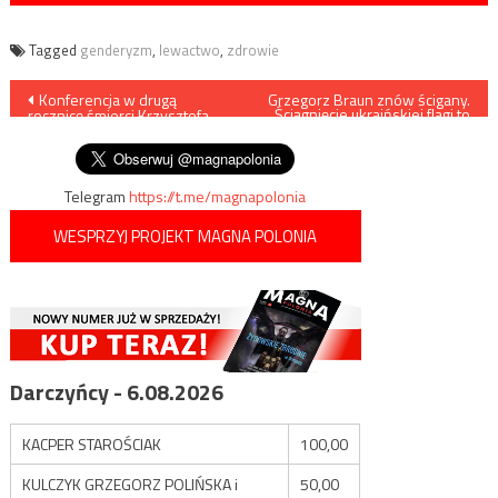
Tagged
genderyzm
,
lewactwo
,
zdrowie
Nawigacja
Konferencja w drugą
Grzegorz Braun znów ścigany.
Ściągnięcie ukraińskiej flagi to
rocznicę śmierci Krzysztofa
faszyzm?
wpisu
Karonia
Telegram
https://t.me/magnapolonia
WESPRZYJ PROJEKT MAGNA POLONIA
Darczyńcy - 6.08.2026
KACPER STAROŚCIAK
100,00
KULCZYK GRZEGORZ POLIŃSKA i
50,00