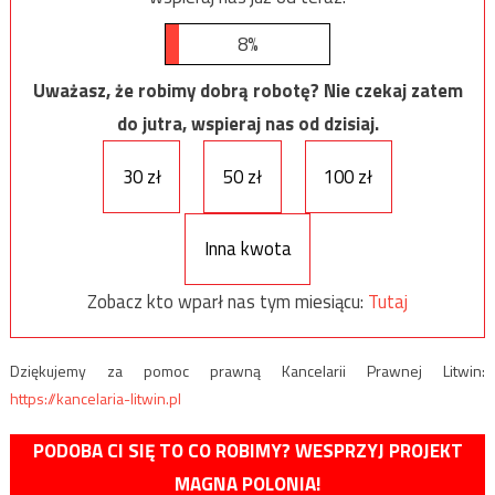
8%
Uważasz, że robimy dobrą robotę? Nie czekaj zatem
do jutra, wspieraj nas od dzisiaj.
30 zł
50 zł
100 zł
Inna kwota
Zobacz kto wparł nas tym miesiącu:
Tutaj
Dziękujemy za pomoc prawną Kancelarii Prawnej Litwin:
https://kancelaria-litwin.pl
PODOBA CI SIĘ TO CO ROBIMY? WESPRZYJ PROJEKT
MAGNA POLONIA!