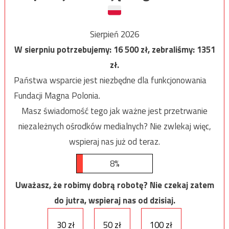
Sierpień 2026
W sierpniu potrzebujemy:
16 500
zł, zebraliśmy:
1351
zł.
Państwa wsparcie jest niezbędne dla funkcjonowania
Fundacji Magna Polonia.
Masz świadomość tego jak ważne jest przetrwanie
niezależnych ośrodków medialnych? Nie zwlekaj więc,
wspieraj nas już od teraz.
8%
Uważasz, że robimy dobrą robotę? Nie czekaj zatem
do jutra, wspieraj nas od dzisiaj.
30 zł
50 zł
100 zł