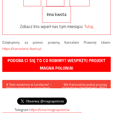
Inna kwota
Zobacz kto wparł nas tym miesiącu:
Tutaj
Dziękujemy za pomoc prawną Kancelarii Prawnej Litwin:
https://kancelaria-litwin.pl
PODOBA CI SIĘ TO CO ROBIMY? WESPRZYJ PROJEKT
MAGNA POLONIA!
Nawigacja
Stan wojenny w Londynie! –
We francuskiej policji pracują
prawdziwi dżentelmeni /film/
Polonia brytyjska upamiętniła
wpisu
rocznicę wprowadzenia stanu
wojennego
Telegram
https://t.me/magnapolonia