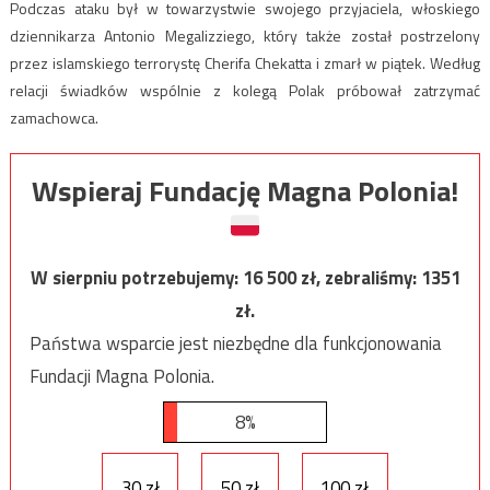
Podczas ataku był w towarzystwie swojego przyjaciela, włoskiego
dziennikarza Antonio Megalizziego, który także został postrzelony
przez islamskiego terrorystę Cherifa Chekatta i zmarł w piątek. Według
relacji świadków wspólnie z kolegą Polak próbował zatrzymać
zamachowca.
Wspieraj Fundację Magna Polonia!
W sierpniu potrzebujemy:
16 500
zł, zebraliśmy:
1351
zł.
Państwa wsparcie jest niezbędne dla funkcjonowania
Fundacji Magna Polonia.
8%
30 zł
50 zł
100 zł