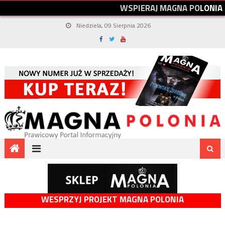
W
S
P
I
E
R
A
J
M
A
G
N
A
P
O
L
O
N
I
A
Niedziela, 09 Sierpnia 2026
WESPRZYJ PROJEKT MAGNA POLONIA