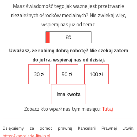
Masz świadomość tego jak ważne jest przetrwanie
niezależnych ośrodków medialnych? Nie zwlekaj więc,
wspieraj nas już od teraz.
8%
Uważasz, że robimy dobrą robotę? Nie czekaj zatem
do jutra, wspieraj nas od dzisiaj.
30 zł
50 zł
100 zł
Inna kwota
Zobacz kto wparł nas tym miesiącu:
Tutaj
Dziękujemy za pomoc prawną Kancelarii Prawnej Litwin:
https://kancelaria-litwin.pl