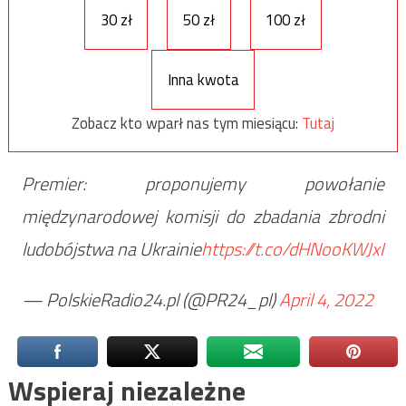
30 zł
50 zł
100 zł
Inna kwota
Zobacz kto wparł nas tym miesiącu:
Tutaj
Premier: proponujemy powołanie
międzynarodowej komisji do zbadania zbrodni
ludobójstwa na Ukrainie
https://t.co/dHNooKWJxI
— PolskieRadio24.pl (@PR24_pl)
April 4, 2022
Wspieraj niezależne