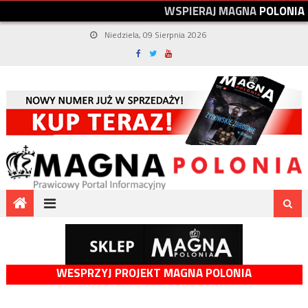
W
S
P
I
E
R
A
J
M
A
G
N
A
P
O
L
O
N
I
A
Niedziela, 09 Sierpnia 2026
WESPRZYJ PROJEKT MAGNA POLONIA